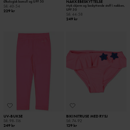
NAKKEBESKYTTELSE
Økologisk bomull og UPF 50
Myk skjerm og beskyttende stoff i nakken,
Stl
:
40-54
UPF 50
229 kr
Stl
:
44-58
249 kr
UV-BUKSE
BIKINITRUSE MED RYSJ
Stl
:
98-116
Stl
:
74-92
249 kr
129 kr