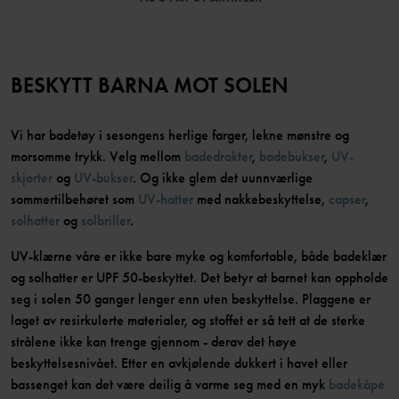
BESKYTT BARNA MOT SOLEN
Vi har badetøy i sesongens herlige farger, lekne mønstre og
morsomme trykk. Velg mellom
badedrakter
,
badebukser
,
UV-
skjorter
og
UV-bukser
. Og ikke glem det uunnværlige
sommertilbehøret som
UV-hatter
med nakkebeskyttelse,
capser
,
solhatter
og
solbriller
.
UV-klærne våre er ikke bare myke og komfortable, både badeklær
og solhatter er UPF 50-beskyttet. Det betyr at barnet kan oppholde
seg i solen 50 ganger lenger enn uten beskyttelse. Plaggene er
laget av resirkulerte materialer, og stoffet er så tett at de sterke
strålene ikke kan trenge gjennom - derav det høye
beskyttelsesnivået. Etter en avkjølende dukkert i havet eller
bassenget kan det være deilig å varme seg med en myk
badekåpe