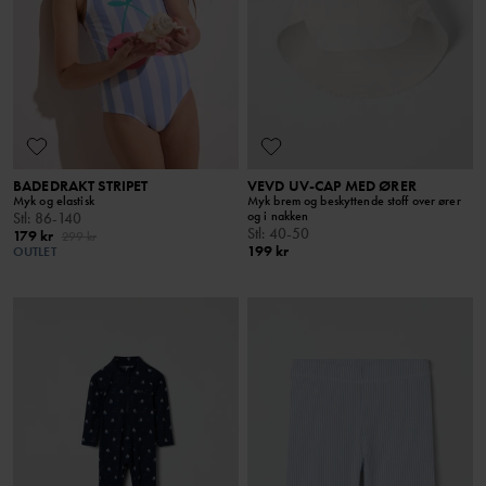
BADEDRAKT STRIPET
VEVD UV-CAP MED ØRER
Myk og elastisk
Myk brem og beskyttende stoff over ører
og i nakken
Stl
:
86-140
Stl
:
40-50
179 kr
299 kr
199 kr
OUTLET