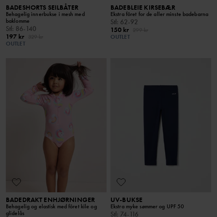
BADESHORTS SEILBÅTER
BADEBLEIE KIRSEBÆR
Behagelig innerbukse i mesh med
Ekstra fôret for de aller minste badebarna
baklomme
Stl
:
62-92
Stl
:
86-140
150 kr
299 kr
197 kr
329 kr
OUTLET
OUTLET
BADEDRAKT ENHJØRNINGER
UV-BUKSE
Behagelig og elastisk med fôret kile og
Ekstra myke sømmer og UPF 50
glidelås
Stl
:
74-116