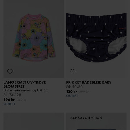
LANGERMET UV-TRØYE
PRIKKET BADEBLEIE BABY
BLOMSTRET
Stl
:
50-80
Ekstra myke sømmer og UPF 50
120 kr
299 kr
Stl
:
74-128
OUTLET
196 kr
349 kr
OUTLET
PO.P 50 COLLECTION