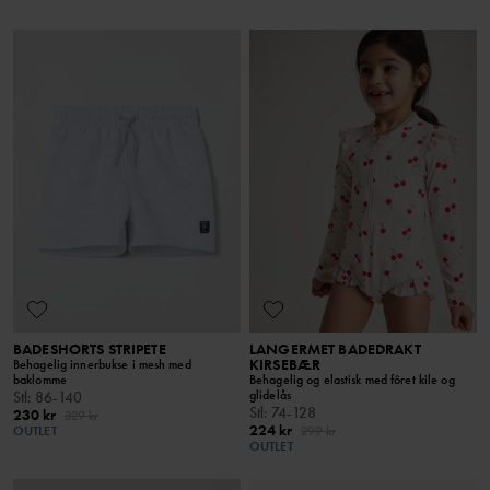
BADESHORTS STRIPETE
LANGERMET BADEDRAKT
KIRSEBÆR
Behagelig innerbukse i mesh med
baklomme
Behagelig og elastisk med fôret kile og
glidelås
Stl
:
86-140
Stl
:
74-128
230 kr
329 kr
224 kr
OUTLET
299 kr
OUTLET