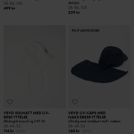
detaljer
Stl
:
86-140
Stl
:
86-128
499 kr
329 kr
PO.P ADVENTURE
VEVD SOLHATT MED UV-
VEVD UV-CAPS MED
BESKYTTELSE
NAKKEBESKYTTELSE
Økologisk bomull og UPF 50
Allsidig med avtakbart stoff i nakken
Stl
:
44-52
Stl
:
48-54
114 kr
160 kr
229 kr
229 kr