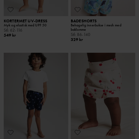
KORTERMET UV-DRESS
BADESHORTS
Myk og elastisk med UPF 50
Behagelig innerbukse i mesh med
baklomme
Stl
:
62-116
Stl
:
86-140
549 kr
329 kr