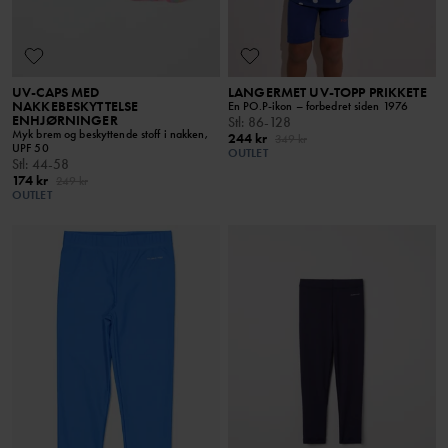
UV-CAPS MED
LANGERMET UV-TOPP PRIKKETE
NAKKEBESKYTTELSE
En PO.P-ikon – forbedret siden 1976
ENHJØRNINGER
Stl
:
86-128
Myk brem og beskyttende stoff i nakken,
244 kr
349 kr
UPF 50
OUTLET
Stl
:
44-58
174 kr
249 kr
OUTLET