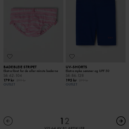
BADEBLEIE STRIPET
UV-SHORTS
Ekstra fôret for de aller minste baderne
Ekstra myke sømmer og UPF 50
Stl
:
62-104
Stl
:
86-128
179 kr
195 kr
299 kr
279 kr
OUTLET
OUTLET
1
2
VIS 64 AV 81 ARTIKLER