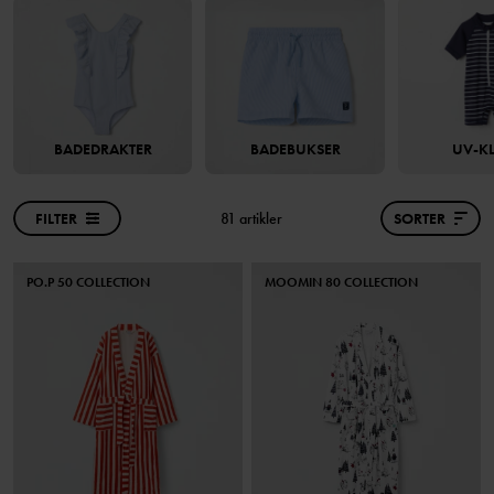
BADEDRAKTER
BADEBUKSER
UV-K
FILTER
81 artikler
SORTER
PO.P 50 COLLECTION
MOOMIN 80 COLLECTION