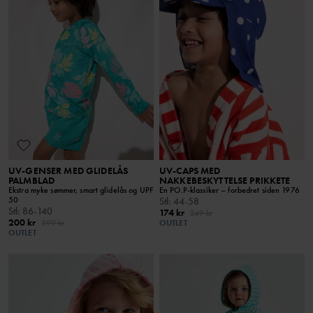
UV-GENSER MED GLIDELÅS
UV-CAPS MED
PALMBLAD
NAKKEBESKYTTELSE PRIKKETE
Ekstra myke sømmer, smart glidelås og UPF
En PO.P-klassiker – forbedret siden 1976
50
Stl
:
44-58
Stl
:
86-140
174 kr
249 kr
200 kr
399 kr
OUTLET
OUTLET