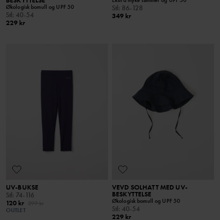
BESKYTTELSE
Ekstra myke sømmer og UPF 50
Økologisk bomull og UPF 50
Stl
:
86-128
Stl
:
40-54
349 kr
229 kr
UV-BUKSE
VEVD SOLHATT MED UV-
BESKYTTELSE
Stl
:
74-116
Økologisk bomull og UPF 50
120 kr
299 kr
Stl
:
40-54
OUTLET
229 kr