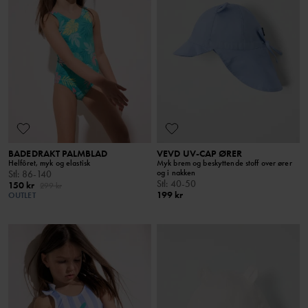
BADEDRAKT PALMBLAD
VEVD UV-CAP ØRER
Helfôret, myk og elastisk
Myk brem og beskyttende stoff over ører
og i nakken
Stl
:
86-140
Stl
:
40-50
150 kr
299 kr
199 kr
OUTLET