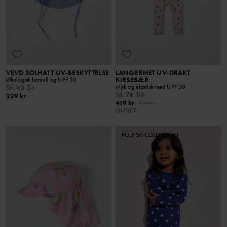
VEVD SOLHATT UV-BESKYTTELSE
LANGERMET UV-DRAKT
KIRSEBÆR
Økologisk bomull og UPF 50
Myk og elastisk med UPF 50
Stl
:
40-54
Stl
:
74-116
229 kr
419 kr
599 kr
OUTLET
PO.P 50 COLLECTION