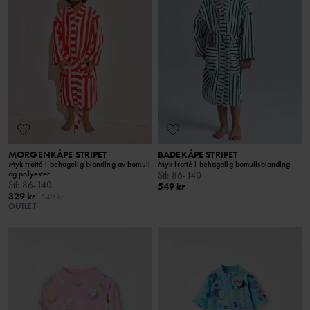
MORGENKÅPE STRIPET
BADEKÅPE STRIPET
Myk frotté i behagelig blanding av bomull
Myk frotté i behagelig bomullsblanding
og polyester
Stl
:
86-140
Stl
:
86-140
549 kr
329 kr
549 kr
OUTLET