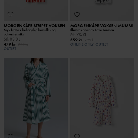
MORGENKÅPE STRIPET VOKSEN
MORGENKÅPE VOKSEN MUMMI
Myk frotté i behagelig bomulls- og
Illustrasjoner av Tove Jansson
polyestermiks
Stl
:
XS-XL
Stl
:
XS-XL
559 kr
799 kr
479 kr
799 kr
ONLINE ONLY
OUTLET
OUTLET