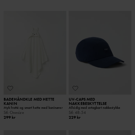
BADEHÅNDKLE MED HETTE
UV-CAPS MED
KANIN
NAKKEBESKYTTELSE
Myk frotté og smart hette med kaninører
Allsidig med avtagbart nakkestykke
Stl
:
Onesize
Stl
:
48-54
299 kr
229 kr