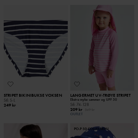
STRIPET BIKINIBUKSE VOKSEN
LANGERMET UV-TRØYE STRIPET
Ekstra myke sømmer og UPF 50
Stl
:
S-L
Stl
:
74-128
249 kr
209 kr
349 kr
OUTLET
PO.P 50 COLLECTION