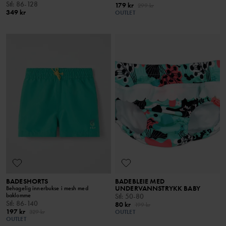
Stl
:
86-128
179 kr
299 kr
349 kr
OUTLET
BADESHORTS
BADEBLEIE MED
UNDERVANNSTRYKK BABY
Behagelig innerbukse i mesh med
baklomme
Stl
:
50-80
Stl
:
86-140
80 kr
199 kr
197 kr
329 kr
OUTLET
OUTLET