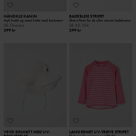
HÅNDKLE KANIN
BADEBLEIE STRIPET
Myk frotté og smart hette med kaninører
Ekstra fôret for de aller minste badebarna
Stl
:
Onesize
Stl
:
62-104
299 kr
299 kr
VEVD SOLHATT MED UV-
LANGERMET UV-TRØYE STRIPET