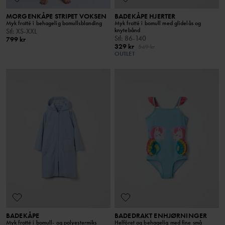
MORGENKÅPE STRIPET VOKSEN
BADEKÅPE HJERTER
Myk frotté i behagelig bomullsblanding
Myk frotté i bomull med glidelås og
knytebånd
Stl
:
XS-XXL
Stl
:
86-140
799 kr
329 kr
549 kr
OUTLET
BADEKÅPE
BADEDRAKT ENHJØRNINGER
Myk frotté i bomull- og polyestermiks
Helfôret og behagelig med fine små