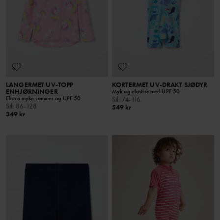
LANGERMET UV-TOPP
KORTERMET UV-DRAKT SJØDYR
ENHJØRNINGER
Myk og elastisk med UPF 50
Ekstra myke sømmer og UPF 50
Stl
:
74-116
Stl
:
86-128
549 kr
349 kr