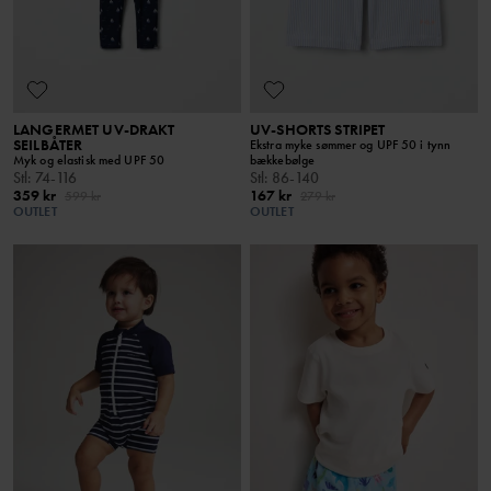
LANGERMET UV-DRAKT
UV-SHORTS STRIPET
SEILBÅTER
Ekstra myke sømmer og UPF 50 i tynn
Myk og elastisk med UPF 50
bækkebølge
Stl
:
74-116
Stl
:
86-140
359 kr
167 kr
599 kr
279 kr
OUTLET
OUTLET