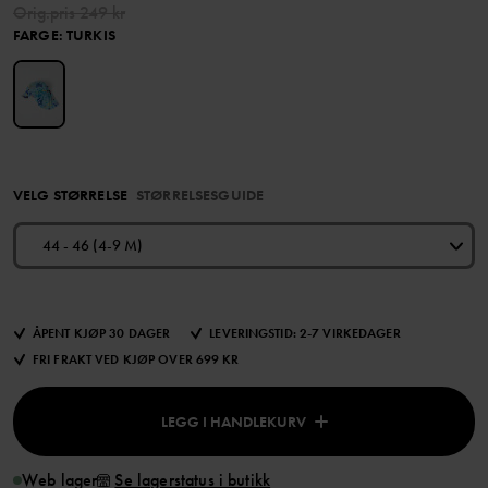
Orig.pris
249 kr
FARGE
:
TURKIS
VELG STØRRELSE
STØRRELSESGUIDE
44 - 46 (4-9 M)
ÅPENT KJØP 30 DAGER
LEVERINGSTID: 2-7 VIRKEDAGER
FRI FRAKT VED KJØP OVER 699 KR
LEGG I HANDLEKURV
Web lager
Se lagerstatus i butikk