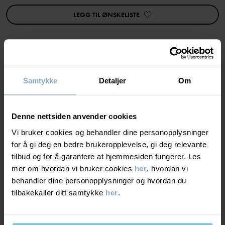
LEGG TIL ØNSKELISTE
Varenummer
:
60603563
Produksjonsland
:
Kina
Fabrikk
:
Mingyi Swimwear Factory Ltd
Les mer
MATERIALE & PLEIERÅD
Samtykke
Detaljer
Om
BÆREKRAFT
Materiale
Denne nettsiden anvender cookies
Vi bruker cookies og behandler dine personopplysninger
LEVERING OG RETUR
85% Polyester Recycled
for å gi deg en bedre brukeropplevelse, gi deg relevante
15% Elastane
tilbud og for å garantere at hjemmesiden fungerer. Les
mer om hvordan vi bruker cookies
her
, hvordan vi
Levering & retur
behandler dine personopplysninger og hvordan du
Pleieråd
tilbakekaller ditt samtykke
her
.
Levering
DU KAN OGSÅ VÆRE INTERESSERT I DETTE
VASK