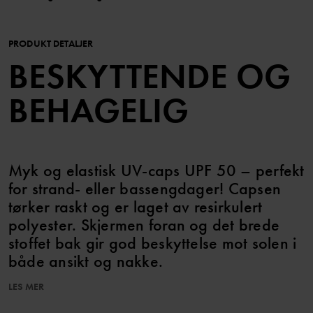
PRODUKT DETALJER
BESKYTTENDE OG
BEHAGELIG
Myk og elastisk UV-caps UPF 50 – perfekt
for strand- eller bassengdager! Capsen
tørker raskt og er laget av resirkulert
polyester. Skjermen foran og det brede
stoffet bak gir god beskyttelse mot solen i
både ansikt og nakke.
LES MER
UPF 50 (Ultraviolet Protection Factor) betyr 98 % beskyttelse mot
skadelige UV-stråler.