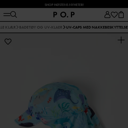
SHOP HØSTENS NYHETER!
LLE KLÆR
BADETØY OG UV-KLAER
UV-CAPS MED NAKKEBESKYTTELSE