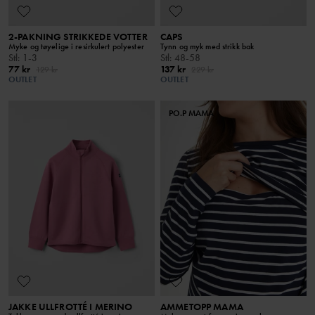
2-PAKNING STRIKKEDE VOTTER
CAPS
Myke og tøyelige i resirkulert polyester
Tynn og myk med strikk bak
Stl
:
1-3
Stl
:
48-58
77 kr
137 kr
129 kr
229 kr
OUTLET
OUTLET
PO.P MAMA
JAKKE ULLFROTTÉ I MERINO
AMMETOPP MAMA