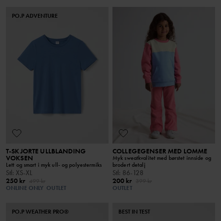
PO.P ADVENTURE
T-SKJORTE ULLBLANDING
COLLEGEGENSER MED LOMME
VOKSEN
Myk sweatkvalitet med børstet innside og
Lett og smart i myk ull- og polyestermiks
brodert detalj
Stl
:
XS-XL
Stl
:
86-128
250 kr
200 kr
499 kr
399 kr
ONLINE ONLY
OUTLET
OUTLET
PO.P WEATHER PRO®
BEST IN TEST