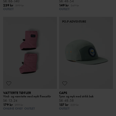
Stl
:
86-140
Stl
:
48-54
239 kr
149 kr
399 kr
249 kr
OUTLET
OUTLET
PO.P ADVENTURE
VATTERTE TØFLER
CAPS
Vind- og vanntette med mykt fleecefôr
Tynn og myk med strikk bak
Stl
:
13-24
Stl
:
48-58
179 kr
137 kr
299 kr
229 kr
ONLINE ONLY
OUTLET
OUTLET