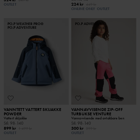
649 kr
224 kr
OUTLET
449 kr
ONLINE ONLY
OUTLET
PO.P WEATHER PRO®
PO.P ADVENTURE
PO.P ADVENTURE
VANNTETT VATTERT SKIJAKKE
VANNAVVISENDE ZIP-OFF
POWDER
TURBUKSE VENTURE
Vattert skijakke
Vannavvisende med avtakbare ben
Stl
:
98-140
Stl
:
98-140
899 kr
300 kr
1 499 kr
599 kr
OUTLET
OUTLET