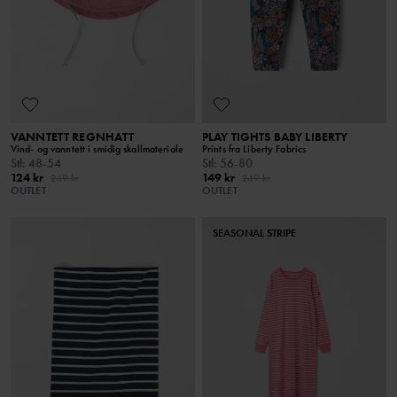
VANNTETT REGNHATT
PLAY TIGHTS BABY LIBERTY
Vind- og vanntett i smidig skallmateriale
Prints fra Liberty Fabrics
Stl
:
48-54
Stl
:
56-80
124 kr
149 kr
249 kr
249 kr
OUTLET
OUTLET
SEASONAL STRIPE