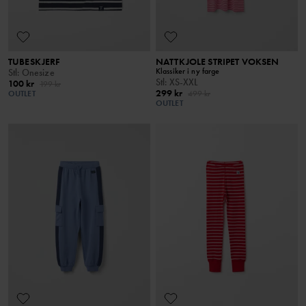
TUBESKJERF
NATTKJOLE STRIPET VOKSEN
Klassiker i ny farge
Stl
:
Onesize
Stl
:
XS-XXL
100 kr
199 kr
299 kr
OUTLET
499 kr
OUTLET