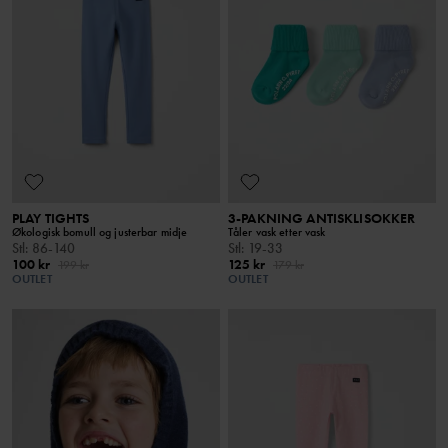
PLAY TIGHTS
3-PAKNING ANTISKLISOKKER
Økologisk bomull og justerbar midje
Tåler vask etter vask
Stl
:
86-140
Stl
:
19-33
100 kr
125 kr
199 kr
179 kr
OUTLET
OUTLET