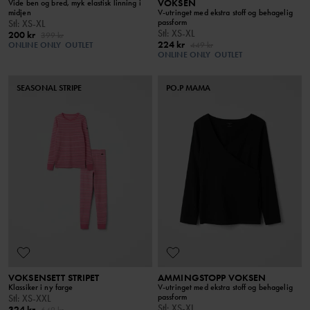
VOKSEN
Vide ben og bred, myk elastisk linning i
midjen
V-utringet med ekstra stoff og behagelig
passform
Stl
:
XS-XL
Stl
:
XS-XL
200 kr
399 kr
224 kr
ONLINE ONLY
OUTLET
449 kr
ONLINE ONLY
OUTLET
SEASONAL STRIPE
PO.P MAMA
VOKSENSETT STRIPET
AMMINGSTOPP VOKSEN
Klassiker i ny farge
V-utringet med ekstra stoff og behagelig
passform
Stl
:
XS-XXL
Stl
:
XS-XL
324 kr