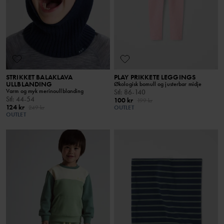
STRIKKET BALAKLAVA
PLAY PRIKKETE LEGGINGS
ULLBLANDING
Økologisk bomull og justerbar midje
Varm og myk merinoullblanding
Stl
:
86-140
Stl
:
44-54
100 kr
199 kr
124 kr
249 kr
OUTLET
OUTLET