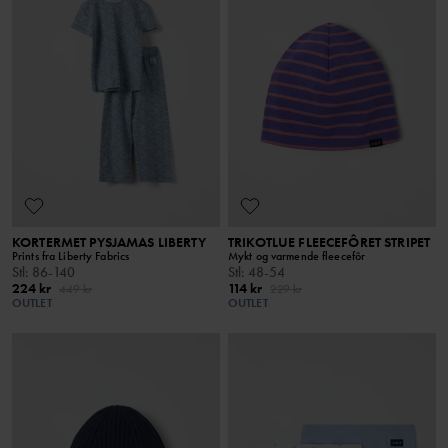
KORTERMET PYSJAMAS LIBERTY
TRIKOTLUE FLEECEFÔRET STRIPET
Prints fra Liberty Fabrics
Mykt og varmende fleecefôr
Stl
:
86-140
Stl
:
48-54
224 kr
114 kr
449 kr
229 kr
OUTLET
OUTLET