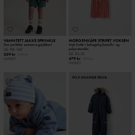
VANNTETT JAKKE SPRINKLE
MORGENKÅPE STRIPET VOKSEN
Den perfekte sommerregnjakken!
Myk frotté i behagelig bomulls- og
polyestermiks
Stl
:
98-140
Stl
:
XS-XL
359 kr
599 kr
479 kr
OUTLET
799 kr
OUTLET
PO.P WEATHER PRO®