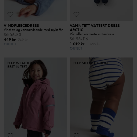
VINDFLEECEDRESS
VANNTETT VATTERT DRESS
ARCTIC
Vindtett og vannavvisende med mykt fôr
Vår aller varmeste vinterdress
Stl
:
56-80
Stl
:
98-116
449 kr
749 kr
1 019 kr
OUTLET
1 699 kr
OUTLET
PO.P WEATHER PRO®
PO.P 50 COLLECTION
BEST IN TEST