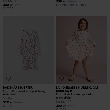
Stl
:
86-140
559 kr
799 kr
200 kr
399 kr
ONLINE ONLY
OUTLET
OUTLET
BADEKÅPE HJERTER
LANGERMET SNURREKJOLE
KIRSEBÆR
Myk frotté i bomull med glidelås og
knytebånd
Ekstra vidde i skjørtet gir herlig
snurreeffekt!
Stl
:
86-140
Stl
:
86-140
329 kr
549 kr
200 kr
OUTLET
399 kr
OUTLET