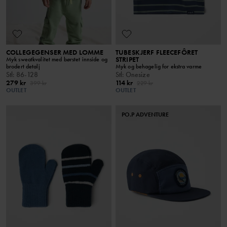
COLLEGEGENSER MED LOMME
TUBESKJERF FLEECEFÔRET
STRIPET
Myk sweatkvalitet med børstet innside og
brodert detalj
Myk og behagelig for ekstra varme
Stl
:
86-128
Stl
:
Onesize
279 kr
114 kr
399 kr
229 kr
OUTLET
OUTLET
PO.P ADVENTURE