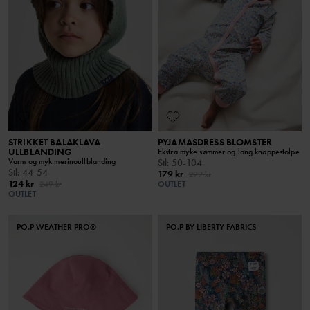
STRIKKET BALAKLAVA
PYJAMASDRESS BLOMSTER
ULLBLANDING
Ekstra myke sømmer og lang knappestolpe
Varm og myk merinoullblanding
Stl
:
50-104
Stl
:
44-54
179 kr
299 kr
124 kr
249 kr
OUTLET
OUTLET
PO.P WEATHER PRO®
PO.P BY LIBERTY FABRICS