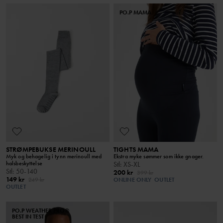
PO.P MAMA
STRØMPEBUKSE MERINOULL
TIGHTS MAMA
Myk og behagelig i tynn merinoull med
Ekstra myke sømmer som ikke gnager.
halsbeskyttelse
Stl
:
XS-XL
Stl
:
50-140
200 kr
399 kr
149 kr
249 kr
ONLINE ONLY
OUTLET
OUTLET
PO.P WEATHER PRO®
BEST IN TEST