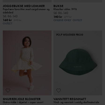
JOGGEBUKSE MED LOMMER
BUKSE
Populære favoritter med cargolommer og
Klassiker siden 1976
sidebånd
Stl
:
86-140
Stl
:
86-140
140 kr
279 kr
160 kr
399 kr
ONLINE ONLY
OUTLET
OUTLET
PO.P WEATHER PRO®
SNURREKJOLE BLOMSTER
VANNTETT REGNHATT
Ekstra vidde i skjørtet – super snurr!
Vind- og vanntett i smidig skallmateriale