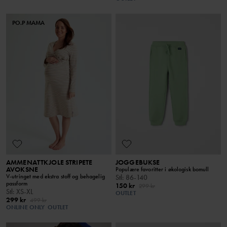
PO.P MAMA
AMMENATTKJOLE STRIPETE
JOGGEBUKSE
AVOKSNE
Populære favoritter i økologisk bomull
V-utringet med ekstra stoff og behagelig
Stl
:
86-140
passform
150 kr
299 kr
Stl
:
XS-XL
OUTLET
299 kr
499 kr
ONLINE ONLY
OUTLET