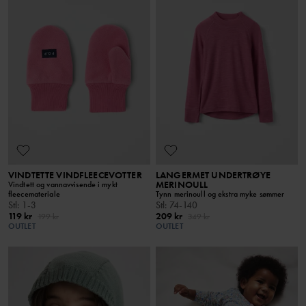
VINDTETTE VINDFLEECEVOTTER
LANGERMET UNDERTRØYE
MERINOULL
Vindtett og vannavvisende i mykt
fleecemateriale
Tynn merinoull og ekstra myke sømmer
Stl
:
1-3
Stl
:
74-140
119 kr
209 kr
199 kr
349 kr
OUTLET
OUTLET