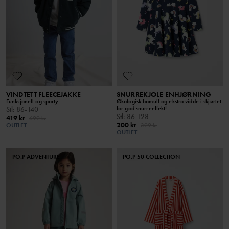
VINDTETT FLEECEJAKKE
SNURREKJOLE ENHJØRNING
Funksjonell og sporty
Økologisk bomull og ekstra vidde i skjørtet
for god snurreeffekt!
Stl
:
86-140
Stl
:
86-128
419 kr
699 kr
200 kr
OUTLET
399 kr
OUTLET
PO.P ADVENTURE
PO.P 50 COLLECTION