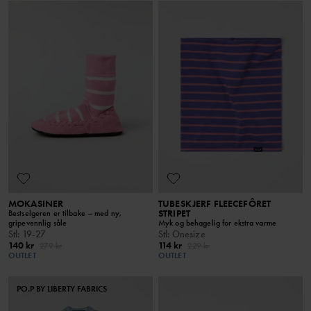
MOKASINER
TUBESKJERF FLEECEFÔRET
STRIPET
Bestselgeren er tilbake – med ny,
gripevennlig såle
Myk og behagelig for ekstra varme
Stl
:
19-27
Stl
:
Onesize
140 kr
114 kr
279 kr
229 kr
OUTLET
OUTLET
PO.P BY LIBERTY FABRICS