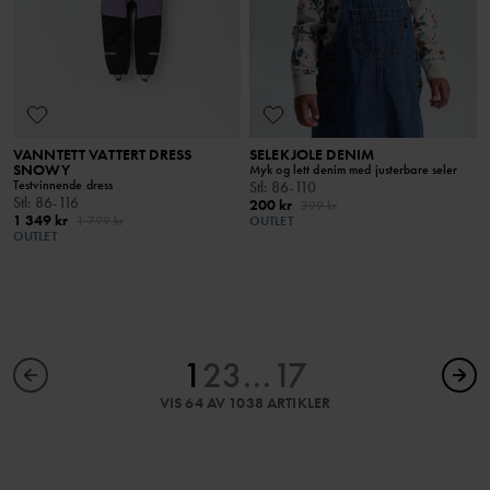
VANNTETT VATTERT DRESS
SELEKJOLE DENIM
SNOWY
Myk og lett denim med justerbare seler
Testvinnende dress
Stl
:
86-110
Stl
:
86-116
200 kr
399 kr
1 349 kr
1 799 kr
OUTLET
OUTLET
1
2
3
...
17
VIS 64 AV 1038 ARTIKLER