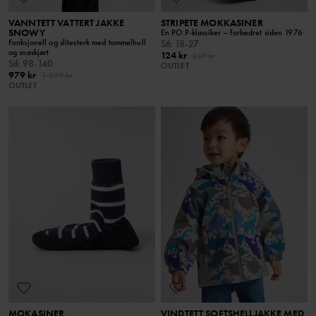
VANNTETT VATTERT JAKKE
STRIPETE MOKKASINER
SNOWY
En PO.P-klassiker – forbedret siden 1976
Funksjonell og slitesterk med tommelhull
Stl
:
18-27
og snøskjørt
124 kr
249 kr
Stl
:
98-140
OUTLET
979 kr
1 399 kr
OUTLET
MOKASINER
VINDTETT SOFTSHELLJAKKE MED