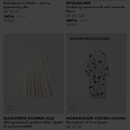
DINOSAURER
Bestselgeren er tilbake – med ny,
gripevennlig såle
Vindtett og vannavvisende med varmende
fleece
Stl
:
19-27
Stl
:
86-128
140 kr
279 kr
489 kr
OUTLET
699 kr
OUTLET
MOOMIN 80 COLLECTION
BLOMSTRETE SNURREKJOLE
MORGENKÅPE VOKSEN MUMMI
Økologisk bomull og ekstra vidde i skjørtet
Illustrasjoner av Tove Jansson
for god snurreeffekt!
Stl
:
XS-XL