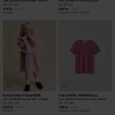
Tykk og varmende ullfrotté i merino
Myk og smart for amming og kos
Stl
:
74-140
Stl
:
XS-XL
419 kr
269 kr
699 kr
449 kr
OUTLET
ONLINE ONLY
OUTLET
KJOLE MED VOLANGER
T-SKJORTE I MERINOULL
Lett og behagelig med søte volanger
Tynn merinoull og ekstra myke sømmer
Stl
:
86-128
Stl
:
74-140
239 kr
150 kr
399 kr
299 kr
OUTLET
ONLINE ONLY
OUTLET