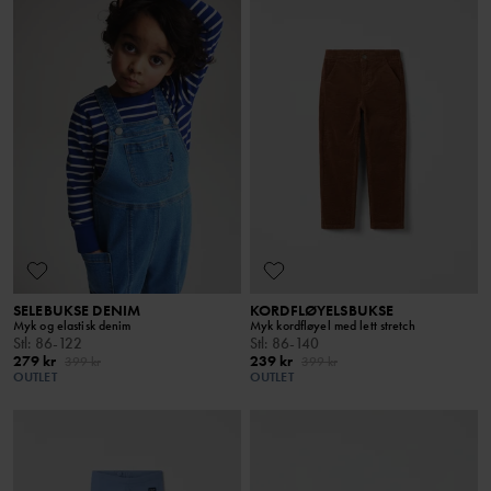
SELEBUKSE DENIM
KORDFLØYELSBUKSE
Myk og elastisk denim
Myk kordfløyel med lett stretch
Stl
:
86-122
Stl
:
86-140
279 kr
239 kr
399 kr
399 kr
OUTLET
OUTLET