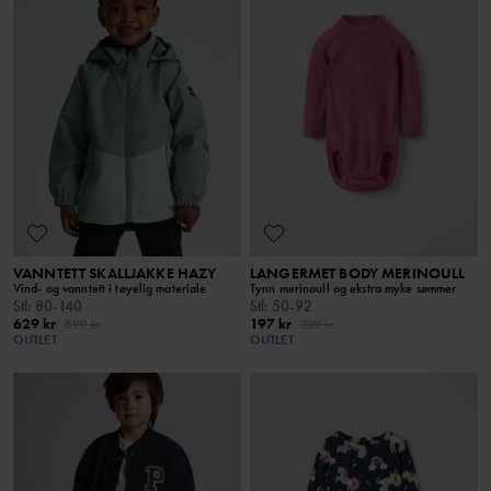
VANNTETT SKALLJAKKE HAZY
LANGERMET BODY MERINOULL
Vind- og vanntett i tøyelig materiale
Tynn merinoull og ekstra myke sømmer
Stl
:
80-140
Stl
:
50-92
629 kr
197 kr
899 kr
329 kr
OUTLET
OUTLET