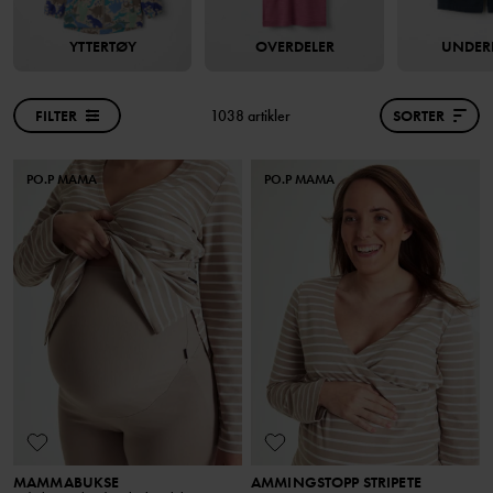
YTTERTØY
OVERDELER
UNDER
FILTER
1038 artikler
SORTER
PO.P MAMA
PO.P MAMA
MAMMABUKSE
AMMINGSTOPP STRIPETE