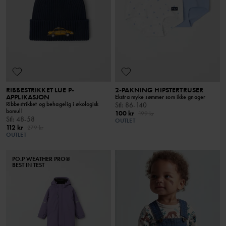
RIBBESTRIKKET LUE P-
2-PAKNING HIPSTERTRUSER
APPLIKASJON
Ekstra myke sømmer som ikke gnager
Ribbestrikket og behagelig i økologisk
Stl
:
86-140
bomull
100 kr
199 kr
Stl
:
48-58
OUTLET
112 kr
279 kr
OUTLET
PO.P WEATHER PRO®
BEST IN TEST