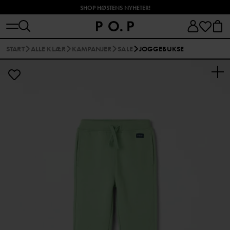
SHOP HØSTENS NYHETER!
START
ALLE KLÆR
KAMPANJER
SALE
JOGGEBUKSE