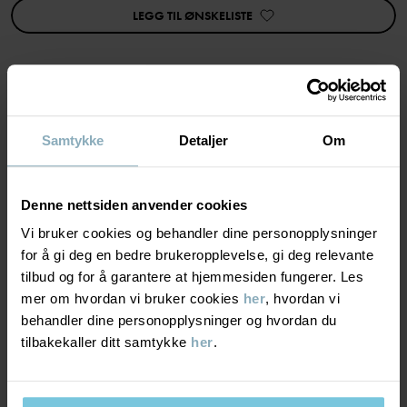
Produktet inngår i vårt 3 for 2-tilbud, som ikke kan kombineres
LEGG TIL ØNSKELISTE
med andre tilbud.
Varenummer
:
60603355
Produksjonsland
:
Bangladesh
Fabrikk
:
MATERIALE & PLEIERÅD
Samtykke
Detaljer
Om
Les mer
BÆREKRAFT
Materiale
Denne nettsiden anvender cookies
Vi bruker cookies og behandler dine personopplysninger
LEVERING OG RETUR
100% Cotton Organic
for å gi deg en bedre brukeropplevelse, gi deg relevante
tilbud og for å garantere at hjemmesiden fungerer. Les
Levering & retur
mer om hvordan vi bruker cookies
her
, hvordan vi
Pleieråd
behandler dine personopplysninger og hvordan du
tilbakekaller ditt samtykke
her
.
VASK
Levering
DU KAN OGSÅ VÆRE INTERESSERT I DETTE
40 °C maskinvask varm
Vi tilbyr fri frakt over 699 kr, og leveringstiden er 1–4 dager. I