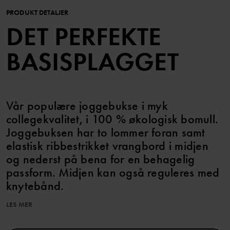
PRODUKT DETALJER
DET PERFEKTE
BASISPLAGGET
Vår populære joggebukse i myk
collegekvalitet, i 100 % økologisk bomull.
Joggebuksen har to lommer foran samt
elastisk ribbestrikket vrangbord i midjen
og nederst på bena for en behagelig
passform. Midjen kan også reguleres med
knytebånd.
LES MER
Match med tilhørende sweatshirt for et komplett sett.