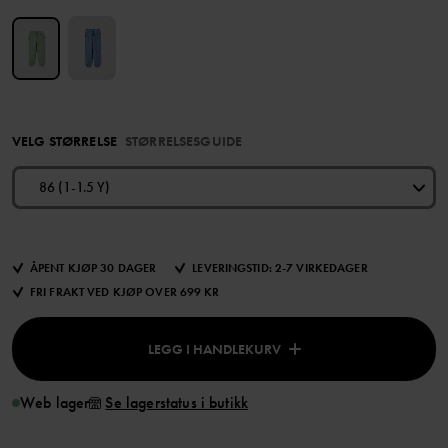
VELG STØRRELSE
STØRRELSESGUIDE
86 (1-1.5 Y)
ÅPENT KJØP 30 DAGER
LEVERINGSTID: 2-7 VIRKEDAGER
FRI FRAKT VED KJØP OVER 699 KR
LEGG I HANDLEKURV
Web lager
Se lagerstatus i butikk