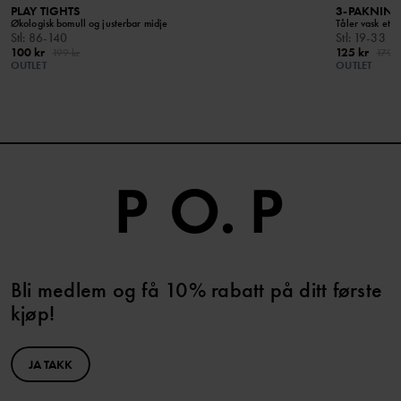
PLAY TIGHTS
3-PAKNING
Økologisk bomull og justerbar midje
Tåler vask ette
Stl
:
86-140
Stl
:
19-33
100 kr
125 kr
199 kr
179 k
OUTLET
OUTLET
Bli medlem og få 10% rabatt på ditt første
kjøp!
JA TAKK