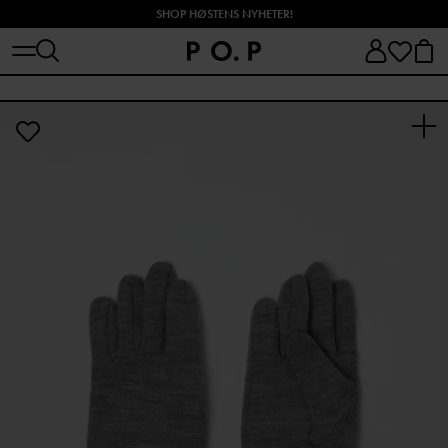
SHOP HØSTENS NYHETER!