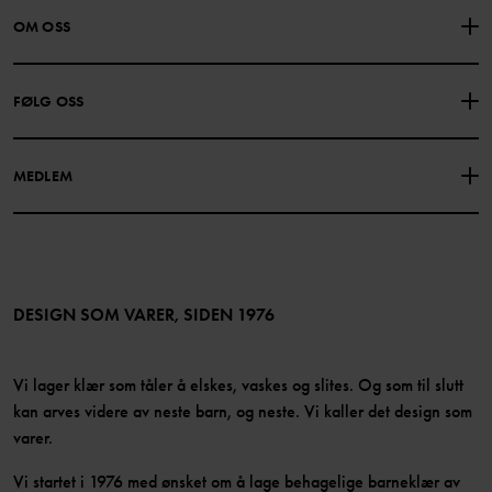
KONTAKTE OSS
VANLIGE SPØRSMÅL
OM OSS
GAVEKORTSALDO
KJØPSVILKÅR
Om Polarn O. Pyret
FØLG OSS
PERSONVERNPOLICY
COOKIEPOLICY
Vår historie
Facebook
Finn våre butikker
MEDLEM
Instagram
Jobb
Medlemsfordeler
TikTok
Presse
Medlemsvilkår
LinkedIn
Tilgjengelighet for nettinnhold
Bli medlem
DESIGN SOM VARER, SIDEN 1976
Vi lager klær som tåler å elskes, vaskes og slites. Og som til slutt
kan arves videre av neste barn, og neste. Vi kaller det design som
varer.
Vi startet i 1976 med ønsket om å lage behagelige barneklær av