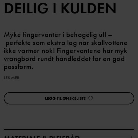
DEILIG I KULDEN
Myke fingervanter i behagelig ull –
perfekte som ekstra lag når skallvottene
ikke varmer nok! Fingervantene har myk
vrangbord rundt håndleddet for en god
passform.
LES MER
Varenummer
:
60602611
Produksjonsland
:
Kina
Fabrikk
:
Nantong Xingrong Textile Co Ltd
LEGG TIL ØNSKELISTE
Les mer