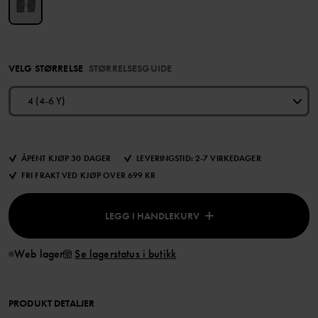
VELG STØRRELSE
STØRRELSESGUIDE
4 (4-6 Y)
ÅPENT KJØP 30 DAGER
LEVERINGSTID: 2-7 VIRKEDAGER
FRI FRAKT VED KJØP OVER 699 KR
LEGG I HANDLEKURV
Web lager
Se lagerstatus i butikk
PRODUKT DETALJER