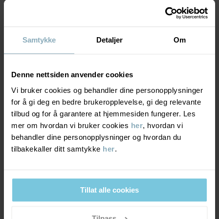
MATERIALE & PLEIERÅD
BÆREKRAFT
Materiale
Samtykke
Detaljer
Om
LEVERING OG RETUR
100% Wool
Denne nettsiden anvender cookies
Levering & retur
Vi bruker cookies og behandler dine personopplysninger
Pleieråd
for å gi deg en bedre brukeropplevelse, gi deg relevante
tilbud og for å garantere at hjemmesiden fungerer. Les
VASK
Levering
DU KAN OGSÅ VÆRE INTERESSERT I DETTE
mer om hvordan vi bruker cookies
her
, hvordan vi
30 °C ullprogram
behandler dine personopplysninger og hvordan du
PO.P WEA
Vi tilbyr fri frakt over 699 kr, og leveringstiden er 1–4 dager. I
Må ikke blekes
tilbakekaller ditt samtykke
her
.
kassen vises de tilgjengelige leveringsalternativene på bakgrunn
Må ikke tørketromles
av postnummeret som ordren skal leveres til.
Må ikke strykes
Tillat alle cookies
Må ikke renses
Retur
Tilpass