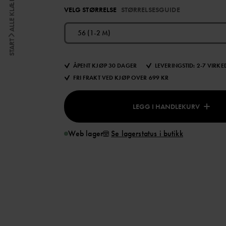
ALLE KLÆR
VELG STØRRELSE
STØRRELSESGUIDE
56 (1-2 M)
START
ÅPENT KJØP 30 DAGER
LEVERINGSTID: 2-7 VIRK
FRI FRAKT VED KJØP OVER 699 KR
LEGG I HANDLEKURV
Web lager
Se lagerstatus i butikk