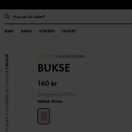
BABY
BARN
VOKSEN
OUTLET
0 ANMELDELSER
BUKSE
BUKSE
BUKSER
160 kr
UNDERDELER
Orig.pris
229 kr
FARGE
:
ROSA
KLÆR