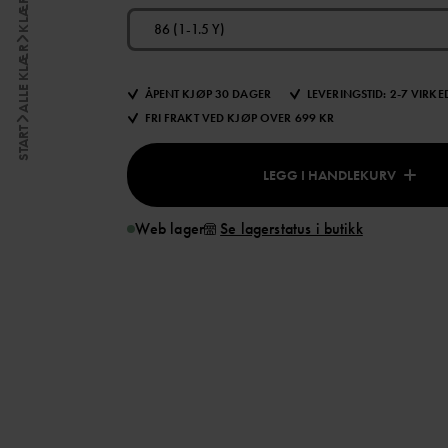
KLÆR
86 (1-1.5 Y)
ALLE KLÆR
ÅPENT KJØP 30 DAGER
LEVERINGSTID: 2-7 VIRK
FRI FRAKT VED KJØP OVER 699 KR
START
LEGG I HANDLEKURV
Web lager
Se lagerstatus i butikk