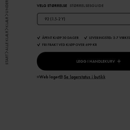
UNDERDELER
VELG STØRRELSE
STØRRELSESGUIDE
92 (1.5-2 Y)
KLÆR
ALLE KLÆR
ÅPENT KJØP 30 DAGER
LEVERINGSTID: 2-7 VIRK
FRI FRAKT VED KJØP OVER 699 KR
START
LEGG I HANDLEKURV
Web lager
Se lagerstatus i butikk