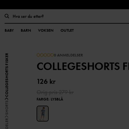
BABY
BARN
VOKSEN
OUTLET
0 ANMELDELSER
COLLEGESHORTS FISKER
COLLEGESHORTS F
126 kr
Orig.pris
279 kr
FARGE
:
LYSBLÅ
SHORTS