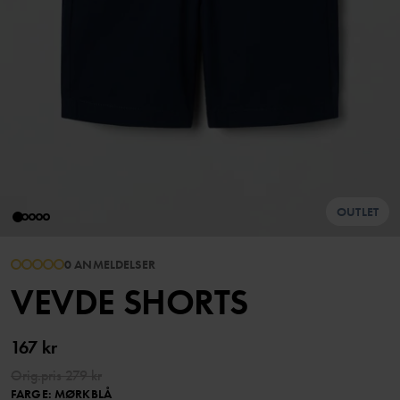
OUTLET
0 ANMELDELSER
VEVDE SHORTS
167 kr
Orig.pris
279 kr
FARGE
:
MØRKBLÅ