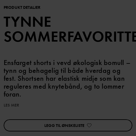
PRODUKT DETALJER
TYNNE
SOMMERFAVORITT
Ensfarget shorts i vevd økologisk bomull –
tynn og behagelig til både hverdag og
fest. Shortsen har elastisk midje som kan
reguleres med knytebånd, og to lommer
foran.
LES MER
Varenummer
:
60602442
Produksjonsland
:
Bangladesh
Fabrikk
:
Babylon Casual Wear Ltd
LEGG TIL ØNSKELISTE
Les mer