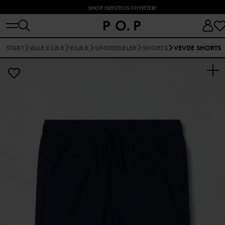
SHOP HØSTENS NYHETER!
START
ALLE KLÆR
KLÆR
UNDERDELER
SHORTS
VEVDE SHORTS