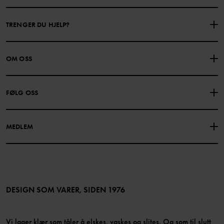
TRENGER DU HJELP?
KONTAKTE OSS
VANLIGE SPØRSMÅL
OM OSS
GAVEKORTSALDO
KJØPSVILKÅR
Om Polarn O. Pyret
FØLG OSS
PERSONVERNPOLICY
COOKIEPOLICY
Vår historie
Facebook
Finn våre butikker
MEDLEM
Instagram
Jobb
Medlemsfordeler
TikTok
Presse
Medlemsvilkår
LinkedIn
Tilgjengelighet for nettinnhold
Bli medlem
DESIGN SOM VARER, SIDEN 1976
Vi lager klær som tåler å elskes, vaskes og slites. Og som til slutt