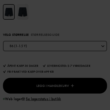
VELG STØRRELSE
STØRRELSESGUIDE
86 (1-1.5 Y)
ÅPENT KJØP 30 DAGER
LEVERINGSTID: 2-7 VIRKEDAGER
FRI FRAKT VED KJØP OVER 699 KR
LEGG I HANDLEKURV
Web lager
Se lagerstatus i butikk