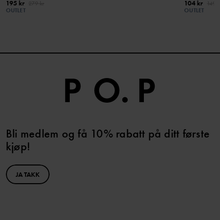
195 kr
104 kr
279 kr
149 k
OUTLET
OUTLET
Bli medlem og få 10% rabatt på ditt første
kjøp!
JA TAKK