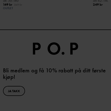
Stl
:
50-140
Stl
:
62-140
149 kr
249 kr
249 kr
OUTLET
Bli medlem og få 10% rabatt på ditt første
kjøp!
JA TAKK