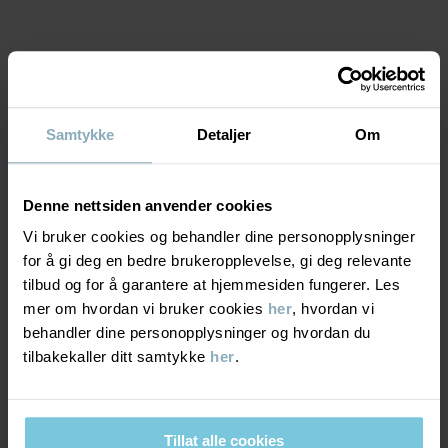
Produksjonsland
:
Litauen
Fabrikk
:
Skinija UAB
Les mer
MATERIALE & PLEIERÅD
Samtykke
Detaljer
Om
BÆREKRAFT
Materiale
Denne nettsiden anvender cookies
LEVERING OG RETUR
80% Wool
Vi bruker cookies og behandler dine personopplysninger
17% Polyamide Recycled
for å gi deg en bedre brukeropplevelse, gi deg relevante
3% Elastane
tilbud og for å garantere at hjemmesiden fungerer. Les
Levering & retur
mer om hvordan vi bruker cookies
her
, hvordan vi
Pleieråd
behandler dine personopplysninger og hvordan du
tilbakekaller ditt samtykke
her
.
Levering
DU KAN OGSÅ VÆRE INTERESSERT I DETTE
VASK
Vi tilbyr fri frakt over 699 kr, og leveringstiden er 1–4 dager. I
30 °C ullprogram
kassen vises de tilgjengelige leveringsalternativene på bakgrunn
Tillat alle cookies