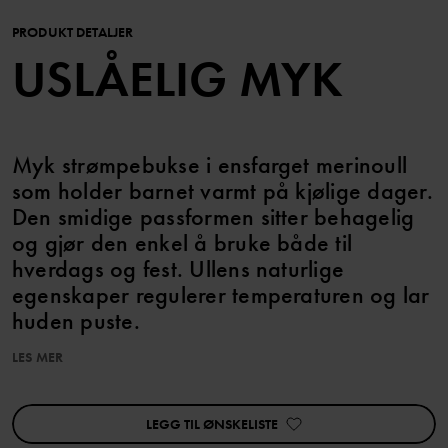
PRODUKT DETALJER
USLÅELIG MYK
Myk strømpebukse i ensfarget merinoull
som holder barnet varmt på kjølige dager.
Den smidige passformen sitter behagelig
og gjør den enkel å bruke både til
hverdags og fest. Ullens naturlige
egenskaper regulerer temperaturen og lar
huden puste.
LES MER
Størrelsene 74/80–122/128 har antiskli under foten for godt
grep.
LEGG TIL ØNSKELISTE
Varenummer
:
60602501