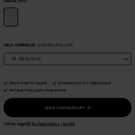
FARGE
:
HVIT
VELG STØRRELSE
STØRRELSESGUIDE
74 - 80 (6-12 M)
ÅPENT KJØP 30 DAGER
LEVERINGSTID: 2-7 VIRKEDAGER
FRI FRAKT VED KJØP OVER 699 KR
LEGG I HANDLEKURV
Web lager
Se lagerstatus i butikk