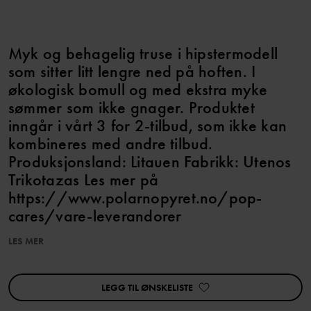
Myk og behagelig truse i hipstermodell
som sitter litt lengre ned på hoften. I
økologisk bomull og med ekstra myke
sømmer som ikke gnager. Produktet
inngår i vårt 3 for 2-tilbud, som ikke kan
kombineres med andre tilbud.
Produksjonsland: Litauen Fabrikk: Utenos
Trikotazas Les mer på
https://www.polarnopyret.no/pop-
cares/vare-leverandorer
LES MER
Varenummer
:
60290598
Produksjonsland
:
Litauen
Fabrikk
:
LEGG TIL ØNSKELISTE
Les mer