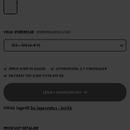
VELG STØRRELSE
STØRRELSESGUIDE
122 - 128 (6-8 Y)
ÅPENT KJØP 30 DAGER
LEVERINGSTID: 2-7 VIRKEDAGER
FRI FRAKT VED KJØP OVER 699 KR
LEGG I HANDLEKURV
Web lager
Se lagerstatus i butikk
PRODUKT DETALJER