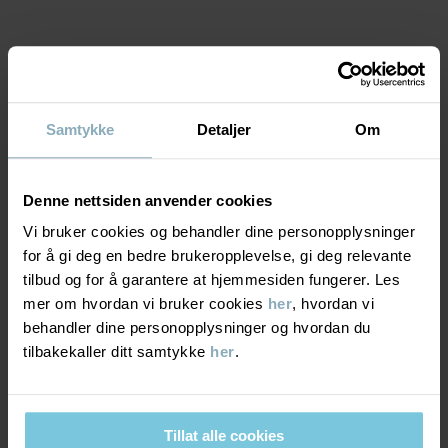
MATERIALE & PLEIERÅD
Samtykke
Detaljer
Om
BÆREKRAFT
Pleieråd
Denne nettsiden anvender cookies
VASK
LEVERING OG RETUR
Vi bruker cookies og behandler dine personopplysninger
60 °C maskinvask varm
for å gi deg en bedre brukeropplevelse, gi deg relevante
Må ikke blekes
Levering & retur
tilbud og for å garantere at hjemmesiden fungerer. Les
mer om hvordan vi bruker cookies
her
, hvordan vi
Må ikke tørketromles
behandler dine personopplysninger og hvordan du
Strykes på middels varme
Levering
DU KAN OGSÅ VÆRE INTERESSERT I DETTE
tilbakekaller ditt samtykke
her
.
Må ikke renses
Vi tilbyr fri frakt over 699 kr, og leveringstiden er 1–4 dager. I
kassen vises de tilgjengelige leveringsalternativene på bakgrunn
RÅD
Tillat alle cookies
av postnummeret som ordren skal leveres til.