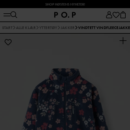
SHOP HØSTENS NYHETER!
START
ALLE KLÆR
YTTERTØY
JAKKER
VINDTETT VINDFLEECEJAKK