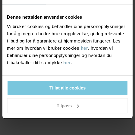
Pusteevne minst 3000g/m²/24t
God pusteevne. Plagget passer for lett aktive leker.
Denne nettsiden anvender cookies
Vi bruker cookies og behandler dine personopplysninger
VINDTETTHET
6/6
for å gi deg en bedre brukeropplevelse, gi deg relevante
tilbud og for å garantere at hjemmesiden fungerer. Les
Vindtett membran
mer om hvordan vi bruker cookies
her
, hvordan vi
Optimal vindbeskyttelse. Plagget stenger ute all vind.
behandler dine personopplysninger og hvordan du
tilbakekaller ditt samtykke
her
.
MATERIALE & PLEIERÅD
Tillat alle cookies
BÆREKRAFT
Materiale
Tilpass
OUTER FABRIC
LEVERING OG RETUR
100% Polyester Recycled
Levering & retur