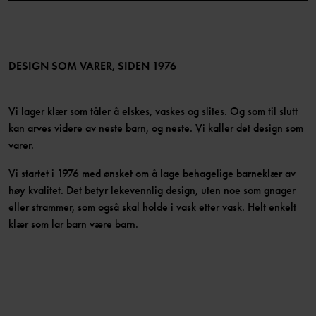
Medlemsfordeler
TikTok
Presse
Medlemsvilkår
LinkedIn
Tilgjengelighet for nettinnhold
Bli medlem
DESIGN SOM VARER, SIDEN 1976
Vi lager klær som tåler å elskes, vaskes og slites. Og som til slutt
kan arves videre av neste barn, og neste. Vi kaller det design som
varer.
Vi startet i 1976 med ønsket om å lage behagelige barneklær av
høy kvalitet. Det betyr lekevennlig design, uten noe som gnager
eller strammer, som også skal holde i vask etter vask. Helt enkelt
klær som lar barn være barn.