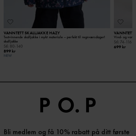
VANNTETT SKALLJAKKE HAZY
VANNTETT 
Testvinnende skalljakke i mykt materiale – perfekt til regnværsdager!
Vind- og vannte
skalljakke
Stl
:
74-116
Stl
:
80-140
699 kr
899 kr
NEW
Bli medlem og få 10% rabatt på ditt første