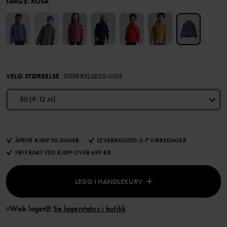
FARGE
:
ROSA
VELG STØRRELSE
STØRRELSESGUIDE
80 (9-12 M)
ÅPENT KJØP 30 DAGER
LEVERINGSTID: 2-7 VIRKEDAGER
FRI FRAKT VED KJØP OVER 699 KR
LEGG I HANDLEKURV
Web lager
Se lagerstatus i butikk