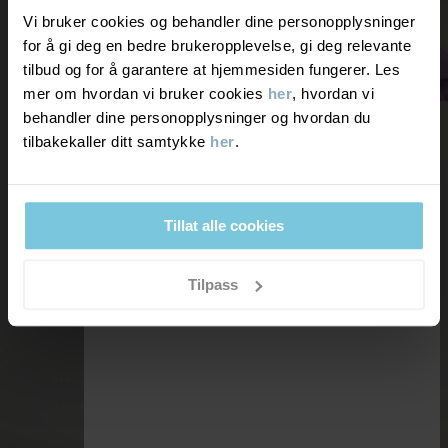
Som medlem av oss får du:
Vi bruker cookies og behandler dine personopplysninger
for å gi deg en bedre brukeropplevelse, gi deg relevante
Velkomstrabatt - 10% på ditt første kjøp*
tilbud og for å garantere at hjemmesiden fungerer. Les
Bonus på alle kjøp
mer om hvordan vi bruker cookies
her
, hvordan vi
Eksklusive tilbud og rabatter
behandler dine personopplysninger og hvordan du
tilbakekaller ditt samtykke
her
.
LES MER OM VÅRE MEDLEMSFORDELER.
Tillat alle cookies
Tilpass