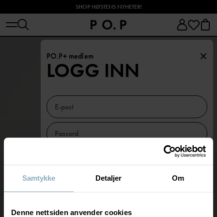
SHOP HØSTENS NYHETER!
PO.P+ medlem
LOGG INN
Har du glemt passordet?
Husk meg
Samtykke
Detaljer
Om
BLI MEDLEM
LOGG INN
Denne nettsiden anvender cookies