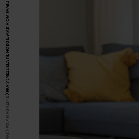
FRA VENEZUELA TIL NORGE: MARIA OM FAMILIELIVET OG DRØMMEN OM Å VENDE TILBAKE
PO.P MAGAZINE
START