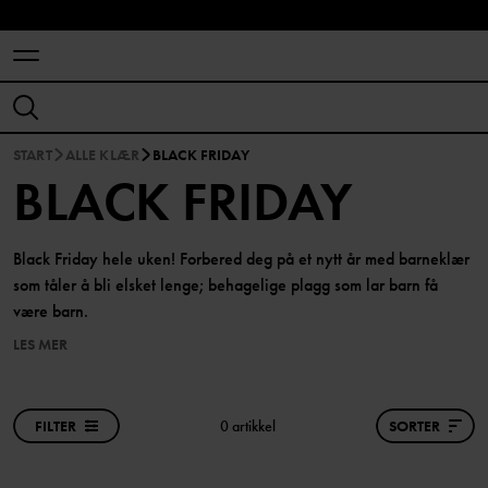
START
ALLE KLÆR
BLACK FRIDAY
BLACK FRIDAY
Black Friday hele uken! Forbered deg på et nytt år med barneklær
som tåler å bli elsket lenge; behagelige plagg som lar barn få
være barn.
LES MER
FILTER
0 artikkel
SORTER