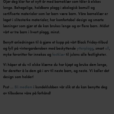
Gjør deg klar for et nytt år med barneklær som tåler å elskes
lenge. Behagelige, holdbare plagg i økologisk bomull og
sertifiserte materialer som lar barn være barn. Våre barneklær er
laget i slitesterke materialer, har komfortabel design og smarte
løsninger som gjør at de kan brukes lenge og av flere barn. Målet
vårt er tre barn i hvert plagg, minst.
Benytt anledningen til å gjøre et kupp på vårt Black Friday-tilbud
og fyll på vintergarderoben med beskyttende
ytterplagg
, smart
ull
,
myke favoritter for innekos og
festklær
til julens alle festligheter.
Vi håper at du vil elske klærne du har kjøpt og bruke dem lenge,
for deretter å la dem gå i arv til neste barn, og neste. Vi kaller det
design som holder!
Psst …
Bli medlem
i kundeklubben vår slik at du kan benytte deg
av tilbudene våre på forhånd!