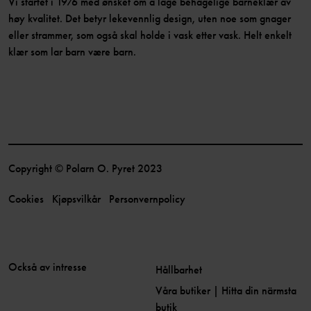
Vi startet i 1976 med ønsket om å lage behagelige barneklær av
høy kvalitet. Det betyr lekevennlig design, uten noe som gnager
eller strammer, som også skal holde i vask etter vask. Helt enkelt
klær som lar barn være barn.
Copyright © Polarn O. Pyret 2023
Cookies
Kjøpsvilkår
Personvernpolicy
Också av intresse
Hållbarhet
Våra butiker | Hitta din närmsta
butik