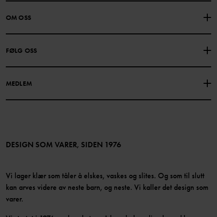
KONTAKTE OSS
VANLIGE SPØRSMÅL
OM OSS
GAVEKORTSALDO
KJØPSVILKÅR
Om Polarn O. Pyret
FØLG OSS
PERSONVERNPOLICY
COOKIEPOLICY
Vår historie
Facebook
Finn våre butikker
MEDLEM
Instagram
Jobb
Medlemsfordeler
TikTok
Presse
Medlemsvilkår
LinkedIn
Tilgjengelighet for nettinnhold
Bli medlem
DESIGN SOM VARER, SIDEN 1976
Vi lager klær som tåler å elskes, vaskes og slites. Og som til slutt
kan arves videre av neste barn, og neste. Vi kaller det design som
varer.