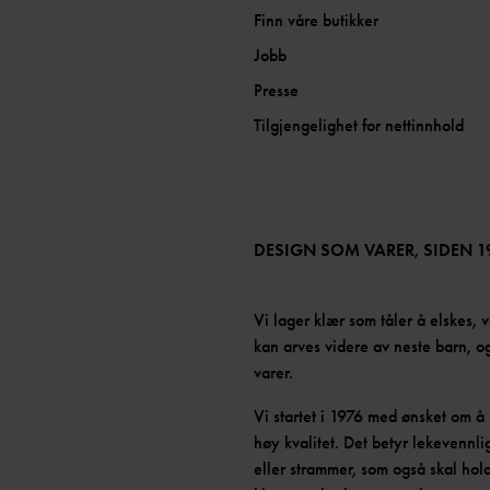
Finn våre butikker
Jobb
Presse
Tilgjengelighet for nettinnhold
DESIGN SOM VARER, SIDEN 1
Vi lager klær som tåler å elskes, v
kan arves videre av neste barn, og
varer.
Vi startet i 1976 med ønsket om 
høy kvalitet. Det betyr lekevennl
eller strammer, som også skal hold