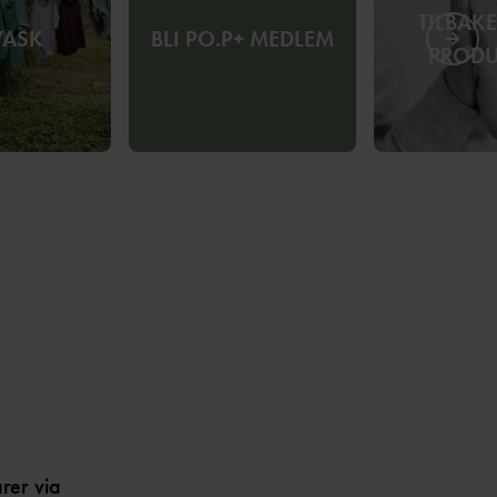
TILBAK
VASK
BLI PO.P+ MEDLEM
PRODU
arer via