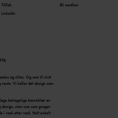
TikTok
Bli medlem
LinkedIn
976
askes og slites. Og som til slutt
 neste. Vi kaller det design som
å lage behagelige barneklær av
ig design, uten noe som gnager
e i vask etter vask. Helt enkelt