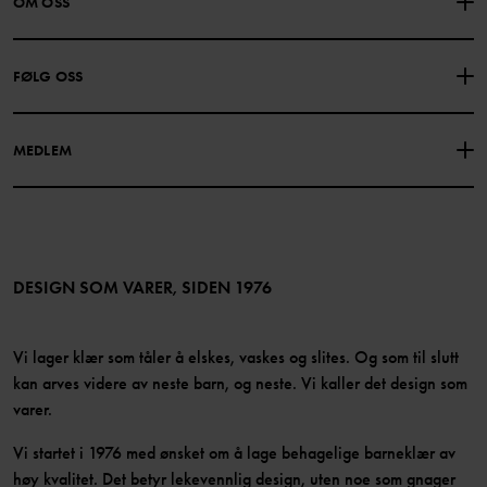
OM OSS
GAVEKORTSALDO
KJØPSVILKÅR
Om Polarn O. Pyret
FØLG OSS
PERSONVERNPOLICY
COOKIEPOLICY
Vår historie
Facebook
Finn våre butikker
MEDLEM
Instagram
Jobb
Medlemsfordeler
TikTok
Presse
Medlemsvilkår
LinkedIn
Tilgjengelighet for nettinnhold
Bli medlem
DESIGN SOM VARER, SIDEN 1976
Vi lager klær som tåler å elskes, vaskes og slites. Og som til slutt
kan arves videre av neste barn, og neste. Vi kaller det design som
varer.
Vi startet i 1976 med ønsket om å lage behagelige barneklær av
høy kvalitet. Det betyr lekevennlig design, uten noe som gnager