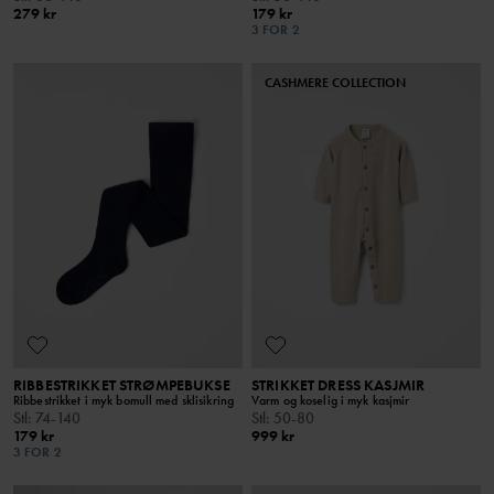
279 kr
179 kr
3 FOR 2
CASHMERE COLLECTION
RIBBESTRIKKET STRØMPEBUKSE
STRIKKET DRESS KASJMIR
Ribbestrikket i myk bomull med sklisikring
Varm og koselig i myk kasjmir
Stl
:
74-140
Stl
:
50-80
179 kr
999 kr
3 FOR 2