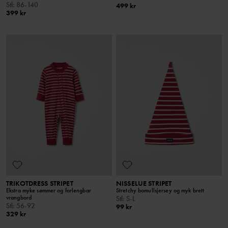
Stl
:
86-140
499 kr
399 kr
TRIKOTDRESS STRIPET
NISSELUE STRIPET
Ekstra myke sømmer og forlengbar
Stretchy bomullsjersey og myk brett
vrangbord
Stl
:
S-L
Stl
:
56-92
99 kr
329 kr