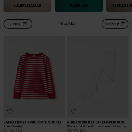
JULEPYSJAMAS
JULEKLÆR
FESTLIGE 
FILTER
18 artikler
SORTER
LANGERMET T-SKJORTE STRIPET
RIBBESTRIKKET STRØMPEBUKSE
Kjær klassiker
Ribbestrikket i myk bomull med sklisikring
Stl
:
86-140
Stl
:
50-140