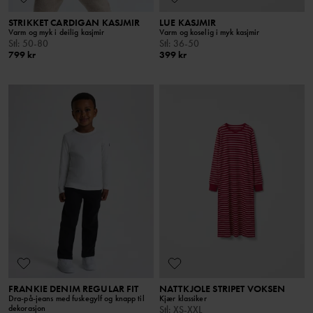
STRIKKET CARDIGAN KASJMIR
LUE KASJMIR
Varm og myk i deilig kasjmir
Varm og koselig i myk kasjmir
Stl
:
50-80
Stl
:
36-50
799 kr
399 kr
FRANKIE DENIM REGULAR FIT
NATTKJOLE STRIPET VOKSEN
Dra-på-jeans med fuskegylf og knapp til
Kjær klassiker
dekorasjon
Stl
:
XS-XXL