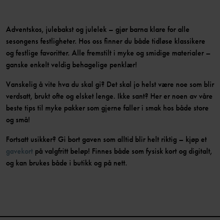
Adventskos, julebakst og julelek – gjør barna klare for alle
sesongens festligheter. Hos oss finner du både tidløse klassikere
og festlige favoritter. Alle fremstilt i myke og smidige materialer –
ganske enkelt veldig behagelige penklær!
Vanskelig å vite hva du skal gi? Det skal jo helst være noe som blir
verdsatt, brukt ofte og elsket lenge. Ikke sant? Her er noen av våre
beste tips til myke pakker som gjerne faller i smak hos både store
og små!
Fortsatt usikker? Gi bort gaven som alltid blir helt riktig – kjøp et
gavekort
på valgfritt beløp! Finnes både som fysisk kort og digitalt,
og kan brukes både i butikk og på nett.