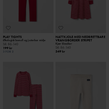
PLAY TIGHTS
NATTKJOLE MED NEDBRETTBARE
VRANGBORDER STRIPET
Økologisk bomull og justerbar midje
Kjær klassiker
Stl
:
86-140
Stl
:
86-140
199 kr
349 kr
3 FOR 2