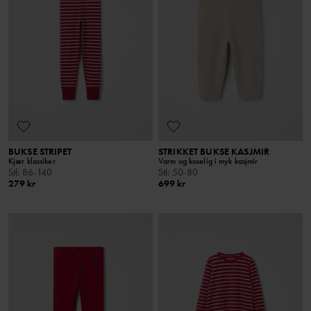
BUKSE STRIPET
STRIKKET BUKSE KASJMIR
Kjær klassiker
Varm og koselig i myk kasjmir
Stl
:
86-140
Stl
:
50-80
279 kr
699 kr