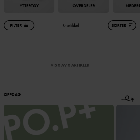
YTTERTØY
OVERDELER
NEDER
FILTER
0 artikkel
SORTER
VIS 0 AV 0 ARTIKLER
OPPDAG