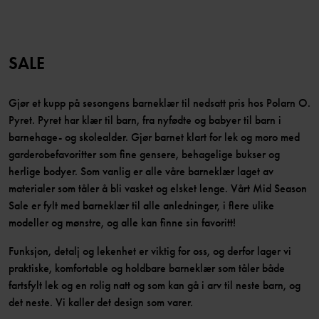
SALE
Gjør et kupp på sesongens barneklær til nedsatt pris hos Polarn O.
Pyret. Pyret har klær til barn, fra nyfødte og babyer til barn i
barnehage- og skolealder. Gjør barnet klart for lek og moro med
garderobefavoritter som fine gensere, behagelige bukser og
herlige bodyer. Som vanlig er alle våre barneklær laget av
materialer som tåler å bli vasket og elsket lenge. Vårt Mid Season
Sale er fylt med barneklær til alle anledninger, i flere ulike
modeller og mønstre, og alle kan finne sin favoritt!
Funksjon, detalj og lekenhet er viktig for oss, og derfor lager vi
praktiske, komfortable og holdbare barneklær som tåler både
fartsfylt lek og en rolig natt og som kan gå i arv til neste barn, og
det neste. Vi kaller det design som varer.