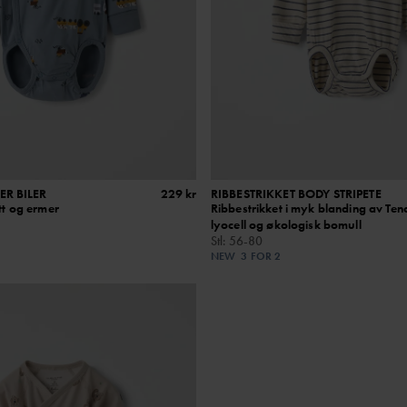
R BILER
229 kr
RIBBESTRIKKET BODY STRIPETE
itt og ermer
Ribbestrikket i myk blanding av Ten
lyocell og økologisk bomull
Stl
:
56-80
NEW
3 FOR 2