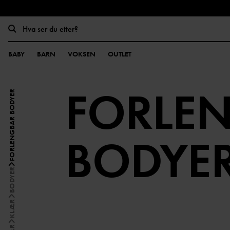
BABY
BARN
VOKSEN
OUTLET
FORLE
FORLENGBAR BODYER
BODYE
BODYER
KLÆR