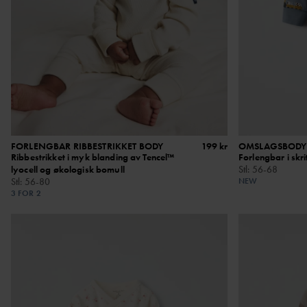
FORLENGBAR RIBBESTRIKKET BODY
199 kr
OMSLAGSBODYE
Ribbestrikket i myk blanding av Tencel™
Forlengbar i skr
lyocell og økologisk bomull
Stl
:
56-68
Stl
:
56-80
NEW
3 FOR 2