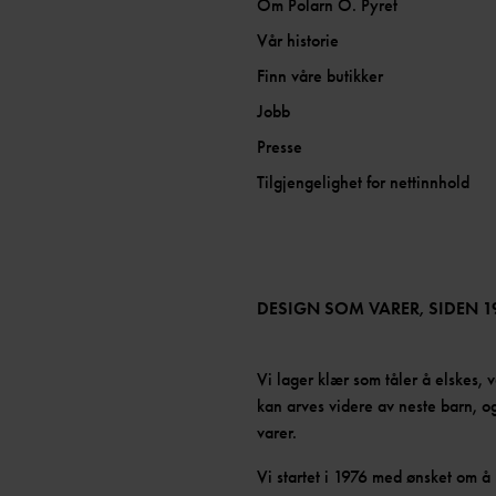
Om Polarn O. Pyret
Vår historie
Finn våre butikker
Jobb
Presse
Tilgjengelighet for nettinnhold
DESIGN SOM VARER, SIDEN 1
Vi lager klær som tåler å elskes, v
kan arves videre av neste barn, og
varer.
Vi startet i 1976 med ønsket om 