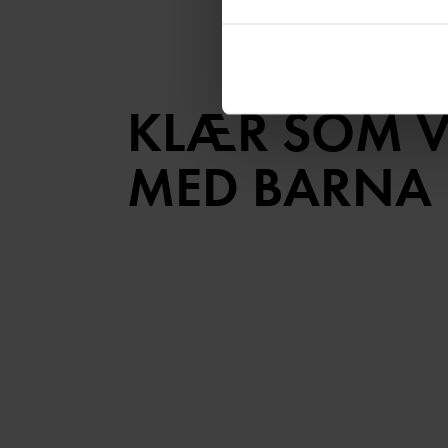
KLÆR SOM 
MED BARNA