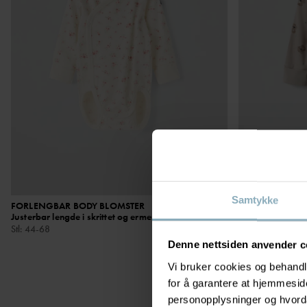
Samtykke
FORLENGBAR BODY BLOMSTER
199 kr
FORLENGBAR 
Justerbar lengde i skrittet og ermene
Justerbar i skrit
Stl
:
44-68
Stl
:
44-68
Denne nettsiden anvender c
Vi bruker cookies og behandle
for å garantere at hjemmesi
personopplysninger og hvorda