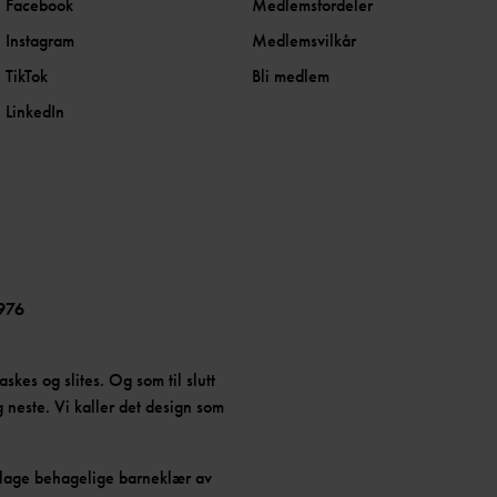
Facebook
Medlemsfordeler
Instagram
Medlemsvilkår
TikTok
Bli medlem
LinkedIn
976
askes og slites. Og som til slutt
 neste. Vi kaller det design som
å lage behagelige barneklær av