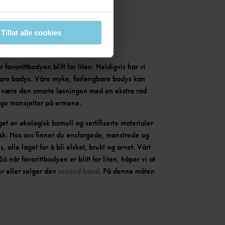
Tillat alle cookies
 favorittbodyen blitt for liten. Heldigvis har vi
gbare bodys. Våre myke, forlengbare bodys kan
 være den smarte løsningen med en ekstra rad
ange mansjetter på ermene.
et av økologisk bomull og sertifiserte materialer
vask. Hos oss finner du ensfargede, mønstrede og
 alle laget for å bli elsket, brukt og arvet. Vårt
Så når favorittbodyen er blitt for liten, håper vi at
er eller selger den
second hand
. På denne måten
.