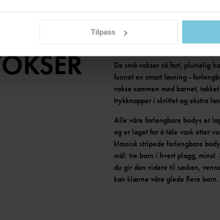
VIS 6 AV 6 ARTIKLER
Tilpass
VOKSER
De små vokser så fort, plutselig har
funnet en smart løsning - forlen
vokse sammen med barnet, takket
trykknapper i skrittet og ekstra l
Alle våre forlengbare bodys er lag
og er laget for å tåle vask etter 
klassisk stripede forlengbare bodys,
mål: tre barn i hvert plagg, minst. 
du gir den videre til søsken, venn
kan klærne våre glede flere barn