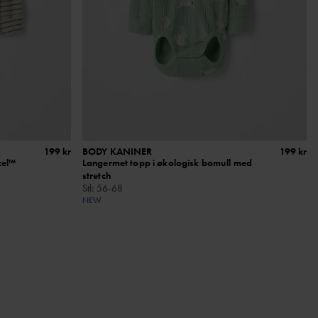
199 kr
BODY KANINER
199 kr
cel™
Langermet topp i økologisk bomull med
stretch
Stl
:
56-68
NEW