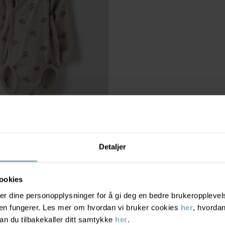
Detaljer
OMSLAGSBODY KOALAER
199 kr
t og ermer
ookies
r dine personopplysninger for å gi deg en bedre brukeropplevelse
den fungerer. Les mer om hvordan vi bruker cookies
her
, hvordan
n du tilbakekaller ditt samtykke
her
.