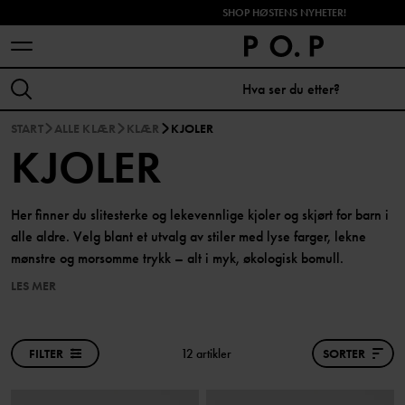
SHOP HØSTENS NYHETER!
START
ALLE KLÆR
KLÆR
KJOLER
KJOLER
Her finner du slitesterke og lekevennlige kjoler og skjørt for barn i
alle aldre. Velg blant et utvalg av stiler med lyse farger, lekne
mønstre og morsomme trykk – alt i myk, økologisk bomull.
LES MER
FILTER
12 artikler
SORTER