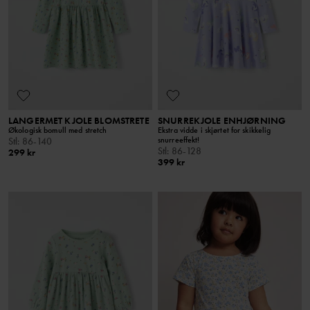
LANGERMET KJOLE BLOMSTRETE
SNURREKJOLE ENHJØRNING
Økologisk bomull med stretch
Ekstra vidde i skjørtet for skikkelig
snurreeffekt!
Stl
:
86-140
Stl
:
86-128
299 kr
399 kr