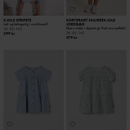
KJOLE STRIPETE
KORTERMET SNURREKJOLE
JORDBÆR
Lett og behagelig i vevd bomull
Ekstra vidde i skjørtet gir flott snurreeffekt!
Stl
:
86-140
Stl
:
86-140
299 kr
379 kr