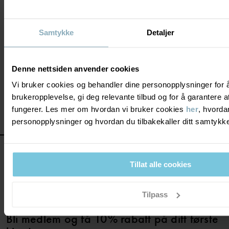
dager.
Alle våre kjoler og skjørt er laget av nøye utvalgte materialer, som
Samtykke
Detaljer
økologisk bomull og viskose, slik at barneplaggene våre kan
elskes, brukes og vaskes – gang på gang. I sortimentet vårt finner
du også
myke cardigans
og komfortable
strømpebukser
som passer
Denne nettsiden anvender cookies
til kjolen eller skjørtet.
Vi bruker cookies og behandler dine personopplysninger for 
brukeropplevelse, gi deg relevante tilbud og for å garantere
fungerer. Les mer om hvordan vi bruker cookies
her
, hvorda
personopplysninger og hvordan du tilbakekaller ditt samtyk
Tillat alle cookies
Tilpass
Bli medlem og få 10% rabatt på ditt første