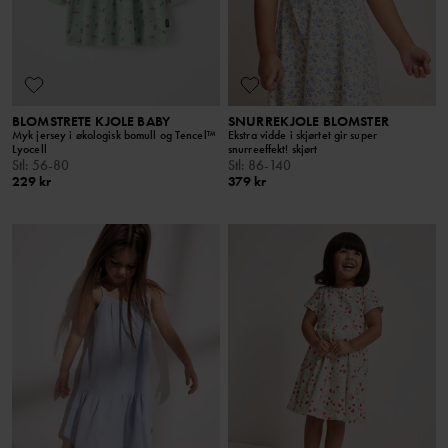
BLOMSTRETE KJOLE BABY
SNURREKJOLE BLOMSTER
Myk jersey i økologisk bomull og Tencel™
Ekstra vidde i skjørtet gir super
Lyocell
snurreeffekt! skjørt
Stl
:
56-80
Stl
:
86-140
229 kr
379 kr