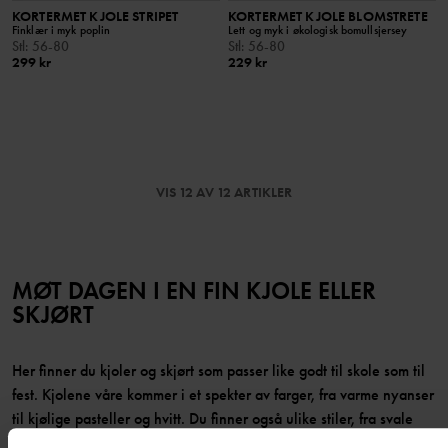
KORTERMET KJOLE STRIPET
KORTERMET KJOLE BLOMSTRETE
Finklær i myk poplin
Lett og myk i økologisk bomullsjersey
Stl
:
56-80
Stl
:
56-80
299 kr
229 kr
VIS 12 AV 12 ARTIKLER
MØT DAGEN I EN FIN KJOLE ELLER
SKJØRT
Her finner du kjoler og skjørt som passer like godt til skole som til
fest. Kjolene våre kommer i et spekter av farger, fra varme nyanser
til kjølige pasteller og hvitt. Du finner også ulike stiler, fra svale
bomullskjoler for rampete lek til langermede kjoler for kjøligere