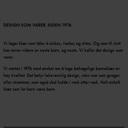
Medlemsfordeler
TikTok
Presse
Medlemsvilkår
LinkedIn
Tilgjengelighet for nettinnhold
Bli medlem
DESIGN SOM VARER, SIDEN 1976
Vi lager klær som tåler å elskes, vaskes og slites. Og som til slutt
kan arves videre av neste barn, og neste. Vi kaller det design som
varer.
Vi startet i 1976 med ønsket om å lage behagelige barneklær av
høy kvalitet. Det betyr lekevennlig design, uten noe som gnager
eller strammer, som også skal holde i vask etter vask. Helt enkelt
klær som lar barn være barn.