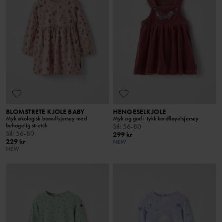
BLOMSTRETE KJOLE BABY
HENGESELKJOLE
Myk økologisk bomullsjersey med
Myk og god i tykk kordfløyelsjersey
behagelig stretch
Stl
:
56-80
Stl
:
56-80
299 kr
229 kr
NEW
NEW