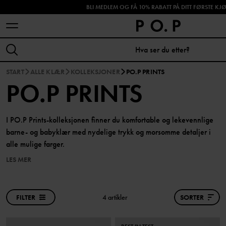
BLI MEDLEM OG FÅ 10% RABATT PÅ DITT FØRSTE KJØ
SHOP HØSTENS NYHETER!
START
ALLE KLÆR
KOLLEKSJONER
PO.P PRINTS
PO.P PRINTS
I PO.P Prints-kolleksjonen finner du komfortable og lekevennlige
barne- og babyklær med nydelige trykk og morsomme detaljer i
alle mulige farger.
LES MER
FILTER
4 artikler
SORTER