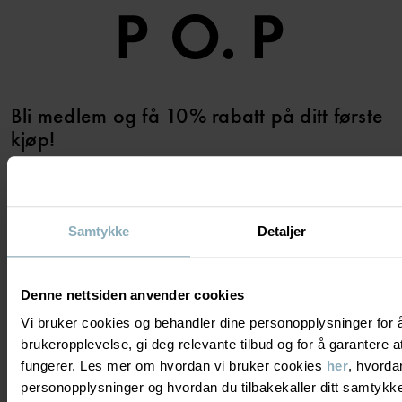
Bli medlem og få 10% rabatt på ditt første
kjøp!
JA TAKK
Samtykke
Detaljer
Denne nettsiden anvender cookies
TRENGER DU HJELP?
Vi bruker cookies og behandler dine personopplysninger for 
brukeropplevelse, gi deg relevante tilbud og for å garantere
fungerer. Les mer om hvordan vi bruker cookies
her
, hvorda
KONTAKTE OSS
VANLIGE SPØRSMÅL
OM OSS
personopplysninger og hvordan du tilbakekaller ditt samtyk