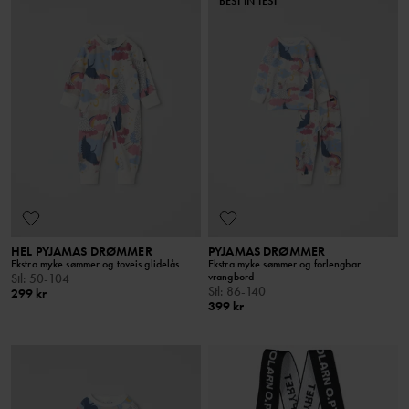
BEST IN TEST
HEL PYJAMAS DRØMMER
PYJAMAS DRØMMER
Ekstra myke sømmer og toveis glidelås
Ekstra myke sømmer og forlengbar
vrangbord
Stl
:
50-104
Stl
:
86-140
299 kr
399 kr