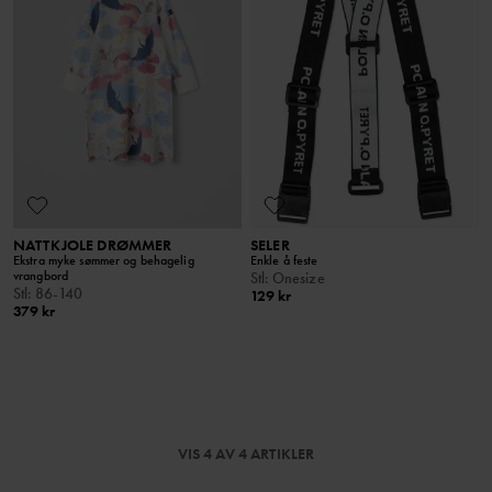
NATTKJOLE DRØMMER
SELER
Ekstra myke sømmer og behagelig
Enkle å feste
vrangbord
Stl
:
Onesize
Stl
:
86-140
129 kr
379 kr
VIS 4 AV 4 ARTIKLER