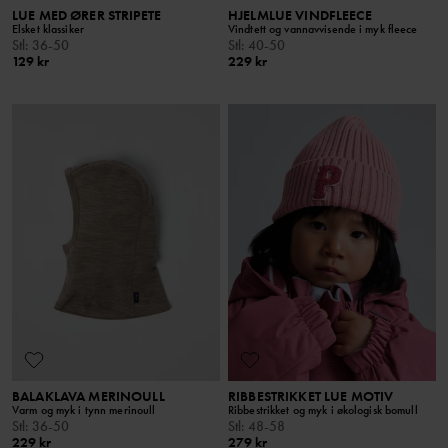
LUE MED ØRER STRIPETE
HJELMLUE VINDFLEECE
Elsket klassiker
Vindtett og vannavvisende i myk fleece
Stl
:
36-50
Stl
:
40-50
129 kr
229 kr
BALAKLAVA MERINOULL
RIBBESTRIKKET LUE MOTIV
Varm og myk i tynn merinoull
Ribbestrikket og myk i økologisk bomull
Stl
:
36-50
Stl
:
48-58
229 kr
279 kr