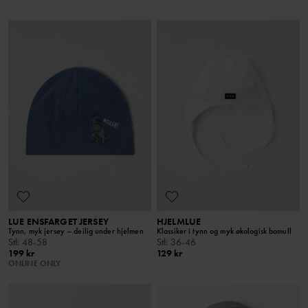
LUE ENSFARGET JERSEY
HJELMLUE
Tynn, myk jersey – deilig under hjelmen
Klassiker i tynn og myk økologisk bomull
Stl
:
48-58
Stl
:
36-46
199 kr
129 kr
ONLINE ONLY