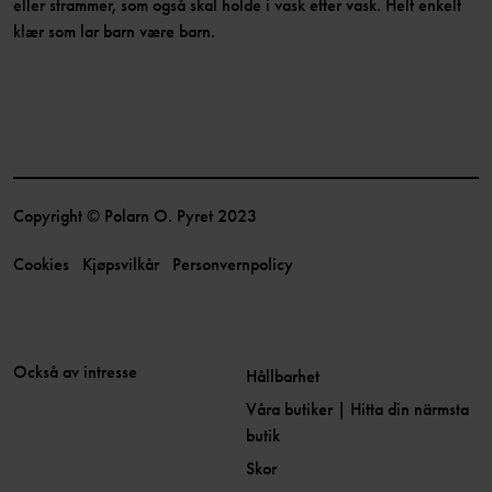
eller strammer, som også skal holde i vask etter vask. Helt enkelt
klær som lar barn være barn.
Copyright © Polarn O. Pyret 2023
Cookies
Kjøpsvilkår
Personvernpolicy
Också av intresse
Hållbarhet
Våra butiker | Hitta din närmsta
butik
Skor