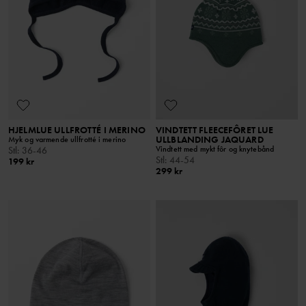
HJELMLUE ULLFROTTÉ I MERINO
VINDTETT FLEECEFÔRET LUE
ULLBLANDING JAQUARD
Myk og varmende ullfrotté i merino
Vindtett med mykt fôr og knytebånd
Stl
:
36-46
Stl
:
44-54
199 kr
299 kr