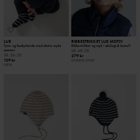
LUE
RIBBESTRIKKET LUE MOTIV
Tynn og beskyttende med ekstra myke
Ribbestrikket og myk i økologisk bomull
sømmer
Stl
:
48-58
Stl
:
36-50
279 kr
129 kr
ONLINE ONLY
NEW