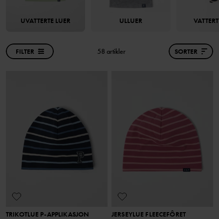
UVATTERTE LUER
ULLUER
VATTERT
FILTER
58 artikler
SORTER
TRIKOTLUE P-APPLIKASJON
JERSEYLUE FLEECEFÔRET