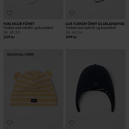
HJELMLUE FÔRET
LUE FLEECEFÔRET ULLBLANDING
Vindtett med trikotfôr og knytebånd
Vindtett med mykt fôr og knytebånd
Stl
:
40-50
Stl
:
44-54
229 kr
299 kr
SEASONAL STRIPE