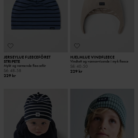
JERSEYLUE FLEECEFÔRET
HJELMLUE VINDFLEECE
STRIPETE
Vindtett og vannavvisende i myk fleece
Mykt og varmende fleecefôr
Stl
:
40-50
Stl
:
48-58
229 kr
229 kr