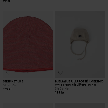
99 kr
STRIKKET LUE
HJELMLUE ULLFROTTÉ I MERINO
Myk og varmende ullfrotté i merino
Stl
:
48-54
Stl
:
36-46
179 kr
199 kr