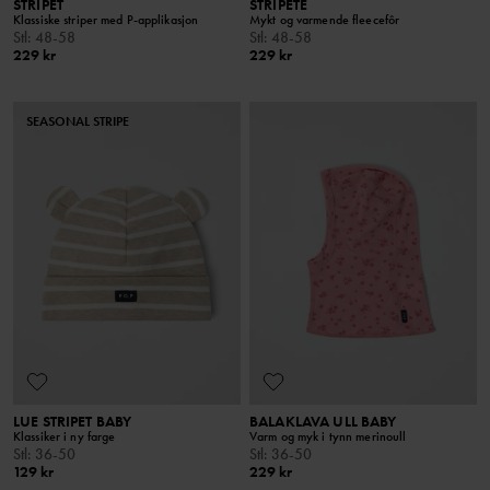
STRIPET
STRIPETE
Klassiske striper med P-applikasjon
Mykt og varmende fleecefôr
Stl
:
48-58
Stl
:
48-58
229 kr
229 kr
SEASONAL STRIPE
LUE STRIPET BABY
BALAKLAVA ULL BABY
Klassiker i ny farge
Varm og myk i tynn merinoull
Stl
:
36-50
Stl
:
36-50
129 kr
229 kr