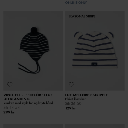
ONLINE ONLY
SEASONAL STRIPE
VINDTETT FLEECEFÔRET LUE
LUE MED ØRER STRIPETE
ULLBLANDING
Elsket klassiker
Vindtett med mykt fôr og knytebånd
Stl
:
36-50
Stl
:
44-54
129 kr
299 kr