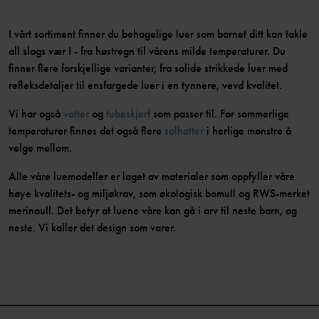
I vårt sortiment finner du behagelige luer som barnet ditt kan takle
all slags vær I - fra høstregn til vårens milde temperaturer. Du
finner flere forskjellige varianter, fra solide strikkede luer med
refleksdetaljer til ensfargede luer i en tynnere, vevd kvalitet.
Vi har også
votter
og
tubeskjerf
som passer til. For sommerlige
temperaturer finnes det også flere
solhatter
i herlige mønstre å
velge mellom.
Alle våre luemodeller er laget av materialer som oppfyller våre
høye kvalitets- og miljøkrav, som økologisk bomull og RWS-merket
merinoull. Det betyr at luene våre kan gå i arv til neste barn, og
neste. Vi kaller det design som varer.