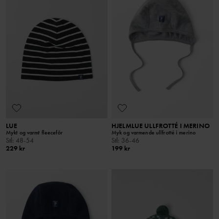
LUE
HJELMLUE ULLFROTTÉ I MERINO
Mykt og varmt fleecefôr
Myk og varmende ullfrotté i merino
Stl
:
48-54
Stl
:
36-46
229 kr
199 kr