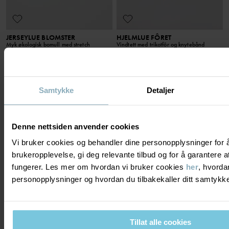
JERSEYLUE BLOMSTER
HJELMLUE FÔRET
Myk økologisk bomull med stretch
Vindtett med trikotfôr og knytebånd
Stl
:
36-50
Stl
:
40-50
99 kr
229 kr
Samtykke
Detaljer
Denne nettsiden anvender cookies
Vi bruker cookies og behandler dine personopplysninger for 
brukeropplevelse, gi deg relevante tilbud og for å garantere
fungerer. Les mer om hvordan vi bruker cookies
her
, hvorda
personopplysninger og hvordan du tilbakekaller ditt samtyk
Tillat alle cookies