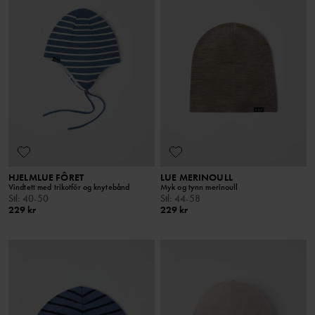
HJELMLUE FÔRET
LUE MERINOULL
Vindtett med trikotfôr og knytebånd
Myk og tynn merinoull
Stl
:
40-50
Stl
:
44-58
229 kr
229 kr