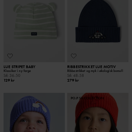
LUE STRIPET BABY
RIBBESTRIKKET LUE MOTIV
Klassiker i ny farge
Ribbestrikket og myk i økologisk bomull
Stl
:
36-50
Stl
:
48-58
129 kr
279 kr
PO.P 50 COLLECTION