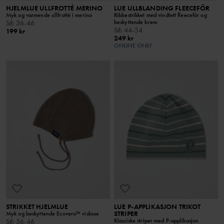
HJELMLUE ULLFROTTÉ MERINO
LUE ULLBLANDING FLEECEFÔR
Myk og varmende ullfrotté i merino
Ribbestrikket med vindtett fleecefôr og
beskyttende brem
Stl
:
36-46
Stl
:
44-54
199 kr
249 kr
ONLINE ONLY
STRIKKET HJELMLUE
LUE P-APPLIKASJON TRIKOT
STRIPER
Myk og beskyttende Ecovero™ viskose
Klassiske striper med P-applikasjon
Stl
:
36-46