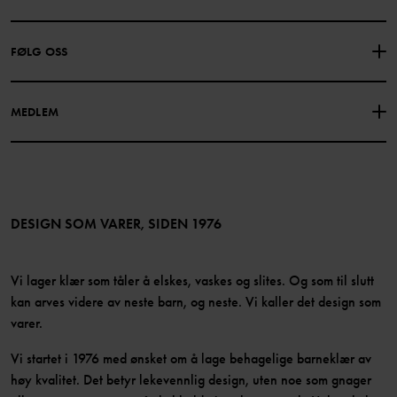
GAVEKORTSALDO
KJØPSVILKÅR
Om Polarn O. Pyret
FØLG OSS
PERSONVERNPOLICY
COOKIEPOLICY
Vår historie
Facebook
Finn våre butikker
MEDLEM
Instagram
Jobb
Medlemsfordeler
TikTok
Presse
Medlemsvilkår
LinkedIn
Tilgjengelighet for nettinnhold
Bli medlem
DESIGN SOM VARER, SIDEN 1976
Vi lager klær som tåler å elskes, vaskes og slites. Og som til slutt
kan arves videre av neste barn, og neste. Vi kaller det design som
varer.
Vi startet i 1976 med ønsket om å lage behagelige barneklær av
høy kvalitet. Det betyr lekevennlig design, uten noe som gnager