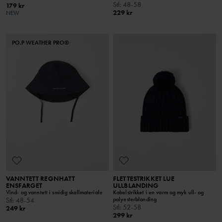
Stl
:
48-58
179 kr
229 kr
NEW
PO.P WEATHER PRO®
VANNTETT REGNHATT
FLETTESTRIKKET LUE
ENSFARGET
ULLBLANDING
Vind- og vanntett i smidig skallmateriale
Kabelstrikket i en varm og myk ull- og
polyesterblanding
Stl
:
48-54
Stl
:
52-58
249 kr
299 kr