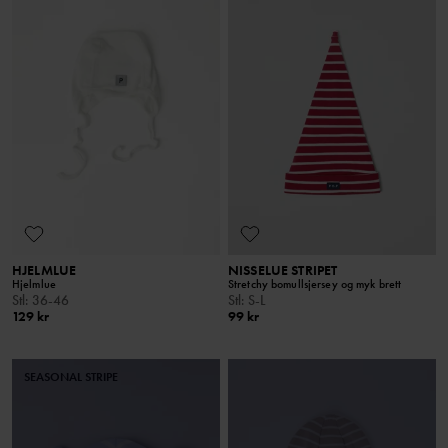
HJELMLUE
NISSELUE STRIPET
Hjelmlue
Stretchy bomullsjersey og myk brett
Stl
:
36-46
Stl
:
S-L
129 kr
99 kr
SEASONAL STRIPE