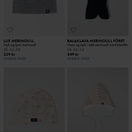
LUE MERINOULL
BALAKLAVA MERINOULL FÔRET
Myk og tynn merinoull
Varm og myk i tykk merinoull med trikotfôr
Stl
:
44-58
Stl
:
44-54
229 kr
349 kr
ONLINE ONLY
ONLINE ONLY