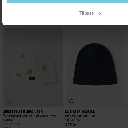
VINDTETT FORET LUE ARCTIC
LUE
Vår varmeste lue
Klassiker siden 1976
Stl
:
48-58
Stl
:
36-50
Tilpass
399 kr
129 kr
NEW
JERSEYLUE ELEFANTER
LUE MERINOULL
Tynn og beskyttende med ekstra myke
Myk og tynn merinoull
sømmer
Stl
:
44-58
Stl
:
36-46
229 kr