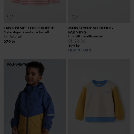
LANGERMET TOPP STRIPETE
MØNSTREDE SOKKER 3-
PAKNING
Myke striper i økologisk bomull
Finn ditt favorittmønster!
Stl
:
86-140
Stl
:
22-36
279 kr
199 kr
NEW
3 FOR 2
PO.P WEATHER PRO®