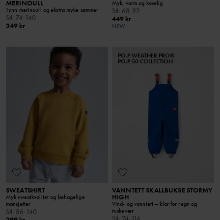
MERINOULL
Myk, varm og koselig
Tynn merinoull og ekstra myke sømmer
Stl
:
68-92
Stl
:
74-140
449 kr
349 kr
NEW
PO.P WEATHER PRO®
PO.P 50 COLLECTION
SWEATSHIRT
VANNTETT SKALLBUKSE STORMY
HIGH
Myk sweatkvalitet og behagelige
mansjetter
Vind- og vanntett – klar for regn og
ruskevær
Stl
:
86-140
Stl
:
74-116
299 kr