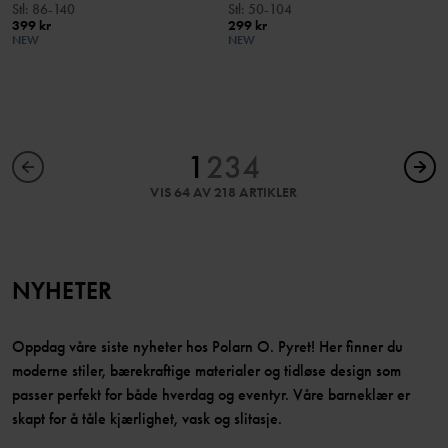
Stl
:
86-140
Stl
:
50-104
399 kr
299 kr
NEW
NEW
1
2
3
4
VIS 64 AV 218 ARTIKLER
NYHETER
Oppdag våre siste nyheter hos Polarn O. Pyret! Her finner du
moderne stiler, bærekraftige materialer og tidløse design som
passer perfekt for både hverdag og eventyr. Våre barneklær er
skapt for å tåle kjærlighet, vask og slitasje.