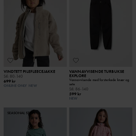
VINDTETT PILEFLEECEJAKKE
VANNAVVISENDE TURBUKSE
EXPLORE
Stl
:
80-140
Vannavvisende med forsterkede knær og
699 kr
sete
ONLINE ONLY
NEW
Stl
:
86-140
599 kr
NEW
SEASONAL STRIPE