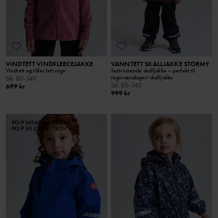
VINDTETT VINDFLEECEJAKKE
VANNTETT SKALLJAKKE STORMY
Vindtett og tåler lett regn
Testvinnende skalljakke – perfekt til
regnværsdager! skalljakke
Stl
:
80-140
Stl
:
80-140
699 kr
999 kr
PO.P WEATHER PRO®
PO.P 50 COLLECTION