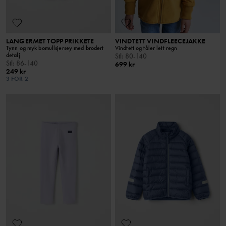
LANGERMET TOPP PRIKKETE
VINDTETT VINDFLEECEJAKKE
Tynn og myk bomullsjersey med brodert
Vindtett og tåler lett regn
detalj
Stl
:
80-140
Stl
:
86-140
699 kr
249 kr
3 FOR 2