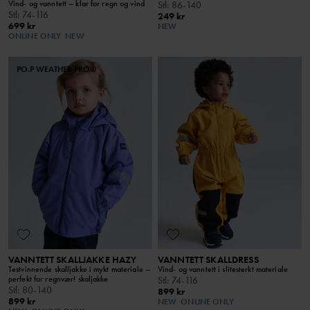
Vind- og vanntett – klar for regn og vind
Stl
:
86-140
Stl
:
74-116
249 kr
699 kr
NEW
ONLINE ONLY
NEW
PO.P WEATHER PRO®
VANNTETT SKALLJAKKE HAZY
VANNTETT SKALLDRESS
Testvinnende skalljakke i mykt materiale –
Vind- og vanntett i slitesterkt materiale
perfekt for regnvær! skaljakke
Stl
:
74-116
Stl
:
80-140
899 kr
899 kr
NEW
ONLINE ONLY