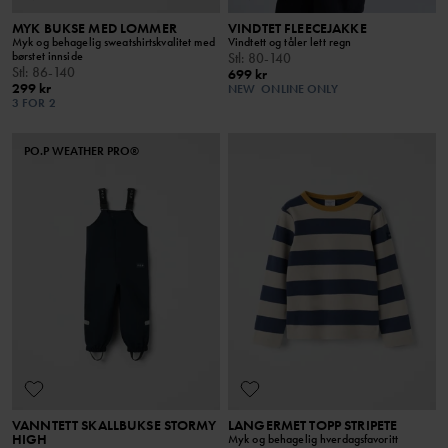
MYK BUKSE MED LOMMER
VINDTET FLEECEJAKKE
Myk og behagelig sweatshirtskvalitet med
Vindtett og tåler lett regn
børstet innside
Stl
:
80-140
Stl
:
86-140
699 kr
299 kr
NEW
ONLINE ONLY
3 FOR 2
PO.P WEATHER PRO®
VANNTETT SKALLBUKSE STORMY
LANGERMET TOPP STRIPETE
HIGH
Myk og behagelig hverdagsfavoritt