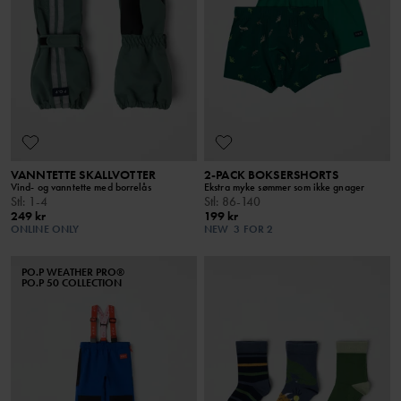
VANNTETTE SKALLVOTTER
2-PACK BOKSERSHORTS
Vind- og vanntette med borrelås
Ekstra myke sømmer som ikke gnager
Stl
:
1-4
Stl
:
86-140
249 kr
199 kr
ONLINE ONLY
NEW
3 FOR 2
PO.P WEATHER PRO®
PO.P 50 COLLECTION