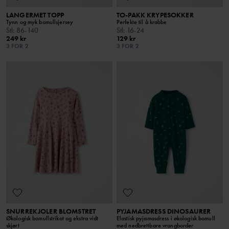
LANGERMET TOPP
TO-PAKK KRYPESOKKER
Tynn og myk bomullsjersey
Perfekte til å krabbe
Stl
:
86-140
Stl
:
16-24
249 kr
129 kr
3 FOR 2
3 FOR 2
SNURREKJOLER BLOMSTRET
PYJAMASDRESS DINOSAURER
Økologisk bomullstrikot og ekstra vidt
Elastisk pyjamasdress i økologisk bomull
skjørt
med nedbrettbare vrangborder