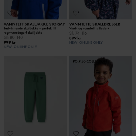
VANNTETT SKALLJAKKE STORMY
VANNTETTE SKALLDRESSER
Testvinnende skalljakke – perfekt til
Vind- og vanntett, slitesterk
regnværsdager! skalljakke
Stl
:
74-116
Stl
:
80-140
899 kr
999 kr
NEW
ONLINE ONLY
NEW
ONLINE ONLY
PO.P 50 COLLECTION