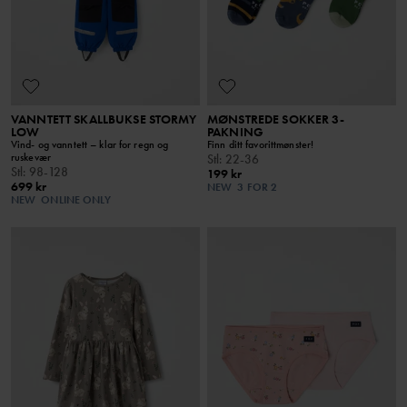
VANNTETT SKALLBUKSE STORMY
MØNSTREDE SOKKER 3-
LOW
PAKNING
Vind- og vanntett – klar for regn og
Finn ditt favorittmønster!
ruskevær
Stl
:
22-36
Stl
:
98-128
199 kr
699 kr
NEW
3 FOR 2
NEW
ONLINE ONLY