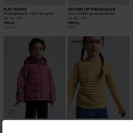
PLAY TIGHTS
VATTERT LETTVEKTSJAKKE
Hverdagsfavoritt – tåler lek og kos!
Varm, vindtett og vannavvisende
Stl
:
86-140
Stl
:
80-140
199 kr
799 kr
3 FOR 2
NEW
SEASONAL STRIPE
VATTERT LETTVEKTSJAKKE
LANGERMET TOPP STRIPETE
Vattert, vindtett og vannavvisende med
Myke striper i økologisk bomull
beskyttende hette
Stl
:
86-140