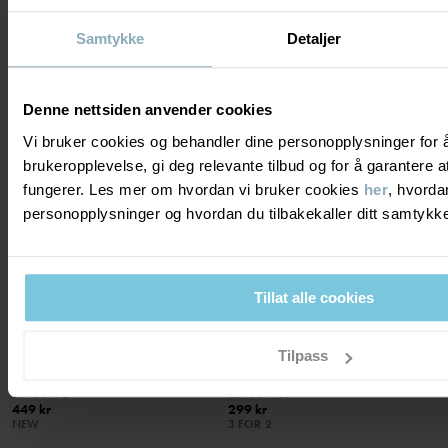
Stl
:
80-140
279 kr
799 kr
Samtykke
Detaljer
NEW
Denne nettsiden anvender cookies
Vi bruker cookies og behandler dine personopplysninger for 
brukeropplevelse, gi deg relevante tilbud og for å garantere
fungerer. Les mer om hvordan vi bruker cookies
her
, hvorda
personopplysninger og hvordan du tilbakekaller ditt samtyk
Tillat alle cookies
Tilpass
FLEECEHELDRESS
SWEATSHIRT PRIKKETE
Myk, varm og kosete
Hverdagsfavoritt med myke mansjetter
Stl
:
68-92
Stl
:
86-140
449 kr
299 kr
NEW
3 FOR 2