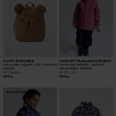
FLUFFY RYGGSEKK
VANNTETT SKALLJAKKE STORMY
Myk og leken ryggsekk i 100 % resirkulert
Testvinnende skalljakke – perfekt til
polyester.
regnværsdager! skalljakke
Stl
:
Onesize
Stl
:
80-140
399 kr
999 kr
PO.P WEATHER PRO®