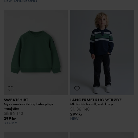
NEW
ONLINE ONLY
SWEATSHIRT
LANGERMET RUGBYTRØYE
Myk sweatkvalitet og behagelige
Økologisk bomull, myk krage
mansjetter
Stl
:
86-140
Stl
:
86-140
299 kr
299 kr
NEW
3 FOR 2