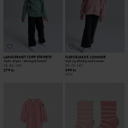
LANGERMET TOPP STRIPETE
FLEECEJAKKE LOMMER
Myke striper i økologisk bomull
Myk og allsidig med lommer
Stl
:
86-140
Stl
:
74-140
279 kr
399 kr
NEW