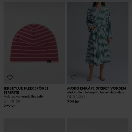
JERSEYLUE FLEECEFÔRET
MORGENKÅPE STRIPET VOKSEN
STRIPETE
Myk frotté i behagelig bomullsblanding
Mykt og varmende fleecefôr
Stl
:
XS-XXL
Stl
:
48-58
799 kr
229 kr