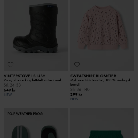
VINTERSTØVEL SLUSH
SWEATSHIRT BLOMSTER
Varm, slitesterk og lettstelt vinterstøvel
Myk sweatshirtkvalitet, 100 % økologisk
bomull
Stl
:
24-33
Stl
:
86-140
649 kr
299 kr
NEW
NEW
PO.P WEATHER PRO®