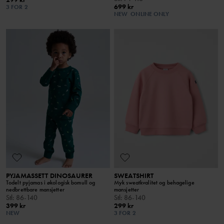
699 kr
3 FOR 2
NEW
ONLINE ONLY
PYJAMASSETT DINOSAURER
SWEATSHIRT
Todelt pyjamas i økologisk bomull og
Myk sweatkvalitet og behagelige
nedbrettbare mansjetter
mansjetter
Stl
:
86-140
Stl
:
86-140
399 kr
299 kr
NEW
3 FOR 2