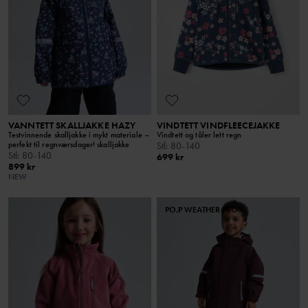
VANNTETT SKALLJAKKE HAZY
VINDTETT VINDFLEECEJAKKE
Testvinnende skalljakke i mykt materiale –
Vindtett og tåler lett regn
perfekt til regnværsdager! skalljakke
Stl
:
80-140
Stl
:
80-140
699 kr
899 kr
NEW
PO.P WEATHER PRO®