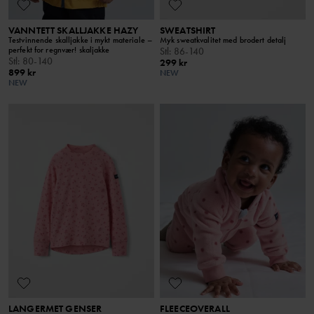
VANNTETT SKALLJAKKE HAZY
SWEATSHIRT
Testvinnende skalljakke i mykt materiale –
Myk sweatkvalitet med brodert detalj
perfekt for regnvær! skaljakke
Stl
:
86-140
Stl
:
80-140
299 kr
899 kr
NEW
NEW
LANGERMET GENSER
FLEECEOVERALL