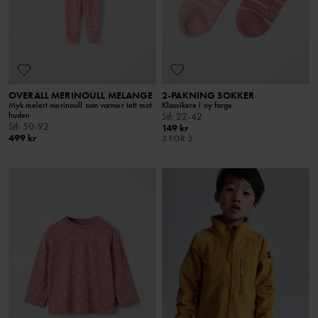
OVERALL MERINOULL MELANGE
2-PAKNING SOKKER
Myk melert merinoull som varmer tett mot
Klassikere i ny farge
huden
Stl
:
22-42
Stl
:
50-92
149 kr
499 kr
3 FOR 2