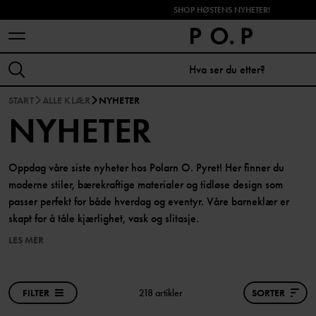
SHOP HØSTENS NYHETER!
START
ALLE KLÆR
NYHETER
NYHETER
Oppdag våre siste nyheter hos Polarn O. Pyret! Her finner du
moderne stiler, bærekraftige materialer og tidløse design som
passer perfekt for både hverdag og eventyr. Våre barneklær er
skapt for å tåle kjærlighet, vask og slitasje.
LES MER
FILTER
218 artikler
SORTER