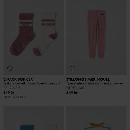
2-PACK SOKKER
STILLONGS MERINOULL
Tykkere bomull, ribbestrikket vrangbord
Tynn merinoull med ekstra myke sømmer
Stl
:
22-39
Stl
:
50-140
149 kr
349 kr
NEW
3 FOR 2