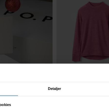
LANGERMET UNDERTRØYE MERIN
Detaljer
Tynn merinoull og ekstra myke sø
Stl
:
74-140
OUTLET
ookies