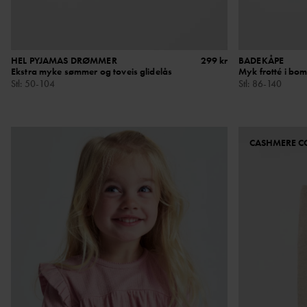
HEL PYJAMAS DRØMMER
299 kr
BADEKÅPE
Ekstra myke sømmer og toveis glidelås
Myk frotté i bom
Stl
:
50-104
Stl
:
86-140
CASHMERE C