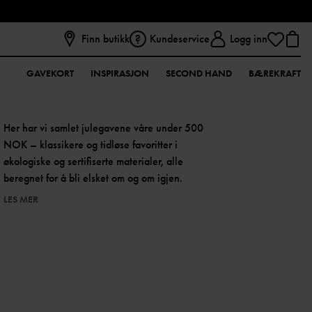
Finn butikk
Kundeservice
Logg inn
GAVEKORT
INSPIRASJON
SECOND HAND
BÆREKRAFT
Her har vi samlet julegavene våre under 500
NOK – klassikere og tidløse favoritter i
økologiske og sertifiserte materialer, alle
beregnet for å bli elsket om og om igjen.
LES MER