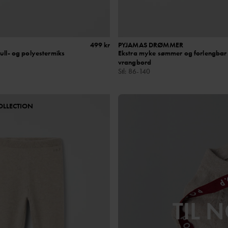
499 kr
PYJAMAS DRØMMER
ull- og polyestermiks
Ekstra myke sømmer og forlengbar
vrangbord
Stl
:
86-140
OLLECTION
TIL 