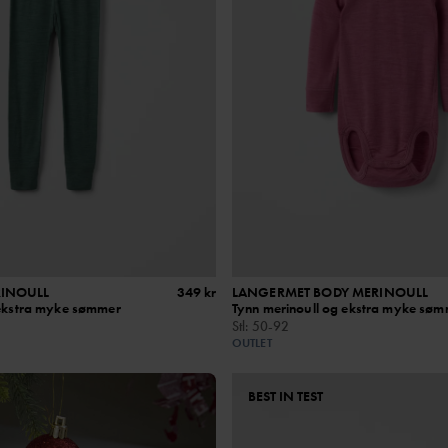
RINOULL
349 kr
LANGERMET BODY MERINOULL
 ekstra myke sømmer
Tynn merinoull og ekstra myke sø
Stl
:
50-92
OUTLET
BEST IN TEST