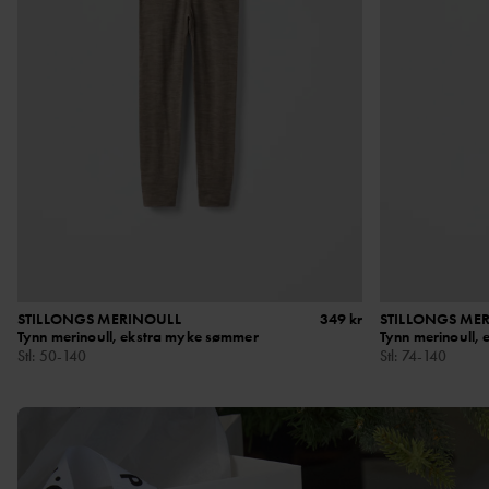
STILLONGS MERINOULL
349 kr
STILLONGS ME
Tynn merinoull, ekstra myke sømmer
Tynn merinoull,
Stl
:
50-140
Stl
:
74-140