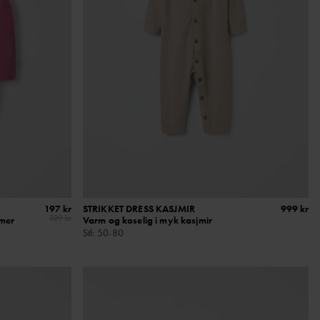
197 kr
STRIKKET DRESS KASJMIR
999 kr
329 kr
mmer
Varm og koselig i myk kasjmir
Stl
:
50-80