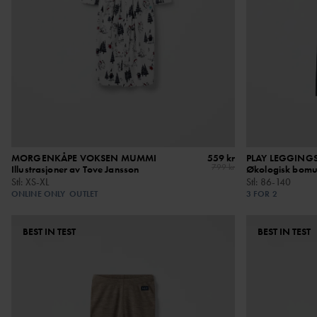
MORGENKÅPE VOKSEN MUMMI
559 kr
PLAY LEGGING
799 kr
Illustrasjoner av Tove Jansson
Økologisk bomul
Stl
:
XS-XL
Stl
:
86-140
ONLINE ONLY
OUTLET
3 FOR 2
BEST IN TEST
BEST IN TEST