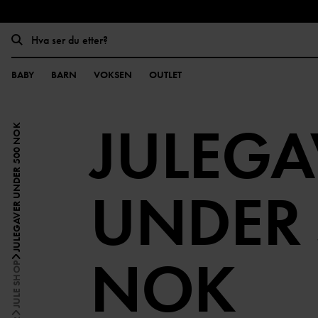
BABY
BARN
VOKSEN
OUTLET
JULEGA
JULEGAVER UNDER 500 NOK
UNDER 
NOK
JULE SHOP