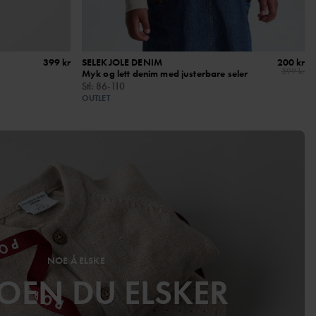
399 kr
SELEKJOLE DENIM
200 kr
399 kr
Myk og lett denim med justerbare seler
Stl
:
86-110
OUTLET
NOE Å ELSKE
NOEN DU ELSKER