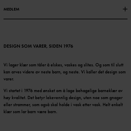
Facebook
Finn våre butikker
MEDLEM
Instagram
Jobb
Medlemsfordeler
TikTok
Presse
Medlemsvilkår
LinkedIn
Tilgjengelighet for nettinnhold
Bli medlem
DESIGN SOM VARER, SIDEN 1976
Vi lager klær som tåler å elskes, vaskes og slites. Og som til slutt
kan arves videre av neste barn, og neste. Vi kaller det design som
varer.
Vi startet i 1976 med ønsket om å lage behagelige barneklær av
høy kvalitet. Det betyr lekevennlig design, uten noe som gnager
eller strammer, som også skal holde i vask etter vask. Helt enkelt
klær som lar barn være barn.