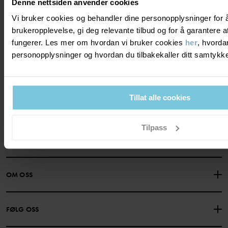
Denne nettsiden anvender cookies
Vi bruker cookies og behandler dine personopplysninger for 
Bli medlem og få 10% rabatt på ditt første
brukeropplevelse, gi deg relevante tilbud og for å garantere
kjøp!
fungerer. Les mer om hvordan vi bruker cookies
her
, hvorda
personopplysninger og hvordan du tilbakekaller ditt samtyk
JA TAKK
Tillat alle cookies
Tilpass
TRENGER DU HJELP?
KONTAKTE OSS
VANLIGE SPØRSMÅL
OM OSS
GAVEKORTSALDO
KJØPSVILKÅR
Om Polarn O. Pyret
FØLG OSS
PERSONVERNPOLICY
COOKIEPOLICY
Vår historie