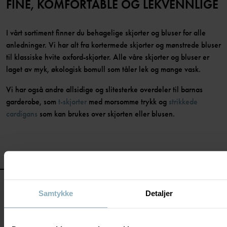
FINE, KOMFORTABLE OG LEKVENNLIGE
I vårt sortiment finner du behagelige skjorter og bluser for alle
anledninger. Vi har alt fra kortermede skjorter og mønstrede bluser
til klassiske hvite oxford-skjorter. Alle våre skjorter og bluser er
laget av myk, økologisk bomull som tåler lek og mange vask.
Vi har også andre allsidige og slitesterke overdeler til barnas
garderobe, som
t-skjorter
med morsomme trykk og
strikkede
cardigans
som kan brukes over skjorten eller blusen.
Samtykke
Detaljer