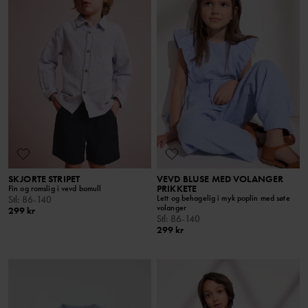
SKJORTE STRIPET
VEVD BLUSE MED VOLANGER
PRIKKETE
Fin og romslig i vevd bomull
Lett og behagelig i myk poplin med søte
Stl
:
86-140
volanger
299 kr
Stl
:
86-140
299 kr