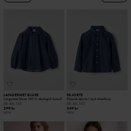
LANGERMET BLUSE
SKJORTE
Langermet bluse 100 % økologisk bomull.
Klassisk skjorte i myk chambray
Stl
:
86-140
Stl
:
86-140
299 kr
349 kr
NEW
NEW