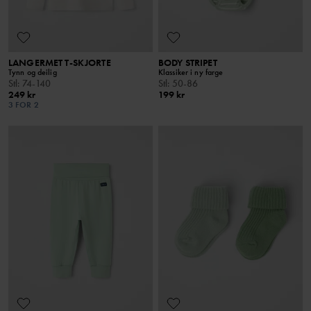
LANGERMET T-SKJORTE
BODY STRIPET
Tynn og deilig
Klassiker i ny farge
Stl
:
74-140
Stl
:
50-86
249 kr
199 kr
3 FOR 2