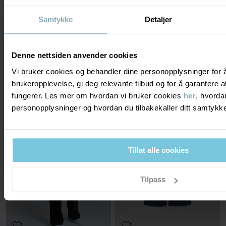
Samtykke
Detaljer
SWEATSHIRT
PLAY TIGHTS
Denne nettsiden anvender cookies
Myk sweatkvalitet med brodert detalj
Hverdagsfavoritt – tåler lek og kos!
Stl
:
86-140
Stl
:
86-140
Vi bruker cookies og behandler dine personopplysninger for 
299 kr
199 kr
NEW
3 FOR 2
brukeropplevelse, gi deg relevante tilbud og for å garantere
fungerer. Les mer om hvordan vi bruker cookies
her
, hvorda
SEASONAL STRIPE
personopplysninger og hvordan du tilbakekaller ditt samtyk
Tillat alle cookies
Tilpass