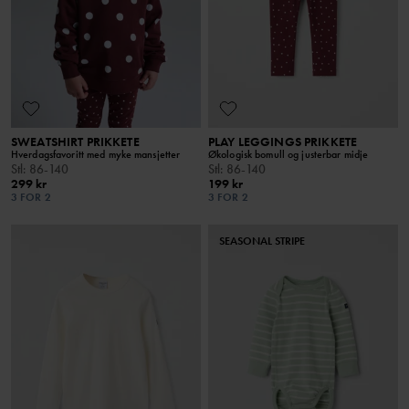
SWEATSHIRT PRIKKETE
PLAY LEGGINGS PRIKKETE
Hverdagsfavoritt med myke mansjetter
Økologisk bomull og justerbar midje
Stl
:
86-140
Stl
:
86-140
299 kr
199 kr
3 FOR 2
3 FOR 2
SEASONAL STRIPE