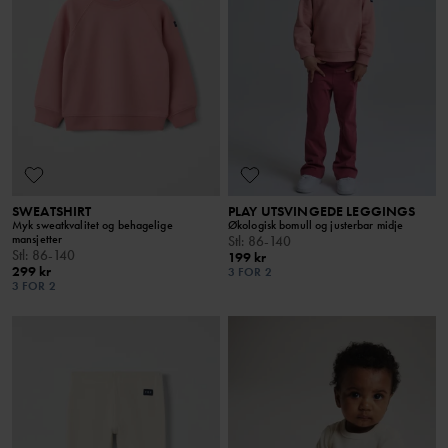
SWEATSHIRT
PLAY UTSVINGEDE LEGGINGS
Myk sweatkvalitet og behagelige
Økologisk bomull og justerbar midje
mansjetter
Stl
:
86-140
Stl
:
86-140
199 kr
299 kr
3 FOR 2
3 FOR 2