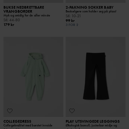
BUKSE NEDBRETTBARE
2-PAKNING SOKKER BABY
VRANGBORDER
Bestselgere som holder seg på plass!
Myk og smidig for de aller minste
Stl
:
10-21
Stl
:
44-80
99 kr
179 kr
3 FOR 2
COLLEGEDRESS
PLAY UTSVINGEDE LEGGINGS
Collegekvalitet med børstet innside
Økologisk bomull, justerbar midje og