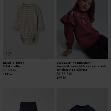
BODY STRIPET
SWEATSHIRT BRODERI
Elsket klassiker
Sweatshirt i økologisk bomull med stretch
og volanger på skuldrene
Stl
:
50-86
Stl
:
86-140
199 kr
379 kr