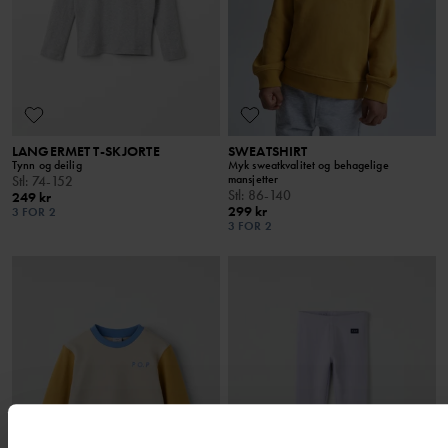
LANGERMET T-SKJORTE
SWEATSHIRT
Tynn og deilig
Myk sweatkvalitet og behagelige
mansjetter
Stl
:
74-152
Stl
:
86-140
249 kr
299 kr
3 FOR 2
3 FOR 2