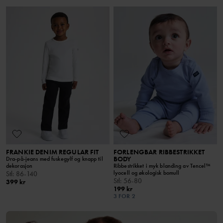
FRANKIE DENIM REGULAR FIT
FORLENGBAR RIBBESTRIKKET
BODY
Dra-på-jeans med fuskegylf og knapp til
dekorasjon
Ribbestrikket i myk blanding av Tencel™
lyocell og økologisk bomull
Stl
:
86-140
Stl
:
56-80
399 kr
199 kr
3 FOR 2