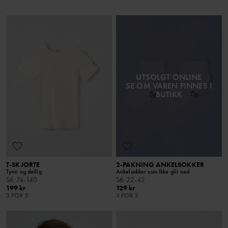
UTSOLGT ONLINE
SE OM VAREN FINNES I
BUTIKK
T-SKJORTE
2-PAKNING ANKELSOKKER
Tynn og deilig
Ankelsokker som ikke glir ned
Stl
:
74-140
Stl
:
22-42
199 kr
129 kr
3 FOR 2
3 FOR 2