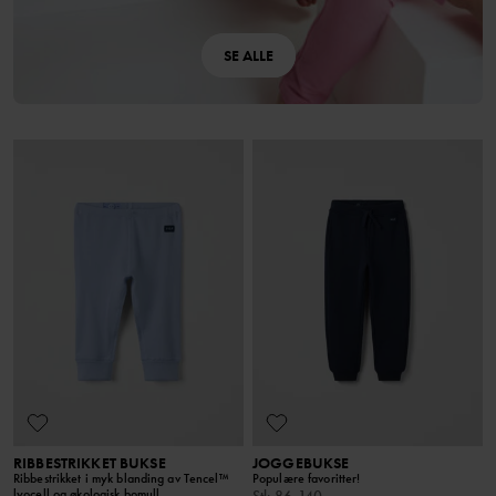
SE ALLE
RIBBESTRIKKET BUKSE
JOGGEBUKSE
Ribbestrikket i myk blanding av Tencel™
Populære favoritter!
lyocell og økologisk bomull
Stl
:
86-140