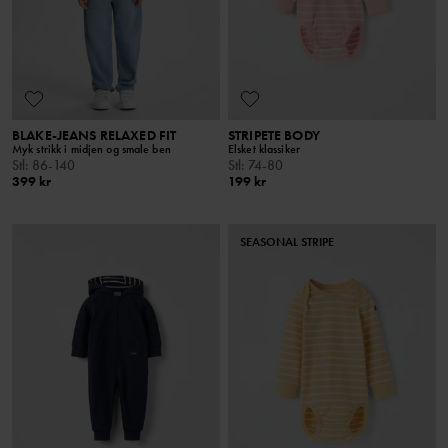
BLAKE-JEANS RELAXED FIT
STRIPETE BODY
Myk strikk i midjen og smale ben
Elsket klassiker
Stl
:
86-140
Stl
:
74-80
399 kr
199 kr
SEASONAL STRIPE