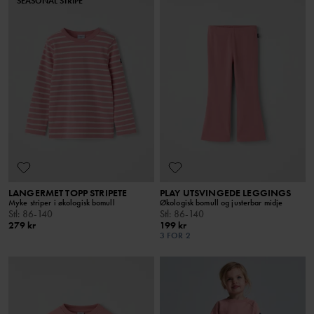
SEASONAL STRIPE
LANGERMET TOPP STRIPETE
PLAY UTSVINGEDE LEGGINGS
Myke striper i økologisk bomull
Økologisk bomull og justerbar midje
Stl
:
86-140
Stl
:
86-140
279 kr
199 kr
3 FOR 2