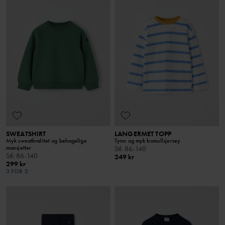
SWEATSHIRT
LANGERMET TOPP
Myk sweatkvalitet og behagelige
Tynn og myk bomullsjersey
mansjetter
Stl
:
86-140
Stl
:
86-140
249 kr
299 kr
3 FOR 2