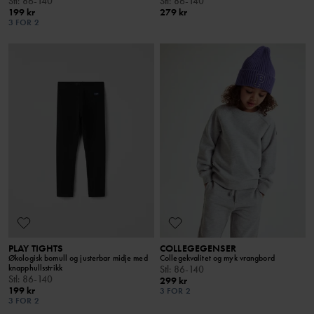
Stl
:
86-140
Stl
:
86-140
199 kr
279 kr
3 FOR 2
PLAY TIGHTS
COLLEGEGENSER
Økologisk bomull og justerbar midje med
Collegekvalitet og myk vrangbord
knapphullsstrikk
Stl
:
86-140
Stl
:
86-140
299 kr
199 kr
3 FOR 2
3 FOR 2