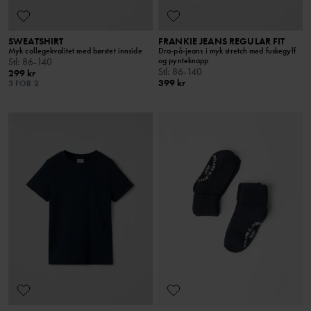
SWEATSHIRT
FRANKIE JEANS REGULAR FIT
Myk collegekvalitet med børstet innside
Dra-på-jeans i myk stretch med fuskegylf
og pynteknapp
Stl
:
86-140
Stl
:
86-140
299 kr
399 kr
3 FOR 2