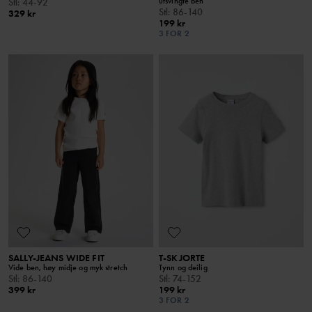
utsvingte ben
Stl
:
44-92
Stl
:
86-140
329 kr
199 kr
3 FOR 2
SALLY-JEANS WIDE FIT
T-SKJORTE
Vide ben, høy midje og myk stretch
Tynn og deilig
Stl
:
86-140
Stl
:
74-152
399 kr
199 kr
3 FOR 2