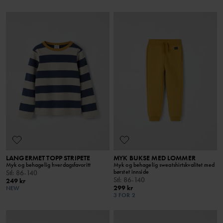
LANGERMET TOPP STRIPETE
MYK BUKSE MED LOMMER
Myk og behagelig hverdagsfavoritt
Myk og behagelig sweatshirtskvalitet med
børstet innside
Stl
:
86-140
Stl
:
86-140
249 kr
299 kr
NEW
3 FOR 2