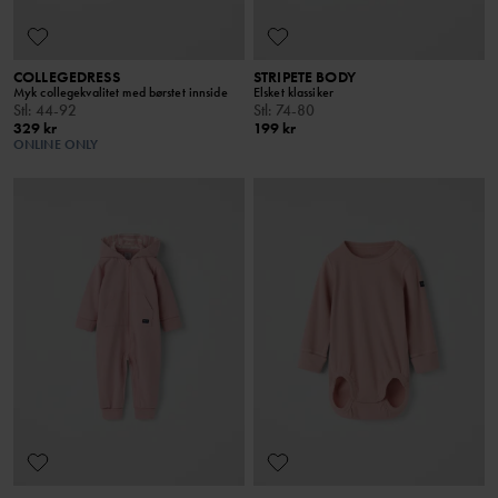
COLLEGEDRESS
STRIPETE BODY
Myk collegekvalitet med børstet innside
Elsket klassiker
Stl
:
44-92
Stl
:
74-80
329 kr
199 kr
ONLINE ONLY