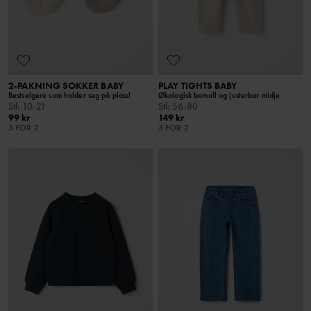
2-PAKNING SOKKER BABY
PLAY TIGHTS BABY
Bestselgere som holder seg på plass!
Økologisk bomull og justerbar midje
Stl
:
10-21
Stl
:
56-80
99 kr
149 kr
3 FOR 2
3 FOR 2