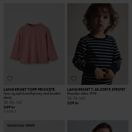
LANGERMET TOPP PRIKKETE
LANGERMET T-SKJORTE STRIPET
Tynn og myk bomullsjersey med brodert
Klassiker siden 1976
detalj
Stl
:
74-140
Stl
:
86-140
229 kr
249 kr
3 FOR 2
SEASONAL STRIPE