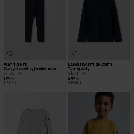
PLAY TIGHTS
LANGERMET T-SKJORTE
Økologisk bomull og justerbar midje
Tynn og deilig
Stl
:
86-140
Stl
:
74-140
199 kr
249 kr
3 FOR 2
3 FOR 2