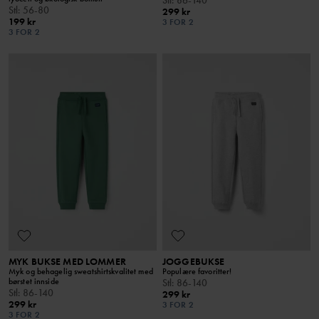
Stl
:
56-80
299 kr
199 kr
3 FOR 2
3 FOR 2
MYK BUKSE MED LOMMER
JOGGEBUKSE
Myk og behagelig sweatshirtskvalitet med
Populære favoritter!
børstet innside
Stl
:
86-140
Stl
:
86-140
299 kr
299 kr
3 FOR 2
3 FOR 2