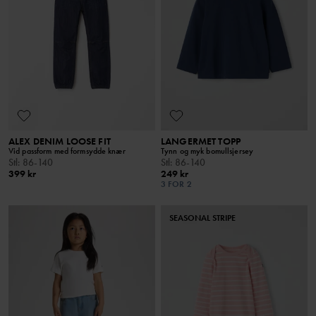
ALEX DENIM LOOSE FIT
LANGERMET TOPP
Vid passform med formsydde knær
Tynn og myk bomullsjersey
Stl
:
86-140
Stl
:
86-140
399 kr
249 kr
3 FOR 2
SEASONAL STRIPE