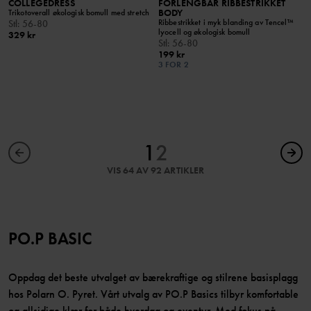
COLLEGEDRESS
FORLENGBAR RIBBESTRIKKET
BODY
Trikotoverall økologisk bomull med stretch
Ribbestrikket i myk blanding av Tencel™
Stl
:
56-80
lyocell og økologisk bomull
329 kr
Stl
:
56-80
199 kr
3 FOR 2
1
2
VIS 64 AV 92 ARTIKLER
PO.P BASIC
Oppdag det beste utvalget av bærekraftige og stilrene basisplagg
hos Polarn O. Pyret. Vårt utvalg av PO.P Basics tilbyr komfortable
og allsidige klær for både hverdag og eventyr. Med fokus på