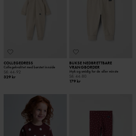
COLLEGEDRESS
BUKSE NEDBRETTBARE
VRANGBORDER
Collegekvalitet med børstet innside
Myk og smidig for de aller minste
Stl
:
44-92
Stl
:
44-80
329 kr
179 kr