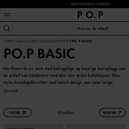
SHOP HØSTENS NYHETER!
START
ALLE KLÆR
KOLLEKSJONER
PO.P BASIC
PO.P BASIC
Her finner du en serie med behagelige og koselige basisplagg som
du enkelt kan kombinere med alle våre andre kolleksjoner. Ekte
myke hverdagsfavoritter med lekent design som varer lenge.
LES MER
FILTER
92 artikler
SORTER