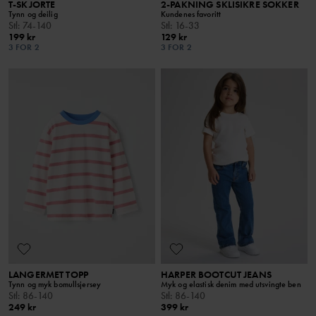
T-SKJORTE
2-PAKNING SKLISIKRE SOKKER
Tynn og deilig
Kundenes favoritt
Stl
:
74-140
Stl
:
16-33
199 kr
129 kr
3 FOR 2
3 FOR 2
LANGERMET TOPP
HARPER BOOTCUT JEANS
Tynn og myk bomullsjersey
Myk og elastisk denim med utsvingte ben
Stl
:
86-140
Stl
:
86-140
249 kr
399 kr