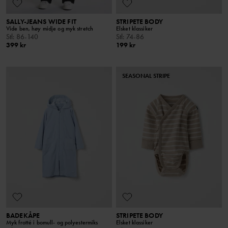
SALLY-JEANS WIDE FIT
STRIPETE BODY
Vide ben, høy midje og myk stretch
Elsket klassiker
Stl
:
86-140
Stl
:
74-86
399 kr
199 kr
SEASONAL STRIPE
BADEKÅPE
STRIPETE BODY
Myk frotté i bomull- og polyestermiks
Elsket klassiker