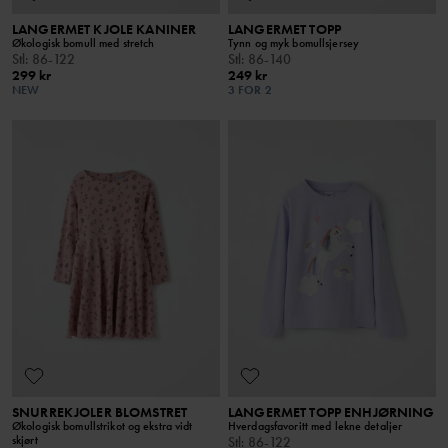
LANGERMET KJOLE KANINER
LANGERMET TOPP
Økologisk bomull med stretch
Tynn og myk bomullsjersey
Stl
:
86-122
Stl
:
86-140
299 kr
249 kr
NEW
3 FOR 2
SNURREKJOLER BLOMSTRET
LANGERMET TOPP ENHJØRNING
Økologisk bomullstrikot og ekstra vidt
Hverdagsfavoritt med lekne detaljer
skjørt
Stl
:
86-122