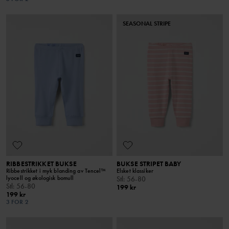
SEASONAL STRIPE
RIBBESTRIKKET BUKSE
BUKSE STRIPET BABY
Ribbestrikket i myk blanding av Tencel™
Elsket klassiker
lyocell og økologisk bomull
Stl
:
56-80
Stl
:
56-80
199 kr
199 kr
3 FOR 2