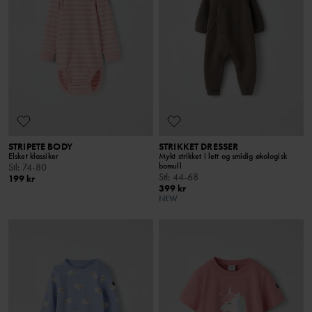
STRIPETE BODY
STRIKKET DRESSER
Elsket klassiker
Mykt strikket i lett og smidig økologisk
bomull
Stl
:
74-80
Stl
:
44-68
199 kr
399 kr
NEW