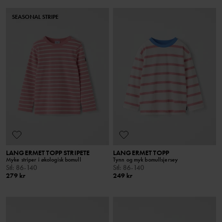
SEASONAL STRIPE
LANGERMET TOPP STRIPETE
LANGERMET TOPP
Myke striper i økologisk bomull
Tynn og myk bomullsjersey
Stl
:
86-140
Stl
:
86-140
279 kr
249 kr