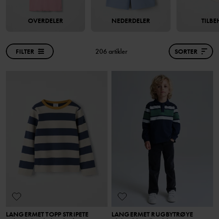
OVERDELER
NEDERDELER
TILB
FILTER
206 artikler
SORTER
LANGERMET TOPP STRIPETE
LANGERMET RUGBYTRØYE