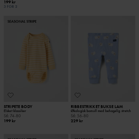
199 kr
3 FOR 2
SEASONAL STRIPE
STRIPETE BODY
RIBBESTRIKKET BUKSE LAM
Elsket klassiker
Økologisk bomull med behagelig stretch
Stl
:
74-80
Stl
:
56-80
199 kr
229 kr