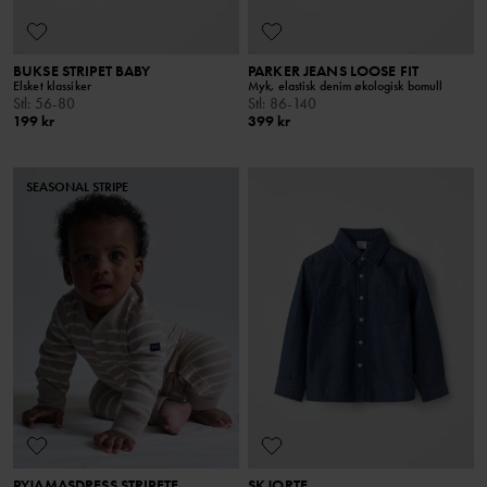
BUKSE STRIPET BABY
PARKER JEANS LOOSE FIT
Elsket klassiker
Myk, elastisk denim økologisk bomull
Stl
:
56-80
Stl
:
86-140
199 kr
399 kr
SEASONAL STRIPE
PYJAMASDRESS STRIPETE
SKJORTE