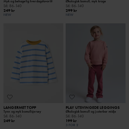
Myk og behagelig hverdagsfavoritt
Økologisk bomull, myk krage
Stl
:
86-140
Stl
:
86-140
249 kr
299 kr
NEW
NEW
LANGERMET TOPP
PLAY UTSVINGEDE LEGGINGS
Tynn og myk bomullsjersey
Økologisk bomull og justerbar midje
Stl
:
86-140
Stl
:
86-140
249 kr
199 kr
3 FOR 2