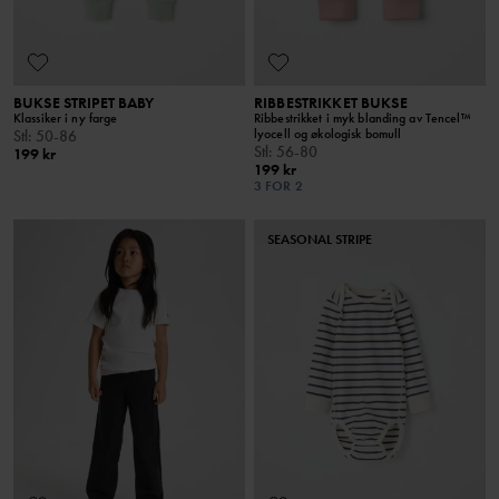
BUKSE STRIPET BABY
RIBBESTRIKKET BUKSE
Klassiker i ny farge
Ribbestrikket i myk blanding av Tencel™
lyocell og økologisk bomull
Stl
:
50-86
Stl
:
56-80
199 kr
199 kr
3 FOR 2
SEASONAL STRIPE