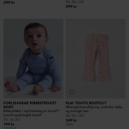
Stl
:
86-140
399 kr
399 kr
FORLENGBAR RIBBESTRIKKET
PLAY TIGHTS BOOTCUT
BODY
Økologisk bomullsjersey, justerbar midje
Ribbestrikket i myk blanding av Tencel™
og utsvingte ben
lyocell og økologisk bomull
Stl
:
86-140
Stl
:
56-80
249 kr
199 kr
NEW
3 FOR 2