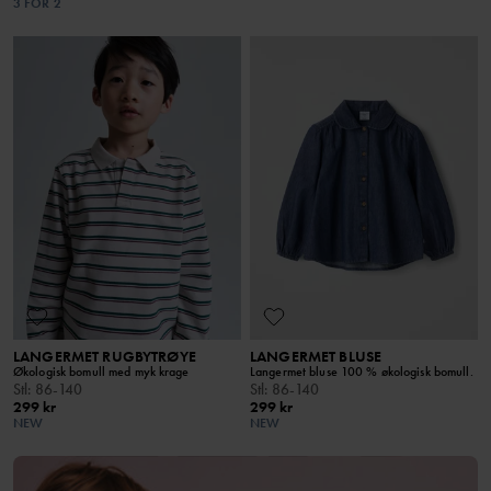
3 FOR 2
LANGERMET RUGBYTRØYE
LANGERMET BLUSE
Økologisk bomull med myk krage
Langermet bluse 100 % økologisk bomull.
Stl
:
86-140
Stl
:
86-140
299 kr
299 kr
NEW
NEW