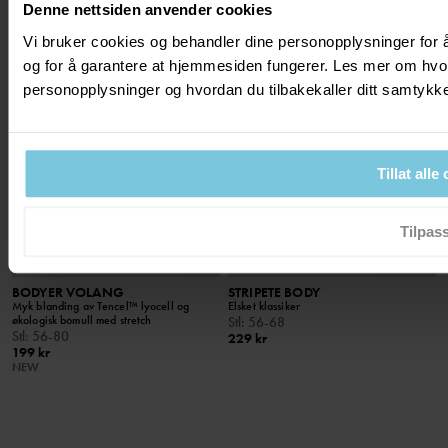
Denne nettsiden anvender cookies
SEASONAL STRIPE
Vi bruker cookies og behandler dine personopplysninger for å
og for å garantere at hjemmesiden fungerer. Les mer om hvo
personopplysninger og hvordan du tilbakekaller ditt samtyk
Tillat alle
Tilpas
BODYER VOLANG
STRIPETE BODY
Myk blanding av Tencel™ lyocell og
Elsket klassiker
økologisk bomull med stretch
Stl
:
56-68
Stl
:
56-80
229 kr
199 kr
NEW