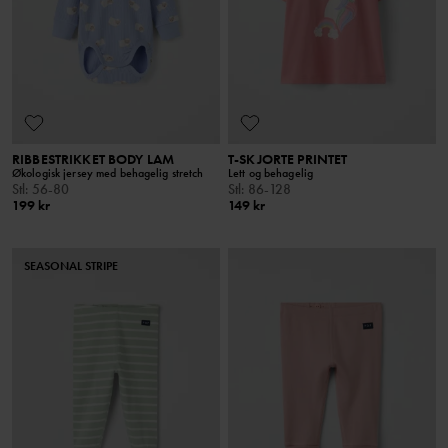
RIBBESTRIKKET BODY LAM
T-SKJORTE PRINTET
Økologisk jersey med behagelig stretch
Lett og behagelig
Stl
:
56-80
Stl
:
86-128
199 kr
149 kr
SEASONAL STRIPE