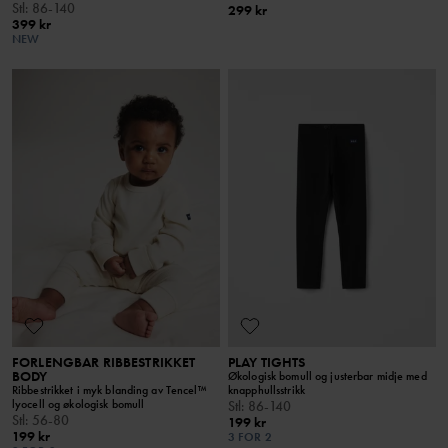
Stl
:
86-140
299 kr
399 kr
NEW
FORLENGBAR RIBBESTRIKKET
PLAY TIGHTS
BODY
Økologisk bomull og justerbar midje med
Ribbestrikket i myk blanding av Tencel™
knapphullsstrikk
lyocell og økologisk bomull
Stl
:
86-140
Stl
:
56-80
199 kr
199 kr
3 FOR 2