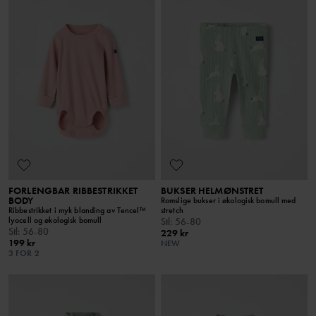
FORLENGBAR RIBBESTRIKKET
BUKSER HELMØNSTRET
BODY
Romslige bukser i økologisk bomull med
Ribbestrikket i myk blanding av Tencel™
stretch
lyocell og økologisk bomull
Stl
:
56-80
Stl
:
56-80
229 kr
199 kr
NEW
3 FOR 2