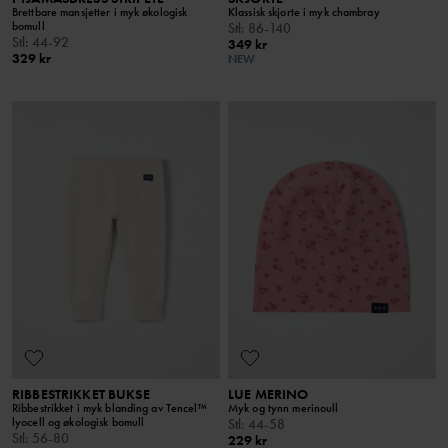
Brettbare mansjetter i myk økologisk
Klassisk skjorte i myk chambray
bomull
Stl
:
86-140
Stl
:
44-92
349 kr
329 kr
NEW
RIBBESTRIKKET BUKSE
LUE MERINO
Ribbestrikket i myk blanding av Tencel™
Myk og tynn merinoull
lyocell og økologisk bomull
Stl
:
44-58
Stl
:
56-80
229 kr