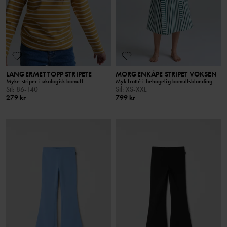
LANGERMET TOPP STRIPETE
MORGENKÅPE STRIPET VOKSEN
Myke striper i økologisk bomull
Myk frotté i behagelig bomullsblanding
Stl
:
86-140
Stl
:
XS-XXL
279 kr
799 kr