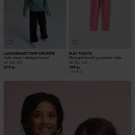
LANGERMET TOPP STRIPETE
PLAY TIGHTS
Myke striper i økologisk bomull
Økologisk bomull og justerbar midje
Stl
:
86-140
Stl
:
86-140
279 kr
199 kr
3 FOR 2