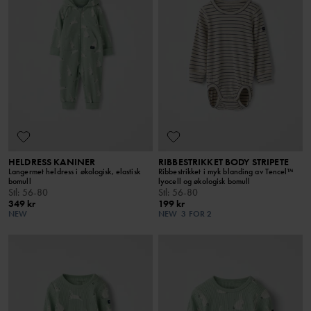
HELDRESS KANINER
RIBBESTRIKKET BODY STRIPETE
Langermet heldress i økologisk, elastisk
Ribbestrikket i myk blanding av Tencel™
bomull
lyocell og økologisk bomull
Stl
:
56-80
Stl
:
56-80
349 kr
199 kr
NEW
NEW
3 FOR 2