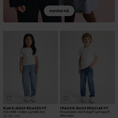
HANDLE NÅ
BLAKE-JEANS RELAXED FIT
FRANKIE JEANS REGULAR FIT
Myk strikk i midjen og smale ben
Dra-på-jeans med fuskgylf og knapp til
dekorasjon
Stl
:
86-140