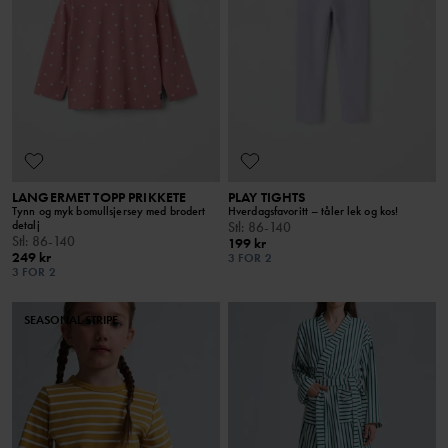
LANGERMET TOPP PRIKKETE
PLAY TIGHTS
Tynn og myk bomullsjersey med brodert
Hverdagsfavoritt – tåler lek og kos!
detalj
Stl
:
86-140
Stl
:
86-140
199 kr
249 kr
3 FOR 2
3 FOR 2
SEASONAL STRIPE