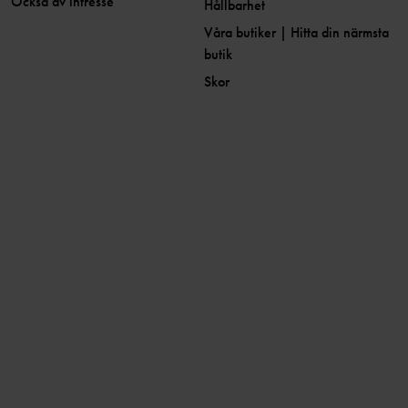
Också av intresse
Hållbarhet
Våra butiker | Hitta din närmsta
butik
Skor