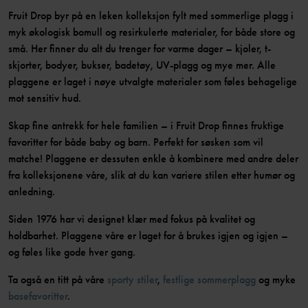
Fruit Drop byr på en leken kolleksjon fylt med sommerlige plagg i
myk økologisk bomull og resirkulerte materialer, for både store og
små. Her finner du alt du trenger for varme dager – kjoler, t-
skjorter, bodyer, bukser, badetøy, UV-plagg og mye mer. Alle
plaggene er laget i nøye utvalgte materialer som føles behagelige
mot sensitiv hud.
Skap fine antrekk for hele familien – i Fruit Drop finnes fruktige
favoritter for både baby og barn. Perfekt for søsken som vil
matche! Plaggene er dessuten enkle å kombinere med andre deler
fra kolleksjonene våre, slik at du kan variere stilen etter humør og
anledning.
Siden 1976 har vi designet klær med fokus på kvalitet og
holdbarhet. Plaggene våre er laget for å brukes igjen og igjen –
og føles like gode hver gang.
Ta også en titt på våre
sporty stiler
,
festlige sommerplagg
og myke
basefavoritter
.