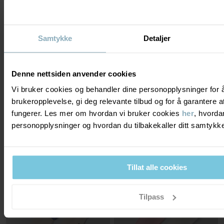
Samtykke
Detaljer
Denne nettsiden anvender cookies
Vi bruker cookies og behandler dine personopplysninger for 
SWEATSHIRTSHORTS
SYKKELSHORTS
brukeropplevelse, gi deg relevante tilbud og for å garantere
Myk collegekvalitet med justerbar midje
Behagelige shorts til varme dager
Stl
:
86-140
Stl
:
86-140
fungerer. Les mer om hvordan vi bruker cookies
her
, hvorda
149 kr
149 kr
249 kr
OUTLET
3 FOR 2
personopplysninger og hvordan du tilbakekaller ditt samtyk
Tillat alle cookies
Tilpass