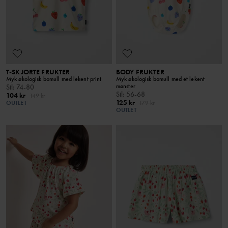
T-SKJORTE FRUKTER
BODY FRUKTER
Myk økologisk bomull med lekent print
Myk økologisk bomull med et lekent
mønster
Stl
:
74-80
Stl
:
56-68
104 kr
149 kr
125 kr
OUTLET
179 kr
OUTLET