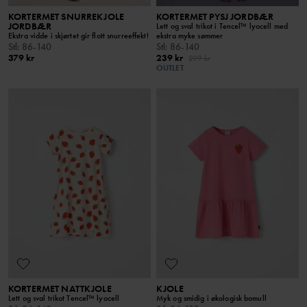
KORTERMET SNURREKJOLE
KORTERMET PYSJ JORDBÆR
JORDBÆR
Lett og sval trikot i Tencel™ lyocell med
Ekstra vidde i skjørtet gir flott snurreeffekt!
ekstra myke sømmer
Stl
:
86-140
Stl
:
86-140
379 kr
239 kr
299 kr
OUTLET
KORTERMET NATTKJOLE
KJOLE
Lett og sval trikot Tencel™ lyocell
Myk og smidig i økologisk bomull