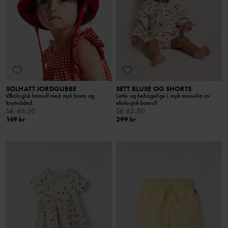
SOLHATT JORDGUBBE
SETT BLUSE OG SHORTS
Økologisk bomull med myk brem og
Lette og behagelige i myk musselin av
knytebånd
økologisk bomull
Stl
:
40-50
Stl
:
62-80
149 kr
299 kr