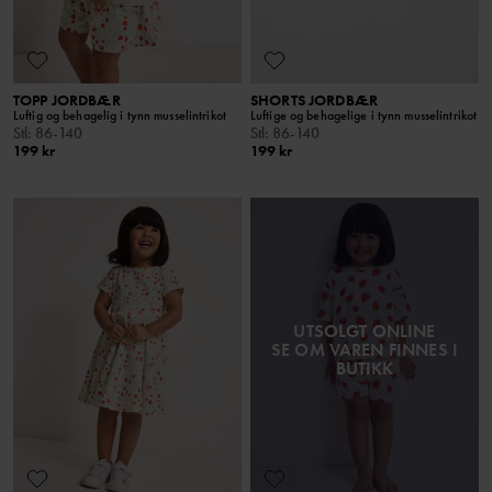
TOPP JORDBÆR
SHORTS JORDBÆR
Luftig og behagelig i tynn musselintrikot
Luftige og behagelige i tynn musselintrikot
Stl
:
86-140
Stl
:
86-140
199 kr
199 kr
UTSOLGT ONLINE
SE OM VAREN FINNES I
BUTIKK