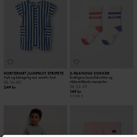
KORTERMET JUMPSUIT STRIPETE
2-PAKNING SOKKER
Myk og behagelig mot sensitiv hud
Kraftigere bomullskvalitet og
ribbestrikkede mansjetter
Stl
:
56-80
Stl
:
22-39
249 kr
149 kr
3 FOR 2