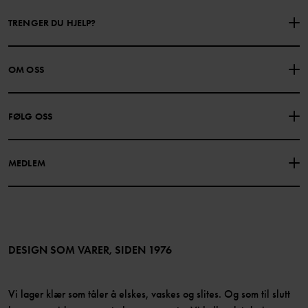
TRENGER DU HJELP?
KONTAKTE OSS
VANLIGE SPØRSMÅL
OM OSS
GAVEKORTSALDO
KJØPSVILKÅR
Om Polarn O. Pyret
FØLG OSS
PERSONVERNPOLICY
COOKIEPOLICY
Vår historie
Facebook
Finn våre butikker
MEDLEM
Instagram
Jobb
Medlemsfordeler
TikTok
Presse
Medlemsvilkår
LinkedIn
Tilgjengelighet for nettinnhold
Bli medlem
DESIGN SOM VARER, SIDEN 1976
Vi lager klær som tåler å elskes, vaskes og slites. Og som til slutt