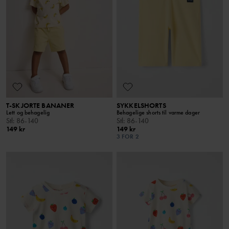
T-SKJORTE BANANER
SYKKELSHORTS
Lett og behagelig
Behagelige shorts til varme dager
Stl
:
86-140
Stl
:
86-140
149 kr
149 kr
3 FOR 2