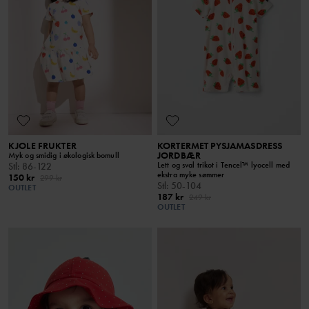
KJOLE FRUKTER
KORTERMET PYSJAMASDRESS
JORDBÆR
Myk og smidig i økologisk bomull
Lett og sval trikot i Tencel™ lyocell med
Stl
:
86-122
ekstra myke sømmer
150 kr
299 kr
Stl
:
50-104
OUTLET
187 kr
249 kr
OUTLET