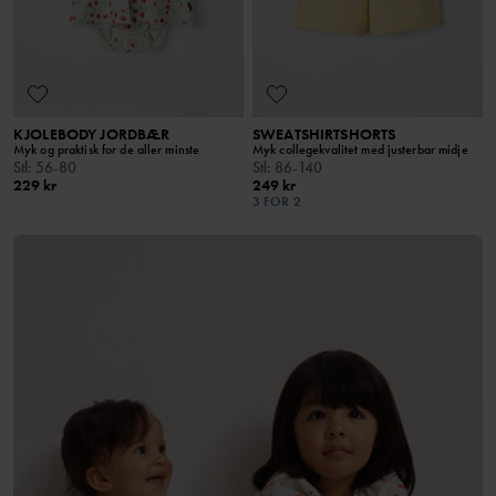
KJOLEBODY JORDBÆR
SWEATSHIRTSHORTS
Myk og praktisk for de aller minste
Myk collegekvalitet med justerbar midje
Stl
:
56-80
Stl
:
86-140
229 kr
249 kr
3 FOR 2