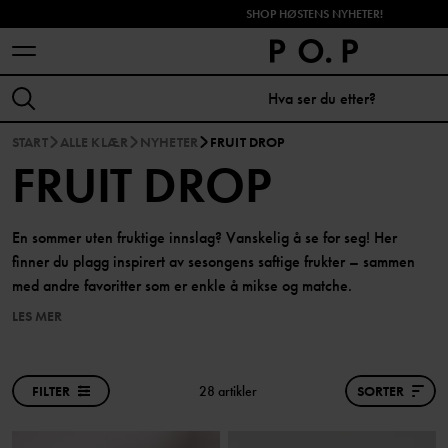
SHOP HØSTENS NYHETER!
START
ALLE KLÆR
NYHETER
FRUIT DROP
FRUIT DROP
En sommer uten fruktige innslag? Vanskelig å se for seg! Her
finner du plagg inspirert av sesongens saftige frukter – sammen
med andre favoritter som er enkle å mikse og matche.
LES MER
FILTER
28 artikler
SORTER