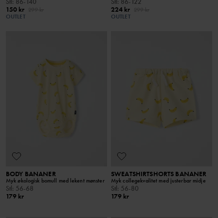
Stl
:
86-140
Stl
:
86-122
150 kr
224 kr
299 kr
299 kr
OUTLET
OUTLET
BODY BANANER
SWEATSHIRTSHORTS BANANER
Myk økologisk bomull med lekent mønster
Myk collegekvalitet med justerbar midje
Stl
:
56-68
Stl
:
56-80
179 kr
179 kr