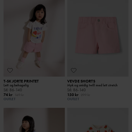
T-SKJORTE PRINTET
VEVDE SHORTS
Lett og behagelig
Myk og smidig twill med lett stretch
Stl
:
86-140
Stl
:
86-140
74 kr
150 kr
149 kr
299 kr
OUTLET
OUTLET