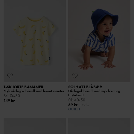
T-SKJORTE BANANER
SOLHATT BLÅBÆR
Myk økologisk bomull med lekent mønster
Økologisk bomull med myk brem og
knytebånd
Stl
:
74-80
Stl
:
40-50
149 kr
89 kr
149 kr
OUTLET