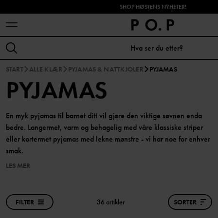
SHOP HØSTENS NYHETER!
START
ALLE KLÆR
PYJAMAS & NATTKJOLER
PYJAMAS
PYJAMAS
En myk pyjamas til barnet ditt vil gjøre den viktige søvnen enda
bedre. Langermet, varm og behagelig med våre klassiske striper
eller kortermet pyjamas med lekne mønstre - vi har noe for enhver
smak.
LES MER
FILTER
36 artikler
SORTER