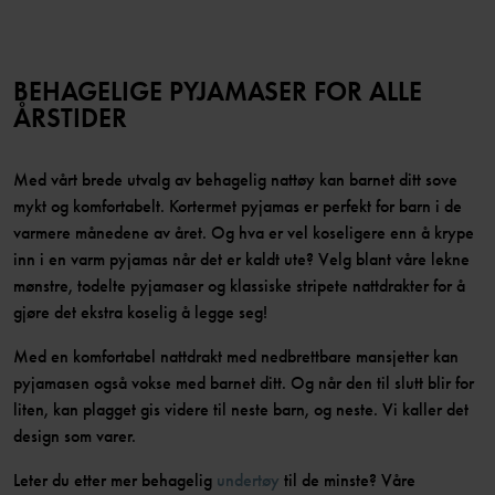
BEHAGELIGE PYJAMASER FOR ALLE
ÅRSTIDER
Med vårt brede utvalg av behagelig nattøy kan barnet ditt sove
mykt og komfortabelt. Kortermet pyjamas er perfekt for barn i de
varmere månedene av året. Og hva er vel koseligere enn å krype
inn i en varm pyjamas når det er kaldt ute? Velg blant våre lekne
mønstre, todelte pyjamaser og klassiske stripete nattdrakter for å
gjøre det ekstra koselig å legge seg!
Med en komfortabel nattdrakt med nedbrettbare mansjetter kan
pyjamasen også vokse med barnet ditt. Og når den til slutt blir for
liten, kan plagget gis videre til neste barn, og neste. Vi kaller det
design som varer.
Leter du etter mer behagelig
undertøy
til de minste? Våre