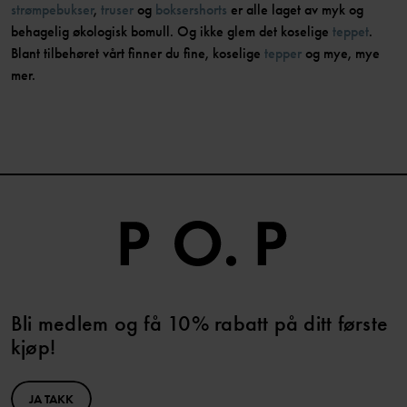
strømpebukser
,
truser
og
boksershorts
er alle laget av myk og
behagelig økologisk bomull. Og ikke glem det koselige
teppet
.
Blant tilbehøret vårt finner du fine, koselige
tepper
og mye, mye
mer.
Bli medlem og få 10% rabatt på ditt første
kjøp!
JA TAKK