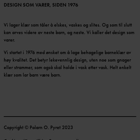
Bli medlem
DESIGN SOM VARER, SIDEN 1976
Vi lager klær som tåler å elskes, vaskes og slites. Og som til slutt
kan arves videre av neste barn, og neste. Vi kaller det design som
varer.
Vi startet i 1976 med ønsket om å lage behagelige barneklær av
høy kvalitet. Det betyr lekevennlig design, uten noe som gnager
eller strammer, som også skal holde i vask etter vask. Helt enkelt
klær som lar barn være barn.
Copyright © Polarn O. Pyret 2023