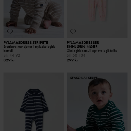
PYJAMASDRESS STRIPETE
PYJAMASDRESSER
ENHJØRNINGER
Brettbare mansjetter i myk økologisk
bomull
Økologisk bomull og toveis glidelås
Stl
:
44-92
Stl
:
50-104
329 kr
299 kr
SEASONAL STRIPE