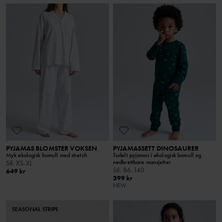
PYJAMAS BLOMSTER VOKSEN
PYJAMASSETT DINOSAURER
Myk økologisk bomull med stretch
Todelt pyjamas i økologisk bomull og
nedbrettbare mansjetter
Stl
:
XS-XL
Stl
:
86-140
649 kr
399 kr
NEW
SEASONAL STRIPE