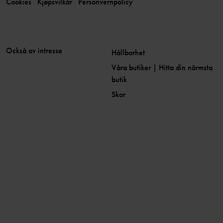
Cookies
Kjøpsvilkår
Personvernpolicy
Också av intresse
Hållbarhet
Våra butiker | Hitta din närmsta
butik
Skor