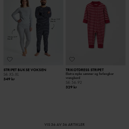
STRIPET BUKSE VOKSEN
TRIKOTDRESS STRIPET
Ekstra myke sømmer og forlengbar
Stl
:
XS-XL
vrangbord
349 kr
Stl
:
56-92
329 kr
VIS 36 AV 36 ARTIKLER