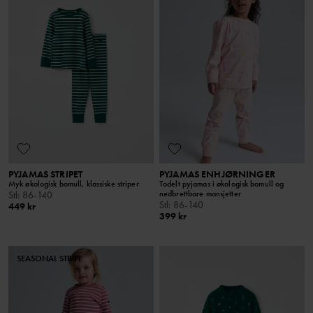
PYJAMAS STRIPET
PYJAMAS ENHJØRNINGER
Myk økologisk bomull, klassiske striper
Todelt pyjamas i økologisk bomull og
nedbrettbare mansjetter
Stl
:
86-140
Stl
:
86-140
449 kr
399 kr
SEASONAL STRIPE