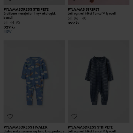
PYJAMASDRESS STRIPETE
PYJAMAS STRIPET
Brettbare mansjetter i myk økologisk
Lett og sval trikot Tencel™ lyocell
bomull
Stl
:
86-140
Stl
:
44-92
399 kr
329 kr
NEW
PYJAMASDRESS HVALER
PYJAMASDRESS STRIPETE
Ekstra myke sømmer og lang knappestolpe
Lett og sval trikot Tencel™ lyocell