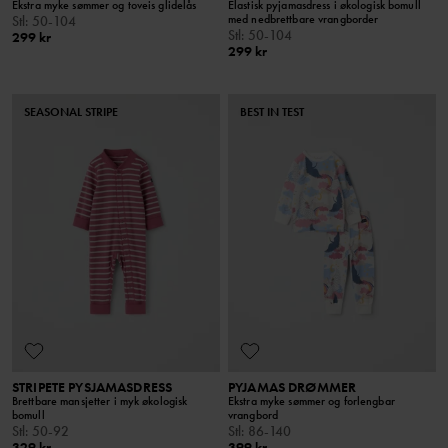
Ekstra myke sømmer og toveis glidelås
Elastisk pyjamasdress i økologisk bomull
med nedbrettbare vrangborder
Stl
:
50-104
Stl
:
50-104
299 kr
299 kr
SEASONAL STRIPE
BEST IN TEST
STRIPETE PYSJAMASDRESS
PYJAMAS DRØMMER
Brettbare mansjetter i myk økologisk
Ekstra myke sømmer og forlengbar
bomull
vrangbord
Stl
:
50-92
Stl
:
86-140
329 kr
399 kr