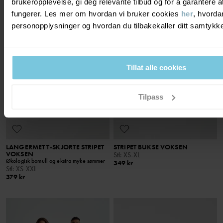
brukeropplevelse, gi deg relevante tilbud og for å garantere
fungerer. Les mer om hvordan vi bruker cookies
her
, hvorda
personopplysninger og hvordan du tilbakekaller ditt samtyk
Tillat alle cookies
Tilpass
LANGERMET T-SKJORTE STRIPET
STRIPET BUKSE VOKSEN
VOKSEN
Stl
:
XS-XL
Økologisk bomull og ekstra myke sømmer
349 kr
Stl
:
XS-XXL
379 kr