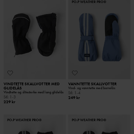
PO.P WEATHER PRO®
VINDTETTE SKALLVOTTER MED
VANNTETTE SKALLVOTTER
GLIDELÅS
Vind- og vanntette med borrelås
Vindtette og slitesterke med lang glidelås
Stl
:
1-4
Stl
:
1-3
249 kr
229 kr
PO.P WEATHER PRO®
PO.P WEATHER PRO®