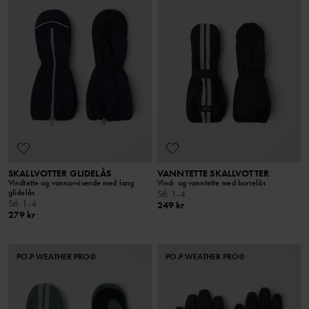
SKALLVOTTER GLIDELÅS
VANNTETTE SKALLVOTTER
Vindtette og vannavvisende med lang
Vind- og vanntette med borrelås
glidelås
Stl
:
1-4
Stl
:
1-4
249 kr
279 kr
PO.P WEATHER PRO®
PO.P WEATHER PRO®