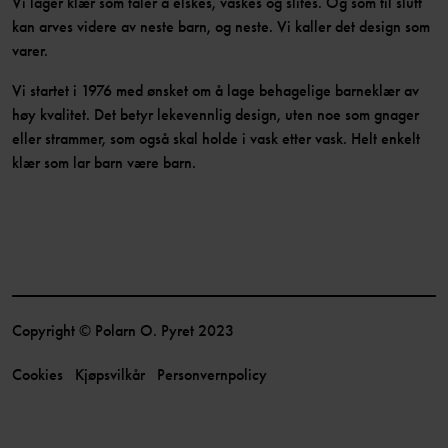
Vi lager klær som tåler å elskes, vaskes og slites. Og som til slutt
kan arves videre av neste barn, og neste. Vi kaller det design som
varer.
Vi startet i 1976 med ønsket om å lage behagelige barneklær av
høy kvalitet. Det betyr lekevennlig design, uten noe som gnager
eller strammer, som også skal holde i vask etter vask. Helt enkelt
klær som lar barn være barn.
Copyright © Polarn O. Pyret 2023
Cookies
Kjøpsvilkår
Personvernpolicy