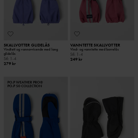
SKALLVOTTER GLIDELÅS
VANNTETTE SKALLVOTTER
Vindtett og vannavvisende med lang
Vind- og vanntette med borrelås
glidelås
Stl
:
1-4
Stl
:
1-4
249 kr
279 kr
PO.P WEATHER PRO®
PO.P 50 COLLECTION