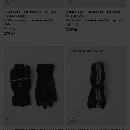
SKALLVOTTER MED GLIDELÅS
VINDTETTE SKALLVOTTER MED
ENSFARGEDE
GLIDELÅS
Vindtette og vannavvisende med lang
Vindtette og slitesterke med lang glidelås
glidelås
Stl
:
1-3
Stl
:
1-4
229 kr
279 kr
PO.P WEATHER PRO®