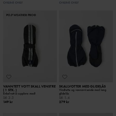
ONLINE ONLY
ONLINE ONLY
PO.P WEATHER PRO®
VANNTETT VOTT SKALL VENSTRE
SKALLVOTTER MED GLIDELÅS
( 1 STK. )
Vindtette og vannavvisende med lang
Enkelvott å supplere med!
glidelås
Stl
:
2-3
Stl
:
1-4
149 kr
279 kr