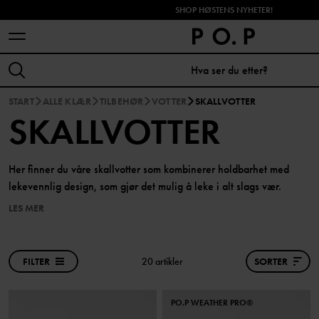
SHOP HØSTENS NYHETER!
START
ALLE KLÆR
TILBEHØR
VOTTER
SKALLVOTTER
SKALLVOTTER
Her finner du våre skallvotter som kombinerer holdbarhet med
lekevennlig design, som gjør det mulig å leke i alt slags vær.
LES MER
FILTER
20 artikler
SORTER
PO.P WEATHER PRO®