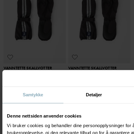
VANNTETTE SKALLVOTTER
VANNTETTE SKALLVOTTER
Vind- og vanntette med borrelås
Vind- og vanntette med borrelås
Stl
:
1-4
Stl
:
1-4
249 kr
249 kr
Samtykke
Detaljer
Denne nettsiden anvender cookies
VIS 20 AV 20 ARTIKLER
Vi bruker cookies og behandler dine personopplysninger for 
brukeropplevelse, gi deg relevante tilbud og for å garantere