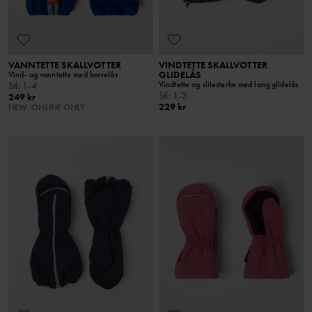
VANNTETTE SKALLVOTTER
VINDTETTE SKALLVOTTER
GLIDELÅS
Vind- og vanntette med borrelås
Vindtette og slitesterke med lang glidelås
Stl
:
1-4
Stl
:
1-3
249 kr
229 kr
NEW
ONLINE ONLY