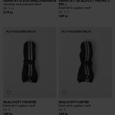
VANNTETTE SOFTSHELLHANSKER
VANNTETT SKALLVOTT HØYRE (1
STK.)
Vanntette med justerbart bånd
Enkelvott å supplere med!
Stl
:
3-6
Stl
:
2-3
279 kr
149 kr
PO.P WEATHER PRO®
PO.P WEATHER PRO®
SKALLVOTT VENSTRE
SKALLVOTT HØYRE
Enkelvott å supplere med!
Enkelvott å supplere med!
Stl
:
3
Stl
:
3
149 kr
149 kr