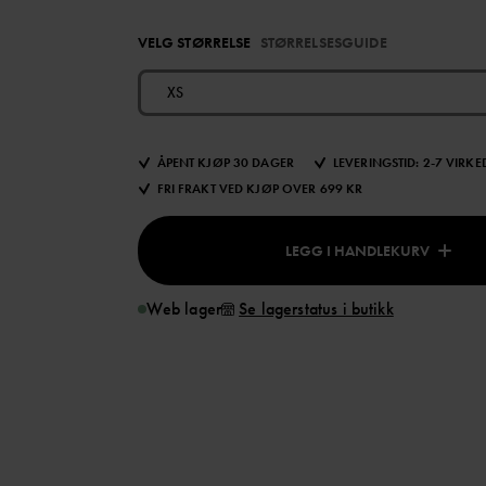
VELG STØRRELSE
STØRRELSESGUIDE
XS
ÅPENT KJØP 30 DAGER
LEVERINGSTID: 2-7 VIRK
FRI FRAKT VED KJØP OVER 699 KR
LEGG I HANDLEKURV
Web lager
Se lagerstatus i butikk