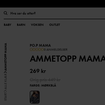
BABY
BARN
VOKSEN
OUTLET
PO.P MAMA
AMMETOPP MAMA
0 ANMELDELSER
AMMETOPP MAM
269 kr
ALLE KLÆR
Orig.pris
449 kr
FARGE
:
MØRKBLÅ
START