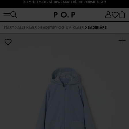
SHOP HØSTENS NYHETER!
START
ALLE KLÆR
BADETØY OG UV-KLAER
BADEKÅPE