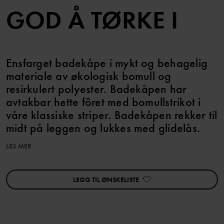
GOD Å TØRKE I
Ensfarget badekåpe i mykt og behagelig
materiale av økologisk bomull og
resirkulert polyester. Badekåpen har
avtakbar hette fôret med bomullstrikot i
våre klassiske striper. Badekåpen rekker til
midt på leggen og lukkes med glidelås.
LES MER
Egenskaper:
• YKK-glidelås
• YKK-trykknapper
LEGG TIL ØNSKELISTE
• Avtakbar hette
Produktsikkerhet:
KEEP AWAY FROM FIRE