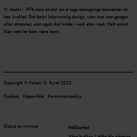
Vi startet i 1976 med ønsket om å lage behagelige barneklær av
høy kvalitet. Det betyr lekevennlig design, uten noe som gnager
eller strammer, som også skal holde i vask etter vask. Helt enkelt
klær som lar barn være barn.
Copyright © Polarn O. Pyret 2023
Cookies
Kjøpsvilkår
Personvernpolicy
Också av intresse
Hållbarhet
Våra butiker | Hitta din närmsta