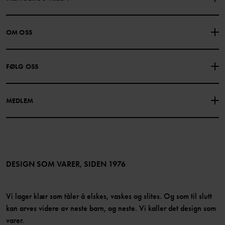
KONTAKTE OSS
VANLIGE SPØRSMÅL
OM OSS
GAVEKORTSALDO
KJØPSVILKÅR
Om Polarn O. Pyret
FØLG OSS
PERSONVERNPOLICY
COOKIEPOLICY
Vår historie
Facebook
Finn våre butikker
MEDLEM
Instagram
Jobb
Medlemsfordeler
TikTok
Presse
Medlemsvilkår
LinkedIn
Tilgjengelighet for nettinnhold
Bli medlem
DESIGN SOM VARER, SIDEN 1976
Vi lager klær som tåler å elskes, vaskes og slites. Og som til slutt
kan arves videre av neste barn, og neste. Vi kaller det design som
varer.