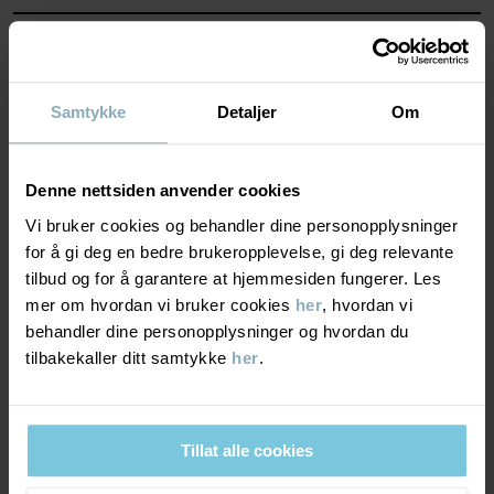
Varenummer
:
60602916
MATERIALE & PLEIERÅD
Produksjonsland
:
Kina
Fabrikk
:
Shunde Gain Rich Garment Co Ltd
BÆREKRAFT
Materiale
Samtykke
Detaljer
Om
Les mer
LEVERING OG RETUR
85% Cotton Organic
Denne nettsiden anvender cookies
15% Polyester Recycled
Vi bruker cookies og behandler dine personopplysninger
Levering & retur
for å gi deg en bedre brukeropplevelse, gi deg relevante
Pleieråd
tilbud og for å garantere at hjemmesiden fungerer. Les
mer om hvordan vi bruker cookies
her
, hvordan vi
Levering
DU KAN OGSÅ VÆRE INTERESSERT I DETTE
VASK
behandler dine personopplysninger og hvordan du
tilbakekaller ditt samtykke
her
.
60 °C maskinvask varm
Vi tilbyr fri frakt over 699 kr, og leveringstiden er 1–4 dager. I
Må ikke blekes
kassen vises de tilgjengelige leveringsalternativene på bakgrunn
av postnummeret som ordren skal leveres til.
Må ikke tørketromles
Tillat alle cookies
Strykes på middels varme