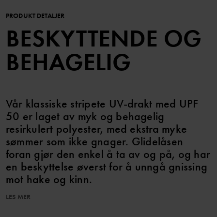
PRODUKT DETALJER
BESKYTTENDE OG
BEHAGELIG
Vår klassiske stripete UV-drakt med UPF
50 er laget av myk og behagelig
resirkulert polyester, med ekstra myke
sømmer som ikke gnager. Glidelåsen
foran gjør den enkel å ta av og på, og har
en beskyttelse øverst for å unngå gnissing
mot hake og kinn.
LES MER
UPF 50 (Ultraviolet Protection Factor) gir 98 prosent beskyttelse
mot skadelige UV-stråler.