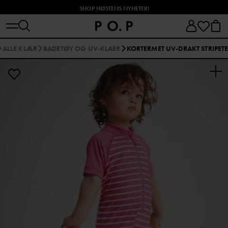
SHOP HØSTENS NYHETER!
ALLE KLÆR
BADETØY OG UV-KLAER
KORTERMET UV-DRAKT STRIPET