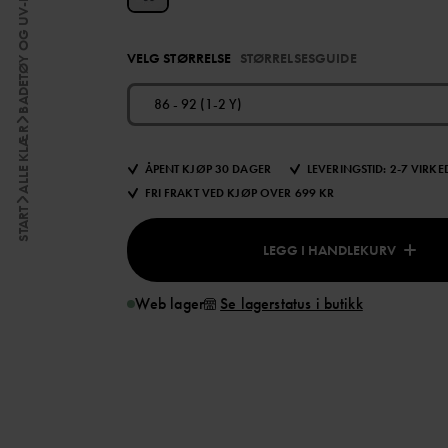
BADETØY OG UV-KLAER
VELG STØRRELSE
STØRRELSESGUIDE
86 - 92 (1-2 Y)
ALLE KLÆR
ÅPENT KJØP 30 DAGER
LEVERINGSTID: 2-7 VIRK
FRI FRAKT VED KJØP OVER 699 KR
START
LEGG I HANDLEKURV
Web lager
Se lagerstatus i butikk