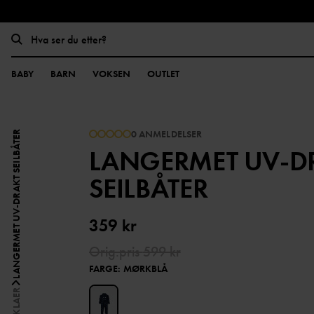
BABY
BARN
VOKSEN
OUTLET
0 ANMELDELSER
LANGERMET UV-DRAKT SEILBÅTER
LANGERMET UV-D
SEILBÅTER
359 kr
Orig.pris
599 kr
FARGE
:
MØRKBLÅ