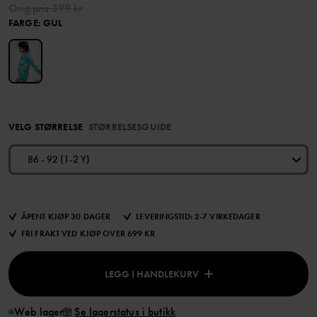
Orig.pris
399 kr
FARGE
:
GUL
VELG STØRRELSE
STØRRELSESGUIDE
86 - 92 (1-2 Y)
ÅPENT KJØP 30 DAGER
LEVERINGSTID: 2-7 VIRKEDAGER
FRI FRAKT VED KJØP OVER 699 KR
LEGG I HANDLEKURV
Web lager
Se lagerstatus i butikk