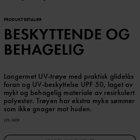
PRODUKT DETALJER
BESKYTTENDE OG
BEHAGELIG
Langermet UV-trøye med praktisk glidelås
foran og UV-beskyttelse UPF 50, laget av
mykt og behagelig materiale av resirkulert
polyester. Trøyen har ekstra myke sømmer
som ikke gnager mot huden.
LES MER
UPF 50 (Ultraviolet Protection Factor) gir 98 prosent beskyttelse
mot skadelige UV-stråler.