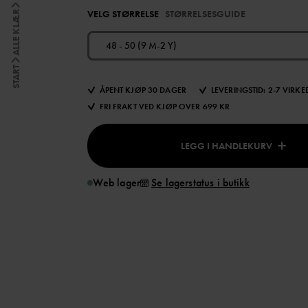
VELG STØRRELSE
STØRRELSESGUIDE
ALLE KLÆR
48 - 50 (9 M-2 Y)
START
ÅPENT KJØP 30 DAGER
LEVERINGSTID: 2-7 VIRK
FRI FRAKT VED KJØP OVER 699 KR
LEGG I HANDLEKURV
Web lager
Se lagerstatus i butikk