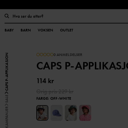
BABY
BARN
VOKSEN
OUTLET
0 ANMELDELSER
CAPS P-APPLIKASJON
CAPS P-APPLIKAS
114 kr
Orig.pris
229 kr
SALE
FARGE
:
OFF-WHITE
KAMPANJER