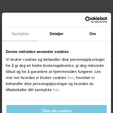
du vanligvis bruker. Er du usikker på hvilken størrelse som passer,
finner du plaggets mål i vår størrelsesguide.
EGENSKAPER:
• Kvalitetsglidelåser fra YKK
• Brystlomme og sidelommer
MATERIALE & PLEIERÅD
• Vindbeskyttelse på innsiden av glidelåsen gir ekstra beskyttelse
mot kald luft. Glidelåsen har beskyttelse øverst for å unngå
Samtykke
Detaljer
Om
gnaging mot hake og kinn.
BÆREKRAFT
Materiale
pilefleecejakke po.p on adventure hike edition voksen
Denne nettsiden anvender cookies
OUTER FABRIC
LEVERING OG RETUR
Varenummer
:
60603430
Vi bruker cookies og behandler dine personopplysninger
100% Polyester Recycled
for å gi deg en bedre brukeropplevelse, gi deg relevante
Produksjonsland
:
Bangladesh
tilbud og for å garantere at hjemmesiden fungerer. Les
Levering & retur
Fabrikk
:
Wucho Fashion Limited
Pleieråd
mer om hvordan vi bruker cookies
her
, hvordan vi
Les mer
behandler dine personopplysninger og hvordan du
VASK
tilbakekaller ditt samtykke
her
.
Levering
DU KAN OGSÅ VÆRE INTERESSERT I DETTE
40 °C maskinvask varm
SEASONAL STRIPE
PO.P 50 C
Vi tilbyr fri frakt over 699 kr, og leveringstiden er 1–4 dager. I
Må ikke blekes
kassen vises de tilgjengelige leveringsalternativene på bakgrunn
Tillat alle cookies