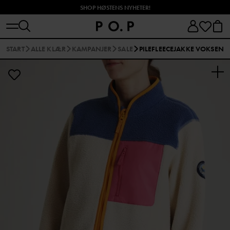
SHOP HØSTENS NYHETER!
START
ALLE KLÆR
KAMPANJER
SALE
PILEFLEECEJAKKE VOKSEN