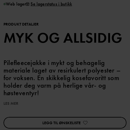
Web lager
Se lagerstatus i butikk
PRODUKT DETALJER
MYK OG ALLSIDIG
Pilefleecejakke i mykt og behagelig
materiale laget av resirkulert polyester –
for voksen. En skikkelig kosefavoritt som
holder deg varm på herlige vår- og
høsteventyr!
LES MER
Dette produktet er en del av vår PO.P ON ADVENTURE Hike
Edition-kolleksjon, med funksjonelle og komfortable turklær for
spennende opplevelser i naturen.
LEGG TIL ØNSKELISTE
Voksenstørrelsene våre følger standardmål, så velg den størrelsen