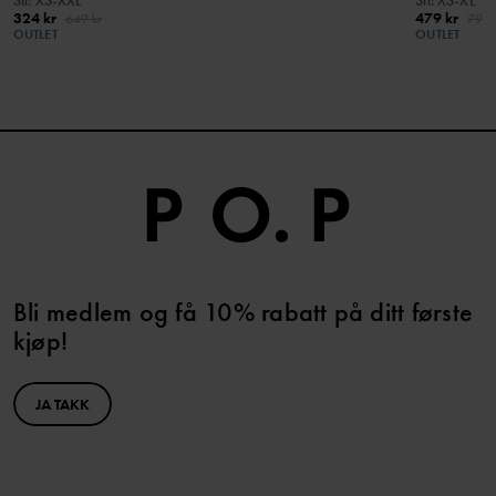
Stl
:
XS-XXL
Stl
:
XS-XL
324 kr
479 kr
649 kr
799 
OUTLET
OUTLET
Bli medlem og få 10% rabatt på ditt første
kjøp!
JA TAKK