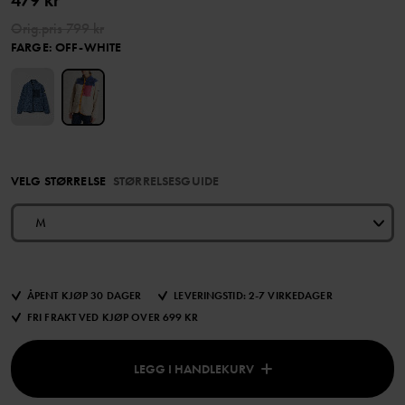
479 kr
Orig.pris
799 kr
FARGE
:
OFF-WHITE
VELG STØRRELSE
STØRRELSESGUIDE
M
ÅPENT KJØP 30 DAGER
LEVERINGSTID: 2-7 VIRKEDAGER
FRI FRAKT VED KJØP OVER 699 KR
LEGG I HANDLEKURV