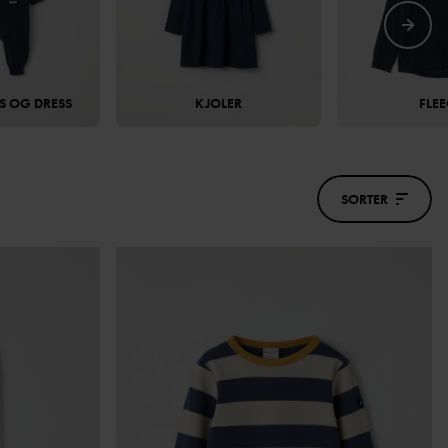
S OG DRESS
KJOLER
FLEE
SORTER