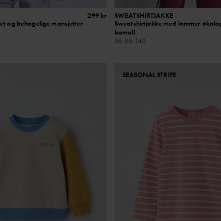
299 kr
SWEATSHIRTJAKKE
et og behagelige mansjetter
Sweatshirtjakke med lommer økolo
bomull
Stl
:
86-140
SEASONAL STRIPE