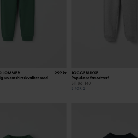
D LOMMER
299 kr
JOGGEBUKSE
g sweatshirtskvalitet med
Populære favoritter!
Stl
:
86-140
3 FOR 2