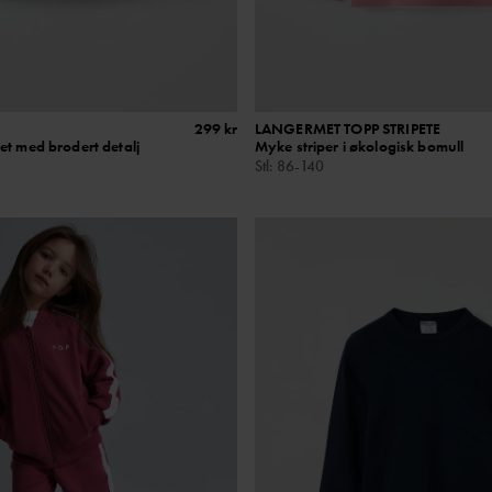
299 kr
LANGERMET TOPP STRIPETE
et med brodert detalj
Myke striper i økologisk bomull
Stl
:
86-140