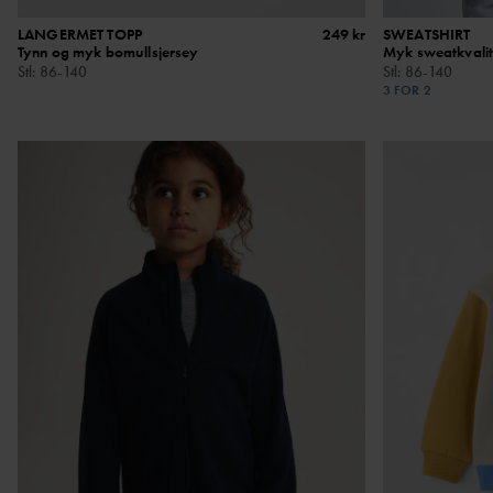
LANGERMET TOPP
249 kr
SWEATSHIRT
Tynn og myk bomullsjersey
Myk sweatkvalit
Stl
:
86-140
Stl
:
86-140
3 FOR 2