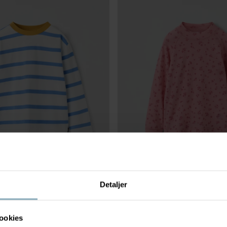
Detaljer
PP
249 kr
LANGERMET GENSER MERINOULL
ullsjersey
Tynn merinoull og ekstra myke sø
Stl
:
74-140
ookies