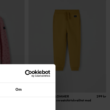
Om
349 kr
MYK BUKSE MED LOMMER
299 kr
mmer
Myk og behagelig sweatshirtskvalitet med
børstet innside
Stl
:
86-140