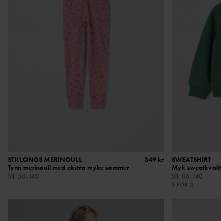
STILLONGS MERINOULL
349 kr
SWEATSHIRT
Tynn merinoull med ekstra myke sømmer
Myk sweatkvalit
Stl
:
50-140
Stl
:
86-140
3 FOR 2