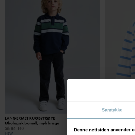
Samtykke
LANGERMET RUGBYTRØYE
299 kr
LANGERMET TO
Økologisk bomull, myk krage
Tynn og myk bom
Stl
:
86-140
Stl
:
86-140
Denne nettsiden anvender c
NEW