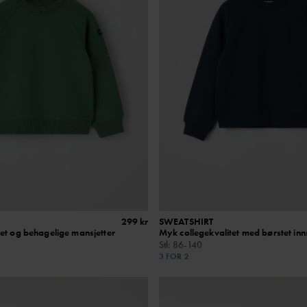
299 kr
SWEATSHIRT
et og behagelige mansjetter
Myk collegekvalitet med børstet inn
Stl
:
86-140
3 FOR 2