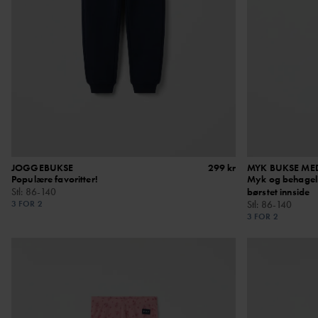
JOGGEBUKSE
299 kr
MYK BUKSE ME
Populære favoritter!
Myk og behageli
Stl
:
86-140
børstet innside
3 FOR 2
Stl
:
86-140
3 FOR 2