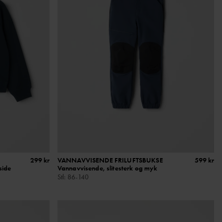
299 kr
VANNAVVISENDE FRILUFTSBUKSE
599 kr
side
Vannavvisende, slitesterk og myk
Stl
:
86-140