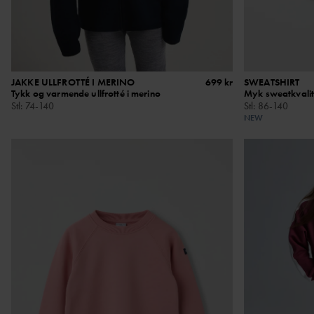
JAKKE ULLFROTTÉ I MERINO
699 kr
SWEATSHIRT
Tykk og varmende ullfrotté i merino
Myk sweatkvalit
Stl
:
74-140
Stl
:
86-140
NEW