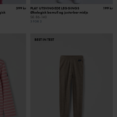
399 kr
PLAY UTSVINGEDE LEGGINGS
199 kr
gisk
Økologisk bomull og justerbar midje
Stl
:
86-140
3 FOR 2
BEST IN TEST