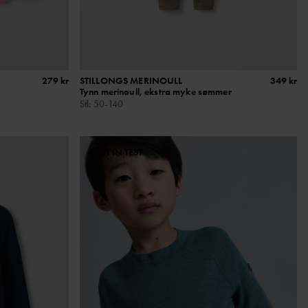
279 kr
STILLONGS MERINOULL
349 kr
Tynn merinoull, ekstra myke sømmer
Stl
:
50-140
BEST IN TEST