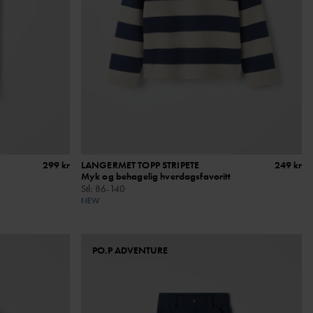
299 kr
LANGERMET TOPP STRIPETE
249 kr
Myk og behagelig hverdagsfavoritt
Stl
:
86-140
NEW
PO.P ADVENTURE