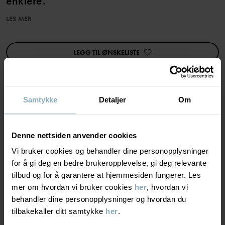
enklere.
LES MER
Egenskaper:
• Omslagsknepping
• Ekstra myke, flate sømmer
LEGG TIL ØNSKELISTE
• YKK-trykknapper
Produktsikkerhet:
KEEP AWAY FROM FIRE
Samtykke
Detaljer
Om
Varenummer
:
60602940
MATERIALE & PLEIERÅD
Produksjonsland
:
Tyrkia
Denne nettsiden anvender cookies
Fabrikk
:
MTK ŞUBE - TYH ULUSLARARASI TEKSTİL
BÆREKRAFT
Materiale
Les mer
Vi bruker cookies og behandler dine personopplysninger
for å gi deg en bedre brukeropplevelse, gi deg relevante
LEVERING OG RETUR
tilbud og for å garantere at hjemmesiden fungerer. Les
95% Cotton Organic
mer om hvordan vi bruker cookies
her
, hvordan vi
5% Elastane
behandler dine personopplysninger og hvordan du
Levering & retur
tilbakekaller ditt samtykke
her
.
Pleieråd