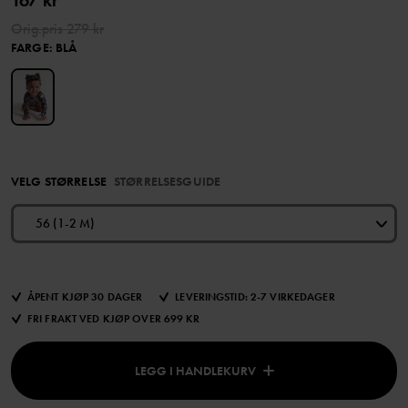
167 kr
Orig.pris
279 kr
FARGE
:
BLÅ
VELG STØRRELSE
STØRRELSESGUIDE
56 (1-2 M)
ÅPENT KJØP 30 DAGER
LEVERINGSTID: 2-7 VIRKEDAGER
FRI FRAKT VED KJØP OVER 699 KR
LEGG I HANDLEKURV