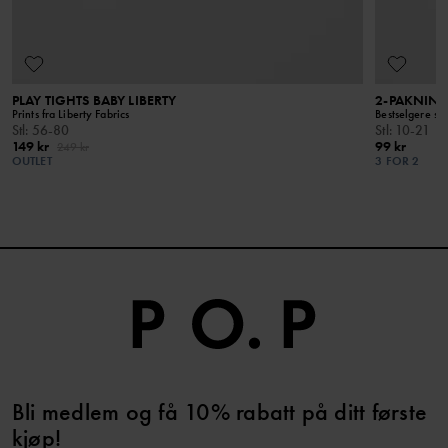
Holdes borte fra åpen ild
PLAY TIGHTS BABY LIBERTY
2-PAKNING
Prints fra Liberty Fabrics
Bestselgere so
Stl
:
56-80
Stl
:
10-21
149 kr
99 kr
249 kr
OUTLET
3 FOR 2
Bli medlem og få 10% rabatt på ditt første
kjøp!