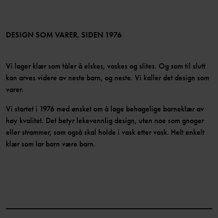
Presse
Medlemsvilkår
LinkedIn
Tilgjengelighet for nettinnhold
Bli medlem
DESIGN SOM VARER, SIDEN 1976
Vi lager klær som tåler å elskes, vaskes og slites. Og som til slutt
kan arves videre av neste barn, og neste. Vi kaller det design som
varer.
Vi startet i 1976 med ønsket om å lage behagelige barneklær av
høy kvalitet. Det betyr lekevennlig design, uten noe som gnager
eller strammer, som også skal holde i vask etter vask. Helt enkelt
klær som lar barn være barn.