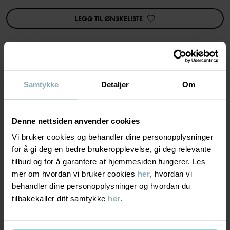
oljeflekker ved broderiet, og vi kan ikke garantere at disse
forsvinner ved vask.
LEGG TIL ØNSKELISTE
Flekkene påvirker ikke plaggets komfort eller funksjon, men gjør at
det ikke lever opp til vår vanlige kvalitetsstandard.
Derfor tilbyr vi produktet til redusert pris. Vær oppmerksom på at
vi ikke kan ta imot returer eller reklamasjoner på grunn av disse
feilene
Produktsikkerhet:
KEEP AWAY FROM FIRE
MATERIALE & PLEIERÅD
Samtykke
Detaljer
Om
Varenummer
:
60603118
BÆREKRAFT
Materiale
Denne nettsiden anvender cookies
Produksjonsland
:
Bangladesh
Vi bruker cookies og behandler dine personopplysninger
Fabrikk
:
LEVERING OG RETUR
for å gi deg en bedre brukeropplevelse, gi deg relevante
100% Cotton Organic
Les mer
tilbud og for å garantere at hjemmesiden fungerer. Les
mer om hvordan vi bruker cookies
her
, hvordan vi
Levering & retur
Pleieråd
behandler dine personopplysninger og hvordan du
tilbakekaller ditt samtykke
her
.
VASK
Levering
DU KAN OGSÅ VÆRE INTERESSERT I DETTE
60 °C maskinvask varm