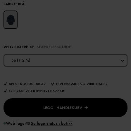
FARGE
:
BLÅ
VELG STØRRELSE
STØRRELSESGUIDE
56 (1-2 M)
ÅPENT KJØP 30 DAGER
LEVERINGSTID: 2-7 VIRKEDAGER
FRI FRAKT VED KJØP OVER 699 KR
LEGG I HANDLEKURV
Web lager
Se lagerstatus i butikk