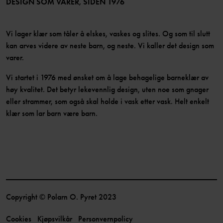
DESIGN SOM VARER, SIDEN 1976
Vi lager klær som tåler å elskes, vaskes og slites. Og som til slutt
kan arves videre av neste barn, og neste. Vi kaller det design som
varer.
Vi startet i 1976 med ønsket om å lage behagelige barneklær av
høy kvalitet. Det betyr lekevennlig design, uten noe som gnager
eller strammer, som også skal holde i vask etter vask. Helt enkelt
klær som lar barn være barn.
Copyright © Polarn O. Pyret 2023
Cookies
Kjøpsvilkår
Personvernpolicy