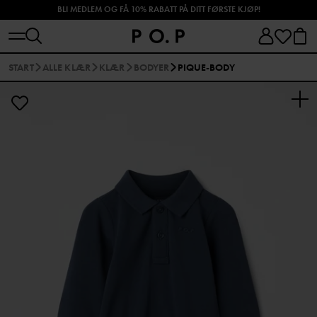
SHOP HØSTENS NYHETER!
START
ALLE KLÆR
KLÆR
BODYER
PIQUE-BODY