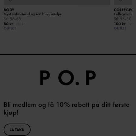
BODY
COLLEGEGE
Mykt slubmaterial og kort knappestolpe
Collegekvalite
Stl
:
56-68
Stl
:
56-80
80 kr
100 kr
199 kr
199 k
OUTLET
OUTLET
Bli medlem og få 10% rabatt på ditt første
kjøp!
JA TAKK