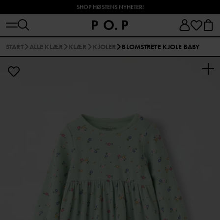
SHOP HØSTENS NYHETER!
START
ALLE KLÆR
KLÆR
KJOLER
BLOMSTRETE KJOLE BABY