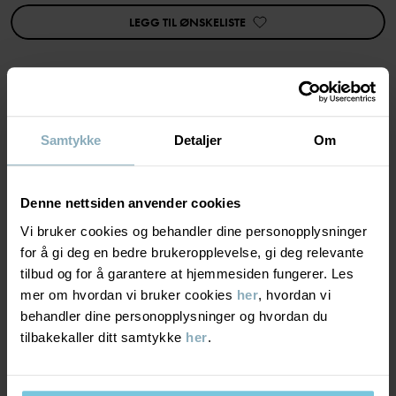
Produksjonsland
:
Bangladesh
Fabrikk
:
LEGG TIL ØNSKELISTE
Les mer
MATERIALE & PLEIERÅD
Samtykke
Detaljer
Om
BÆREKRAFT
Materiale
Denne nettsiden anvender cookies
Vi bruker cookies og behandler dine personopplysninger
LEVERING OG RETUR
48% Cotton Organic
for å gi deg en bedre brukeropplevelse, gi deg relevante
47% Lyocell TENCEL™
tilbud og for å garantere at hjemmesiden fungerer. Les
5% Elastane
mer om hvordan vi bruker cookies
her
, hvordan vi
Levering & retur
behandler dine personopplysninger og hvordan du
Pleieråd
tilbakekaller ditt samtykke
her
.
Levering
DU KAN OGSÅ VÆRE INTERESSERT I DETTE
VASK