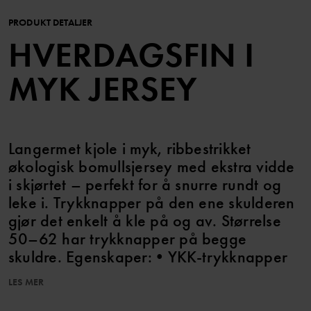
PRODUKT DETALJER
HVERDAGSFIN I
MYK JERSEY
Langermet kjole i myk, ribbestrikket
økologisk bomullsjersey med ekstra vidde
i skjørtet – perfekt for å snurre rundt og
leke i. Trykknapper på den ene skulderen
gjør det enkelt å kle på og av. Størrelse
50–62 har trykknapper på begge
skuldre. Egenskaper: • YKK-trykknapper
LES MER
Varenummer
:
60603860