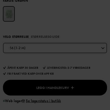
FARGE
:
GRØNN
VELG STØRRELSE
STØRRELSESGUIDE
56 (1-2 M)
ÅPENT KJØP 30 DAGER
LEVERINGSTID: 2-7 VIRKEDAGER
FRI FRAKT VED KJØP OVER 699 KR
LEGG I HANDLEKURV
Web lager
Se lagerstatus i butikk