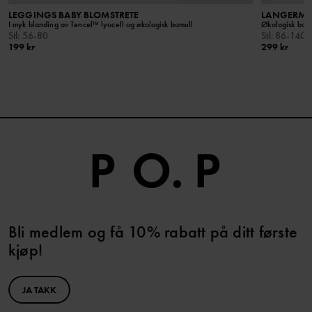
LEGGINGS BABY BLOMSTRETE
LANGERMET
I myk blanding av Tencel™ lyocell og økologisk bomull
Økologisk bomu
Stl
:
56-80
Stl
:
86-140
199 kr
299 kr
Bli medlem og få 10% rabatt på ditt første
kjøp!
JA TAKK