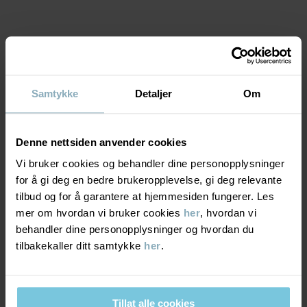
• Knapper bak på ryggen
• Ekstra vidde i skjørtet
Varenummer
:
60603350
MATERIALE & PLEIERÅD
Produksjonsland
:
Tyrkia
Samtykke
Detaljer
Om
Fabrikk
:
MTK ŞUBE - TYH ULUSLARARASI TEKSTİL
BÆREKRAFT
Materiale
Les mer
Denne nettsiden anvender cookies
LEVERING OG RETUR
95% Cotton Organic
Vi bruker cookies og behandler dine personopplysninger
5% Elastane
for å gi deg en bedre brukeropplevelse, gi deg relevante
tilbud og for å garantere at hjemmesiden fungerer. Les
Levering & retur
mer om hvordan vi bruker cookies
her
, hvordan vi
Pleieråd
behandler dine personopplysninger og hvordan du
tilbakekaller ditt samtykke
her
.
Levering
DU KAN OGSÅ VÆRE INTERESSERT I DETTE
VASK
40 °C maskinvask varm
Vi tilbyr fri frakt over 699 kr, og leveringstiden er 1–4 dager. I
Må ikke blekes
kassen vises de tilgjengelige leveringsalternativene på bakgrunn
Tillat alle cookies