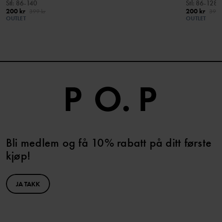
Stl
:
86-140
Stl
:
86-128
200 kr
200 kr
399 kr
399 
OUTLET
OUTLET
Bli medlem og få 10% rabatt på ditt første
kjøp!
JA TAKK