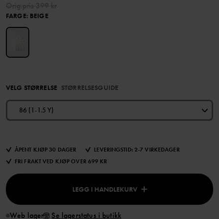
Orig.pris
399 kr
FARGE
:
BEIGE
VELG STØRRELSE
STØRRELSESGUIDE
86 (1-1.5 Y)
ÅPENT KJØP 30 DAGER
LEVERINGSTID: 2-7 VIRKEDAGER
FRI FRAKT VED KJØP OVER 699 KR
LEGG I HANDLEKURV
Web lager
Se lagerstatus i butikk