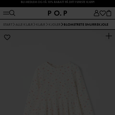
SHOP HØSTENS NYHETER!
START
ALLE KLÆR
KLÆR
KJOLER
BLOMSTRETE SNURREKJOLE