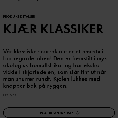
PRODUKT DETALJER
KJÆR KLASSIKER
Vår klassiske snurrekjole er et «must» i
barnegarderoben! Den er fremstilt i myk
økologisk bomullstrikot og har ekstra
vidde i skjørtedelen, som står fint ut når
man snurrer rundt. Kjolen lukkes med
knapper bak på ryggen.
LES MER
I størrelsene 86–92 har kjolen høyere skjæring i midjen, og
skjørtedelen er rynket.
Plagget kan søskenmatches!
LEGG TIL ØNSKELISTE
Egenskaper: