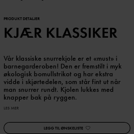
PRODUKT DETALJER
KJÆR KLASSIKER
Vår klassiske snurrekjole er et «must» i
barnegarderoben! Den er fremstilt i myk
økologisk bomullstrikot og har ekstra
vidde i skjørtedelen, som står fint ut når
man snurrer rundt. Kjolen lukkes med
knapper bak på ryggen.
LES MER
I størrelsene 86–92 har kjolen høyere skjæring i midjen, og
skjørtedelen er rynket.
Plagget kan søskenmatches!
LEGG TIL ØNSKELISTE
Egenskaper: