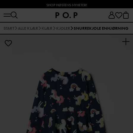
SHOP HØSTENS NYHETER!
START
ALLE KLÆR
KLÆR
KJOLER
SNURREKJOLE ENHJØRNING