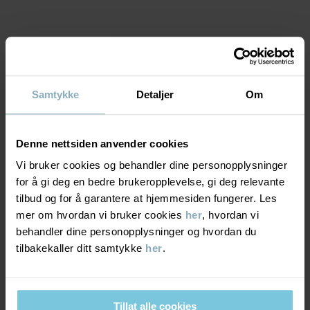
• Knapper bak på ryggen
• Ekstra vidde i skjørtet
Varenummer
:
60603351
MATERIALE & PLEIERÅD
Produksjonsland
:
Kina
Samtykke
Detaljer
Om
Fabrikk
:
Shunde Gain Rich Garment Co Ltd
BÆREKRAFT
Materiale
Les mer
Denne nettsiden anvender cookies
LEVERING OG RETUR
95% Cotton Organic
Vi bruker cookies og behandler dine personopplysninger
5% Elastane
for å gi deg en bedre brukeropplevelse, gi deg relevante
tilbud og for å garantere at hjemmesiden fungerer. Les
Levering & retur
mer om hvordan vi bruker cookies
her
, hvordan vi
Pleieråd
behandler dine personopplysninger og hvordan du
tilbakekaller ditt samtykke
her
.
Levering
DU KAN OGSÅ VÆRE INTERESSERT I DETTE
VASK
40 °C maskinvask varm
Vi tilbyr fri frakt over 699 kr, og leveringstiden er 1–4 dager. I
Må ikke blekes
kassen vises de tilgjengelige leveringsalternativene på bakgrunn
Tillat alle cookies