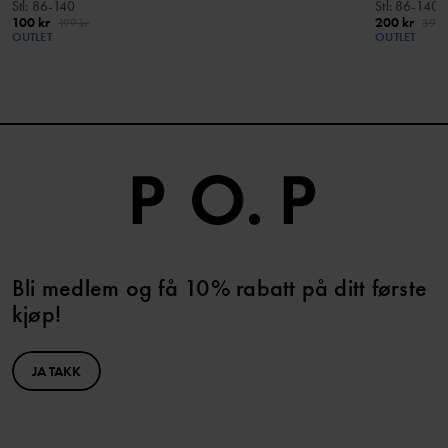
Stl
:
86-140
Stl
:
86-140
100 kr
200 kr
199 kr
399 
OUTLET
OUTLET
Bli medlem og få 10% rabatt på ditt første
kjøp!
JA TAKK