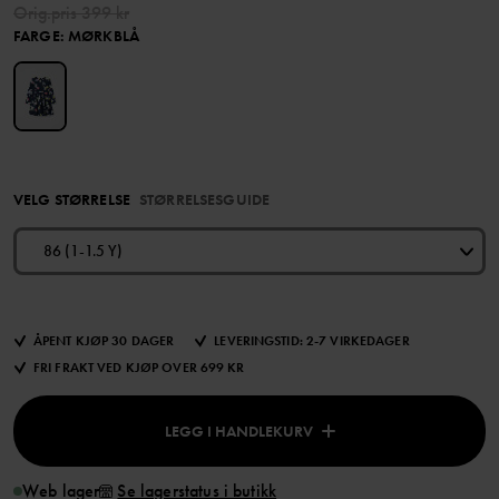
Orig.pris
399 kr
FARGE
:
MØRKBLÅ
VELG STØRRELSE
STØRRELSESGUIDE
86 (1-1.5 Y)
ÅPENT KJØP 30 DAGER
LEVERINGSTID: 2-7 VIRKEDAGER
FRI FRAKT VED KJØP OVER 699 KR
LEGG I HANDLEKURV
Web lager
Se lagerstatus i butikk