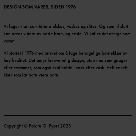
Bli medlem
DESIGN SOM VARER, SIDEN 1976
Vi lager klær som tåler å elskes, vaskes og slites. Og som til slutt
kan arves videre av neste barn, og neste. Vi kaller det design som
varer.
Vi startet i 1976 med ønsket om å lage behagelige barneklær av
høy kvalitet. Det betyr lekevennlig design, uten noe som gnager
eller strammer, som også skal holde i vask etter vask. Helt enkelt
klær som lar barn være barn.
Copyright © Polarn O. Pyret 2023