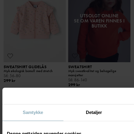
UTSOLGT ONLINE
SE OM VAREN FINNES I
BUTIKK
SWEATSHIRT GLIDELÅS
SWEATSHIRT
Myk økologisk bomull med stretch
Myk sweatkvalitet og behagelige
mansjetter
Stl
:
56-80
Stl
:
86-140
299 kr
299 kr
3 FOR 2
Samtykke
Detaljer
VIS 20 AV 20 ARTIKLER
Denne nettsiden anvender cookies