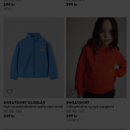
299 kr
299 kr
NEW
SWEATSHIRT GLIDELÅS
SWEATSHIRT
Myk sweatshirtskvalitet med brodert detalj
Collegekvalitet og myk vrangbord
Stl
:
86-140
Stl
:
86-140
349 kr
299 kr
3 FOR 2