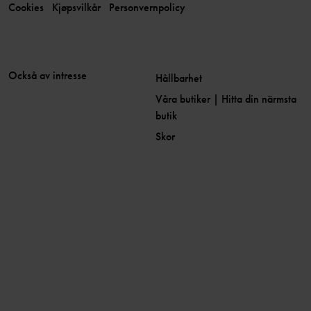
Cookies
Kjøpsvilkår
Personvernpolicy
Också av intresse
Hållbarhet
Våra butiker | Hitta din närmsta
butik
Skor