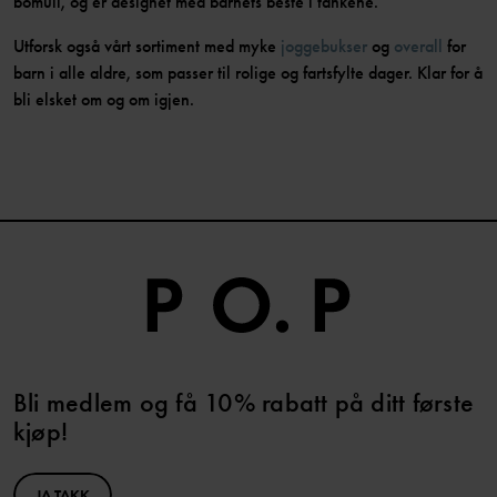
bomull, og er designet med barnets beste i tankene.
Utforsk også vårt sortiment med myke
joggebukser
og
overall
for
barn i alle aldre, som passer til rolige og fartsfylte dager. Klar for å
bli elsket om og om igjen.
Bli medlem og få 10% rabatt på ditt første
kjøp!
JA TAKK