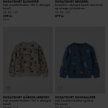
SWEATSHIRT BLOMSTER
SWEATSHIRT BRODERI
Myk sweatshirtkvalitet, 100 % økologisk
Sweatshirt i økologisk bomull med stretch
bomull
og volanger på skuldrene
Stl
:
86-140
Stl
:
86-140
299 kr
379 kr
NEW
SWEATSHIRT GÅRDSKJØRETØY
SWEATSHIRT DINOSAURER
Myk sweatshirtkvalitet i 100 % økologisk
Myk Sweatshirt-kvalitet og lekne
bomull
Dinosaurer
Stl
:
86-122
Stl
:
86-128