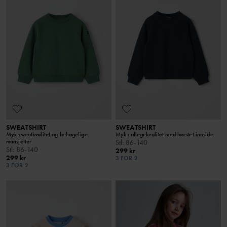
SWEATSHIRT
SWEATSHIRT
Myk sweatkvalitet og behagelige
Myk collegekvalitet med børstet innside
mansjetter
Stl
:
86-140
Stl
:
86-140
299 kr
299 kr
3 FOR 2
3 FOR 2