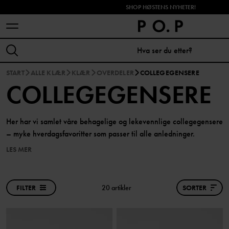
SHOP HØSTENS NYHETER!
START
ALLE KLÆR
KLÆR
OVERDELER
COLLEGEGENSERE
COLLEGEGENSERE
Her har vi samlet våre behagelige og lekevennlige collegegensere
– myke hverdagsfavoritter som passer til alle anledninger.
LES MER
FILTER
20 artikler
SORTER