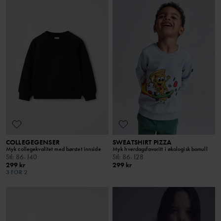
COLLEGEGENSER
SWEATSHIRT PIZZA
Myk collegekvalitet med børstet innside
Myk hverdagsfavoritt i økologisk bomull
Stl
:
86-140
Stl
:
86-128
299 kr
299 kr
3 FOR 2