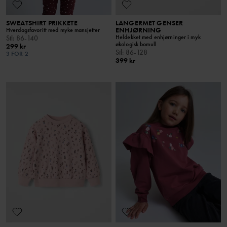
SWEATSHIRT PRIKKETE
LANGERMET GENSER
ENHJØRNING
Hverdagsfavoritt med myke mansjetter
Heldekket med enhjørninger i myk
Stl
:
86-140
økologisk bomull
299 kr
Stl
:
86-128
3 FOR 2
399 kr