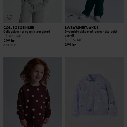
COLLEGEGENSER
SWEATSHIRTJAKKE
Collegekvalitet og myk vrangbord
Sweatshirtjakke med lommer økologisk
bomull
Stl
:
86-140
Stl
:
86-140
299 kr
399 kr
3 FOR 2