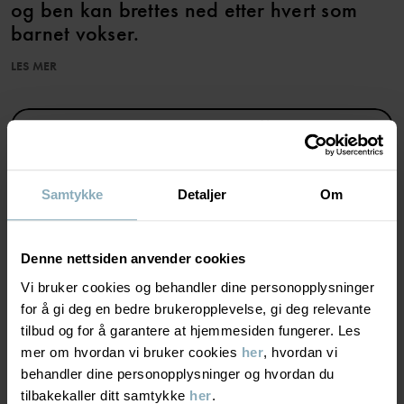
og ben kan brettes ned etter hvert som
barnet vokser.
LES MER
Størrelse 80-92 har avtakbar hette som festes med trykknapper.
Egenskaper:
LEGG TIL ØNSKELISTE
• YKK-glidelås
• YKK-trykknapper
• Hakebeskyttelse på glidelås
• Ekstra lange, nedbrettbare mansjetter
Samtykke
Detaljer
Om
Varenummer
:
60603848
MATERIALE & PLEIERÅD
Produksjonsland
:
Kina
Denne nettsiden anvender cookies
Fabrikk
:
Shunde Gain Rich Garment Co Ltd
Vi bruker cookies og behandler dine personopplysninger
BÆREKRAFT
Materiale
Les mer
for å gi deg en bedre brukeropplevelse, gi deg relevante
tilbud og for å garantere at hjemmesiden fungerer. Les
LEVERING OG RETUR
mer om hvordan vi bruker cookies
her
, hvordan vi
95% Cotton Organic
behandler dine personopplysninger og hvordan du
5% Elastane
tilbakekaller ditt samtykke
her
.