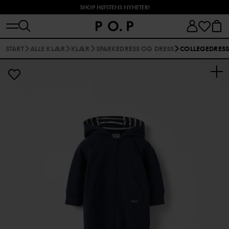
SHOP HØSTENS NYHETER!
START
ALLE KLÆR
KLÆR
SPARKEDRESS OG DRESS
COLLEGEDRES