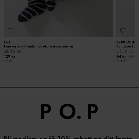
LUE
2-PAKNING
Tynn og beskyttende med ekstra myke sømmer
Kundenes favor
Stl
:
36-50
Stl
:
16-33
129 kr
64 kr
129 kr
NEW
OUTLET
Bli medlem og få 10% rabatt på ditt første