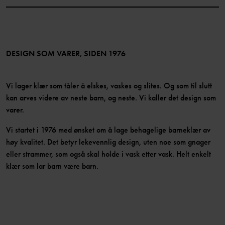
Jobb
Medlemsfordeler
TikTok
Presse
Medlemsvilkår
LinkedIn
Tilgjengelighet for nettinnhold
Bli medlem
DESIGN SOM VARER, SIDEN 1976
Vi lager klær som tåler å elskes, vaskes og slites. Og som til slutt
kan arves videre av neste barn, og neste. Vi kaller det design som
varer.
Vi startet i 1976 med ønsket om å lage behagelige barneklær av
høy kvalitet. Det betyr lekevennlig design, uten noe som gnager
eller strammer, som også skal holde i vask etter vask. Helt enkelt
klær som lar barn være barn.