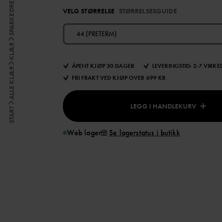
VELG STØRRELSE
STØRRELSESGUIDE
44 (PRETERM)
KLÆR
ÅPENT KJØP 30 DAGER
LEVERINGSTID: 2-7 VIRK
ALLE KLÆR
FRI FRAKT VED KJØP OVER 699 KR
LEGG I HANDLEKURV
START
Web lager
Se lagerstatus i butikk