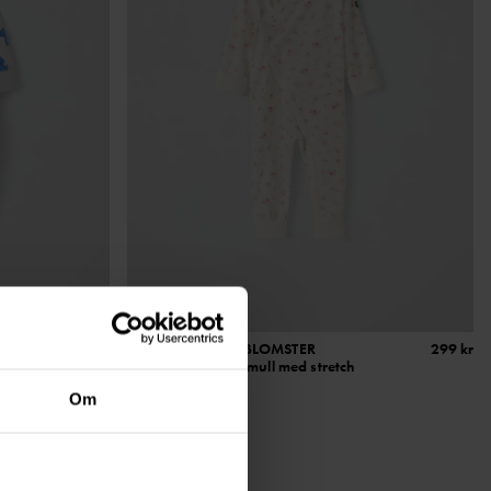
329 kr
OMSLAGSDRESS BLOMSTER
299 kr
t innside
Myk økologisk bomull med stretch
Stl
:
44-68
Om