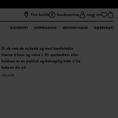
Finn butikk
Kundeservice
Logg inn
GAVEKORT
INSPIRASJON
SECOND HAND
BÆREKRAFT
Gi de små de mykeste og mest komfortable
klærne å kose og vokse i. En sparkedress eller
heldress er en praktisk og behagelig måte å kle
babyen din på.
LES MER