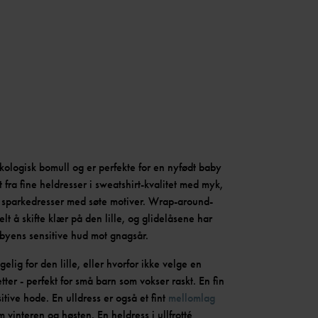
kologisk bomull og er perfekte for en nyfødt baby
lt fra fine heldresser i sweatshirt-kvalitet med myk,
de sparkedresser med søte motiver. Wrap-around-
elt å skifte klær på den lille, og glidelåsene har
abyens sensitive hud mot gnagsår.
lig for den lille, eller hvorfor ikke velge en
er - perfekt for små barn som vokser raskt. En fin
tive hode. En ulldress er også et fint
mellomlag
 vinteren og høsten. En heldress i ullfrotté