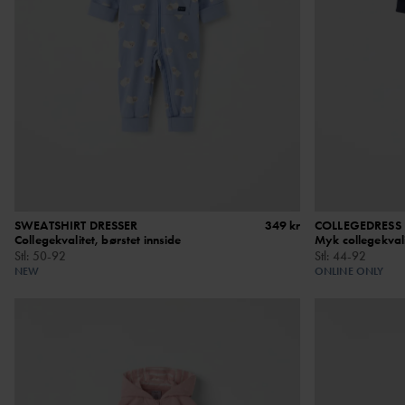
SWEATSHIRT DRESSER
349 kr
COLLEGEDRESS
Collegekvalitet, børstet innside
Myk collegekvali
Stl
:
50-92
Stl
:
44-92
NEW
ONLINE ONLY