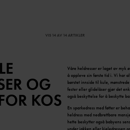
VIS 14 AV 14 ARTIKLER
LE
Våre heldresser er laget av myk ø
å oppleve sin første tid i. Vi har a
SER OG
børstet innside til kule, mønstre
fester eller glidelåser gjør det enk
 FOR KOS
også beskyttelse for å beskytte b
En sparkedress med føtter er behage
heldress med nedbrettbare mansjett
hette beskytter også babyens sensi
under jakken eller kjeledressen om