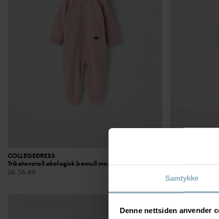
COLLEGEDRESS
329 kr
COLLEGEDRESS
Trikotoverall økologisk bomull med stretch
Collegekvalitet 
Stl
:
56-80
Stl
:
44-92
Samtykke
Denne nettsiden anvender c