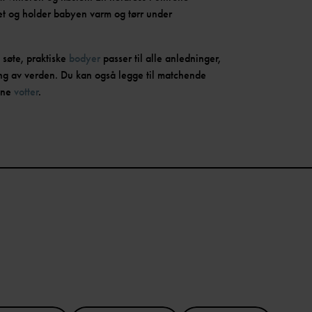
ghet og holder babyen varm og tørr under
 søte, praktiske
bodyer
passer til alle anledninger,
king av verden. Du kan også legge til matchende
fine
votter
.