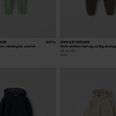
INER
349 kr
STRIKKET DRESSER
ss i økologisk, elastisk
Mykt strikket i lett og smidig økolo
Stl
:
44-68
NEW