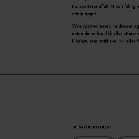
transporterer effektivt bort fukti
ytterplagget.
Våre sparkedresser, heldresser og
enten det er kos, lek eller utfors
tilbehør, som praktiske
luer
eller 
TRENGER DU HJELP?