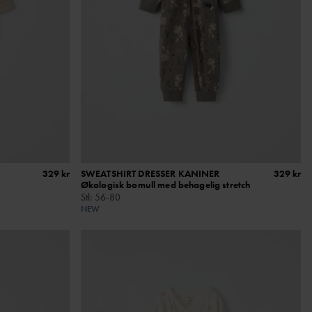
329 kr
SWEATSHIRT DRESSER KANINER
329 kr
Økologisk bomull med behagelig stretch
Stl
:
56-80
NEW