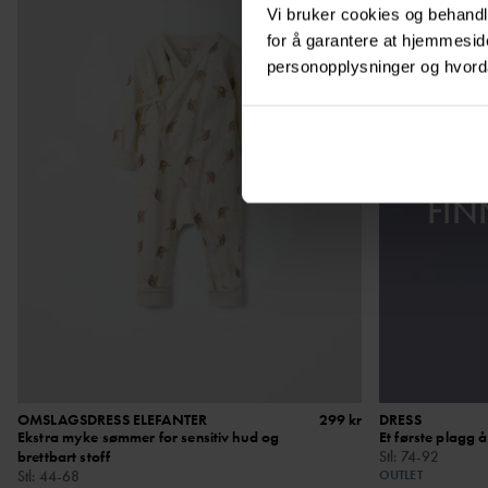
Vi bruker cookies og behandle
for å garantere at hjemmesi
personopplysninger og hvorda
UTS
SE
FIN
OMSLAGSDRESS ELEFANTER
299 kr
DRESS
Ekstra myke sømmer for sensitiv hud og
Et første plagg å
brettbart stoff
Stl
:
74-92
Stl
:
44-68
OUTLET