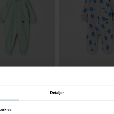
329 kr
SWEATSHIRT-DRESS
med børstet innside
Deilig sweatshirtkvalitet med børste
Stl
:
56-80
Detaljer
ookies