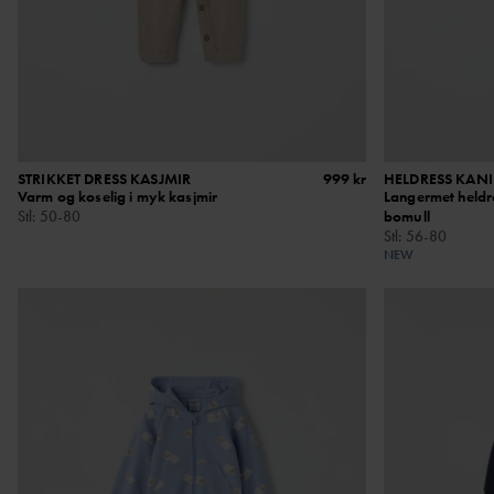
STRIKKET DRESS KASJMIR
999 kr
HELDRESS KAN
Varm og koselig i myk kasjmir
Langermet heldre
Stl
:
50-80
bomull
Stl
:
56-80
NEW