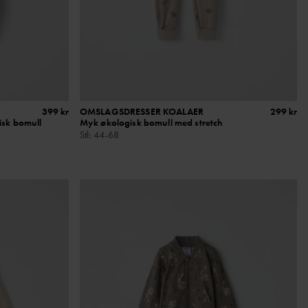
399 kr
OMSLAGSDRESSER KOALAER
299 kr
gisk bomull
Myk økologisk bomull med stretch
Stl
:
44-68