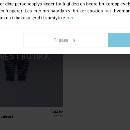
r dine personopplysninger for å gi deg en bedre brukeropplevelse
den fungerer. Les mer om hvordan vi bruker cookies
her
, hvordan
n du tilbakekaller ditt samtykke
her
.
OLGT ONLINE
Tilpass
 OM VAREN
NES I BUTIKK
244 kr
349 kr
 vokse i