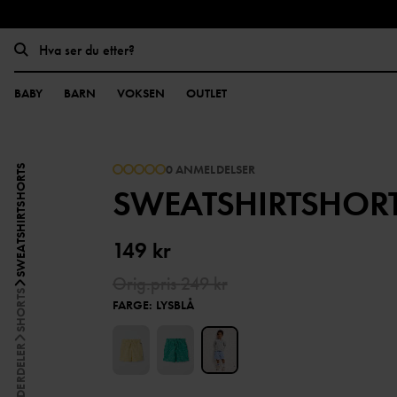
BABY
BARN
VOKSEN
OUTLET
0 ANMELDELSER
SWEATSHIRTSHORTS
SWEATSHIRTSHOR
149 kr
Orig.pris
249 kr
SHORTS
FARGE
:
LYSBLÅ
UNDERDELER