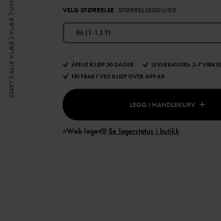
VELG STØRRELSE
STØRRELSESGUIDE
KLÆR
86 (1-1.5 Y)
ALLE KLÆR
ÅPENT KJØP 30 DAGER
LEVERINGSTID: 2-7 VIRK
FRI FRAKT VED KJØP OVER 699 KR
START
LEGG I HANDLEKURV
Web lager
Se lagerstatus i butikk