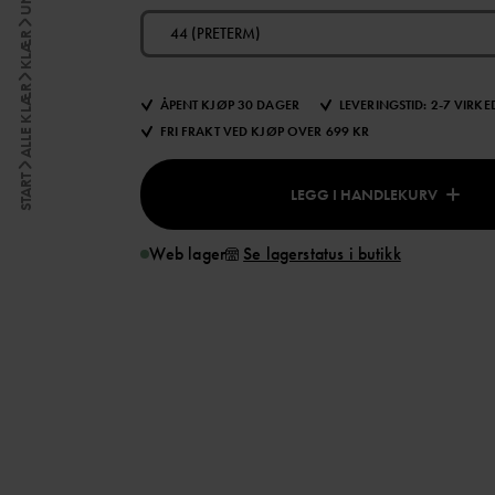
44 (PRETERM)
KLÆR
ALLE KLÆR
ÅPENT KJØP 30 DAGER
LEVERINGSTID: 2-7 VIRK
FRI FRAKT VED KJØP OVER 699 KR
START
LEGG I HANDLEKURV
Web lager
Se lagerstatus i butikk