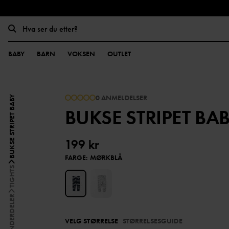
BABY
BARN
VOKSEN
OUTLET
0 ANMELDELSER
BUKSE STRIPET BABY
BUKSE STRIPET BA
199 kr
FARGE
:
MØRKBLÅ
TIGHTS
UNDERDELER
VELG STØRRELSE
STØRRELSESGUIDE