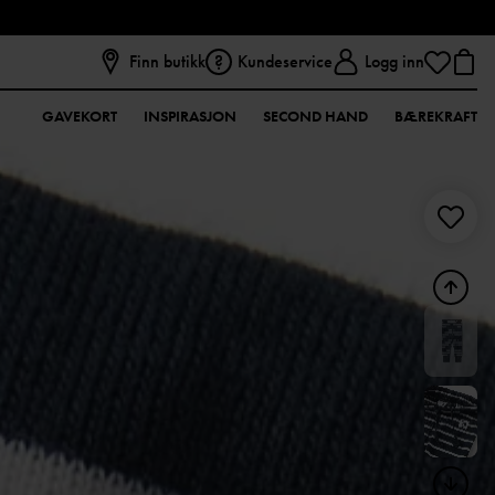
Finn butikk
Kundeservice
Logg inn
GAVEKORT
INSPIRASJON
SECOND HAND
BÆREKRAFT