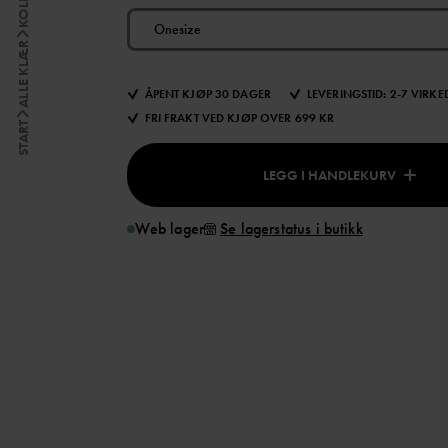
Onesize
ALLE KLÆR
ÅPENT KJØP 30 DAGER
LEVERINGSTID: 2-7 VIRK
FRI FRAKT VED KJØP OVER 699 KR
START
LEGG I HANDLEKURV
Web lager
Se lagerstatus i butikk